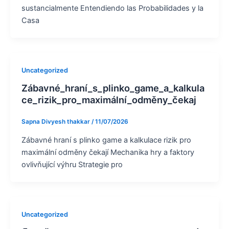
sustancialmente Entendiendo las Probabilidades y la
Casa
Uncategorized
Zábavné_hraní_s_plinko_game_a_kalkula
ce_rizik_pro_maximální_odměny_čekaj
Sapna Divyesh thakkar
/
11/07/2026
Zábavné hraní s plinko game a kalkulace rizik pro
maximální odměny čekají Mechanika hry a faktory
ovlivňující výhru Strategie pro
Uncategorized