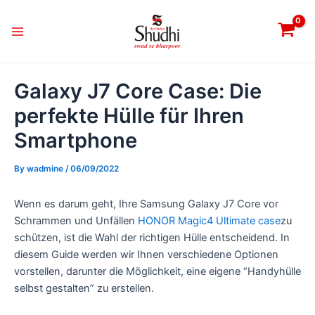
Skip
Post
Main
to
navigation
Menu
content
Galaxy J7 Core Case: Die
perfekte Hülle für Ihren
Smartphone
By
wadmine
/
06/09/2022
Wenn es darum geht, Ihre Samsung Galaxy J7 Core vor
Schrammen und Unfällen
HONOR Magic4 Ultimate case
zu
schützen, ist die Wahl der richtigen Hülle entscheidend. In
diesem Guide werden wir Ihnen verschiedene Optionen
vorstellen, darunter die Möglichkeit, eine eigene “Handyhülle
selbst gestalten” zu erstellen.