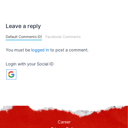
Leave a reply
Default Comments (0)
Facebook Comments
You must be
logged in
to post a comment.
Login with your Social ID
Career