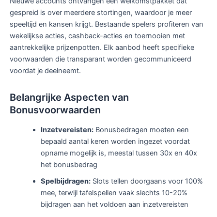
Nieuwe accounts ontvangen een welkomstpakket dat
gespreid is over meerdere stortingen, waardoor je meer
speeltijd en kansen krijgt. Bestaande spelers profiteren van
wekelijkse acties, cashback-acties en toernooien met
aantrekkelijke prijzenpotten. Elk aanbod heeft specifieke
voorwaarden die transparant worden gecommuniceerd
voordat je deelneemt.
Belangrijke Aspecten van
Bonusvoorwaarden
Inzetvereisten:
Bonusbedragen moeten een
bepaald aantal keren worden ingezet voordat
opname mogelijk is, meestal tussen 30x en 40x
het bonusbedrag
Spelbijdragen:
Slots tellen doorgaans voor 100%
mee, terwijl tafelspellen vaak slechts 10-20%
bijdragen aan het voldoen aan inzetvereisten