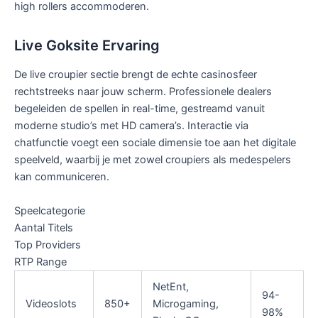
high rollers accommoderen.
Live Goksite Ervaring
De live croupier sectie brengt de echte casinosfeer
rechtstreeks naar jouw scherm. Professionele dealers
begeleiden de spellen in real-time, gestreamd vanuit
moderne studio’s met HD camera’s. Interactie via
chatfunctie voegt een sociale dimensie toe aan het digitale
speelveld, waarbij je met zowel croupiers als medespelers
kan communiceren.
Speelcategorie
Aantal Titels
Top Providers
RTP Range
NetEnt,
94-
Videoslots
850+
Microgaming,
98%