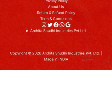
Privacy Policy
About Us
Return & Refund Policy
Term & Conditions
Archita Shudhi Industries Pvt Ltd
Copyright © 2026 Archita Shudhi Industries Pvt. Ltd. |
Made in INDIA