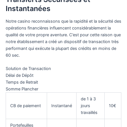
Instantanées
Notre casino reconnaissons que la rapidité et la sécurité des
opérations financières influencent considérablement la
qualité de votre propre aventure. C’est pour cette raison que
notre établissement a créé un dispositif de transaction très
performant qui exécute la plupart des crédits en moins de
60 sec.
Solution de Transaction
Délai de Dépôt
Temps de Retrait
Somme Plancher
de 1 à 3
CB de paiement
Instantané
jours
10€
travaillés
Portefeuilles