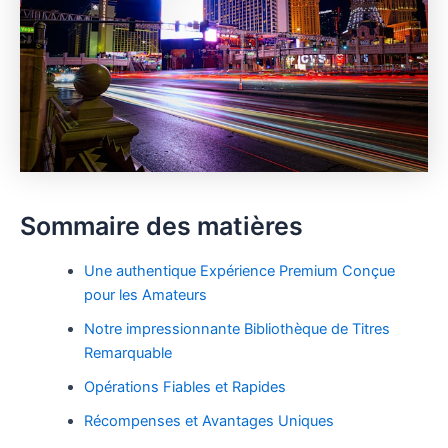
Sommaire des matières
Une authentique Expérience Premium Conçue
pour les Amateurs
Notre impressionnante Bibliothèque de Titres
Remarquable
Opérations Fiables et Rapides
Récompenses et Avantages Uniques