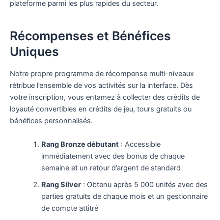
plateforme parmi les plus rapides du secteur.
Récompenses et Bénéfices
Uniques
Notre propre programme de récompense multi-niveaux
rétribue l’ensemble de vos activités sur la interface. Dès
votre inscription, vous entamez à collecter des crédits de
loyauté convertibles en crédits de jeu, tours gratuits ou
bénéfices personnalisés.
Rang Bronze débutant
: Accessible
immédiatement avec des bonus de chaque
semaine et un retour d’argent de standard
Rang Silver
: Obtenu après 5 000 unités avec des
parties gratuits de chaque mois et un gestionnaire
de compte attitré