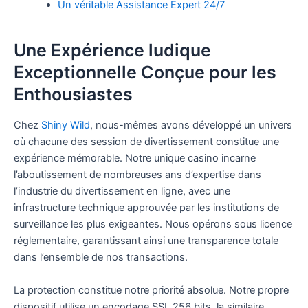
Un véritable Assistance Expert 24/7
Une Expérience ludique
Exceptionnelle Conçue pour les
Enthousiastes
Chez
Shiny Wild
, nous-mêmes avons développé un univers
où chacune des session de divertissement constitue une
expérience mémorable. Notre unique casino incarne
l’aboutissement de nombreuses ans d’expertise dans
l’industrie du divertissement en ligne, avec une
infrastructure technique approuvée par les institutions de
surveillance les plus exigeantes. Nous opérons sous licence
réglementaire, garantissant ainsi une transparence totale
dans l’ensemble de nos transactions.
La protection constitue notre priorité absolue. Notre propre
dispositif utilise un encodage SSL 256 bits, la similaire