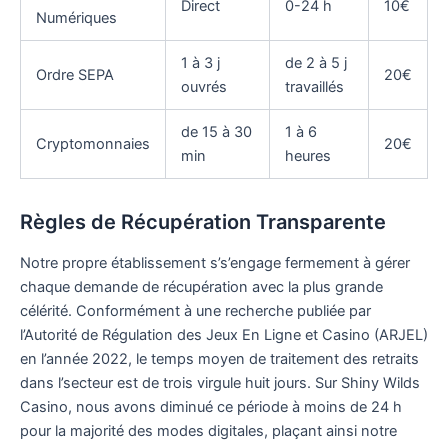
Direct
0-24 h
10€
Numériques
1 à 3 j
de 2 à 5 j
Ordre SEPA
20€
ouvrés
travaillés
de 15 à 30
1 à 6
Cryptomonnaies
20€
min
heures
Règles de Récupération Transparente
Notre propre établissement s’s’engage fermement à gérer
chaque demande de récupération avec la plus grande
célérité. Conformément à une recherche publiée par
l’Autorité de Régulation des Jeux En Ligne et Casino (ARJEL)
en l’année 2022, le temps moyen de traitement des retraits
dans l’secteur est de trois virgule huit jours. Sur Shiny Wilds
Casino, nous avons diminué ce période à moins de 24 h
pour la majorité des modes digitales, plaçant ainsi notre