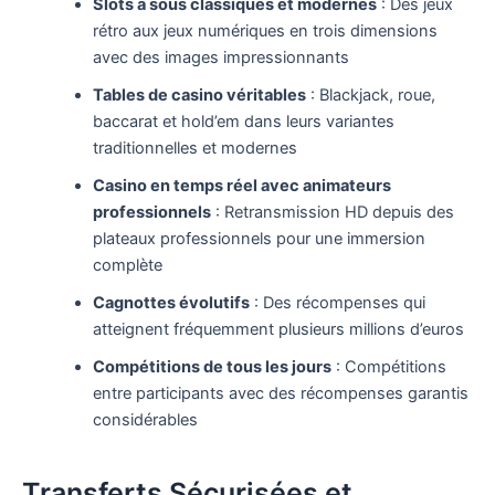
Slots à sous classiques et modernes
: Des jeux
rétro aux jeux numériques en trois dimensions
avec des images impressionnants
Tables de casino véritables
: Blackjack, roue,
baccarat et hold’em dans leurs variantes
traditionnelles et modernes
Casino en temps réel avec animateurs
professionnels
: Retransmission HD depuis des
plateaux professionnels pour une immersion
complète
Cagnottes évolutifs
: Des récompenses qui
atteignent fréquemment plusieurs millions d’euros
Compétitions de tous les jours
: Compétitions
entre participants avec des récompenses garantis
considérables
Transferts Sécurisées et