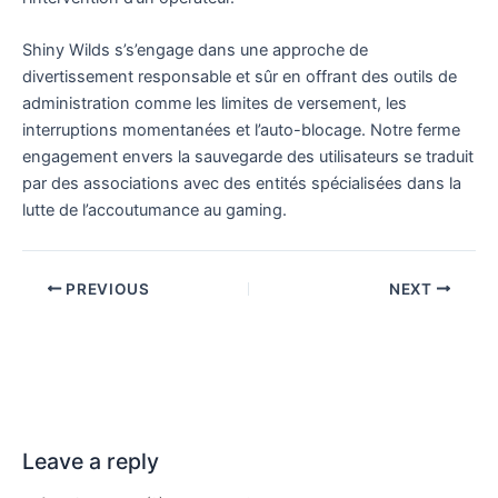
Shiny Wilds s’s’engage dans une approche de
divertissement responsable et sûr en offrant des outils de
administration comme les limites de versement, les
interruptions momentanées et l’auto-blocage. Notre ferme
engagement envers la sauvegarde des utilisateurs se traduit
par des associations avec des entités spécialisées dans la
lutte de l’accoutumance au gaming.
PREVIOUS
NEXT
Leave a reply