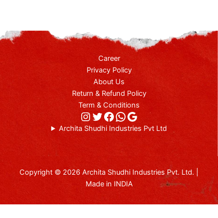
Career
Privacy Policy
About Us
Return & Refund Policy
Term & Conditions
Archita Shudhi Industries Pvt Ltd
Copyright © 2026 Archita Shudhi Industries Pvt. Ltd. |
Made in INDIA