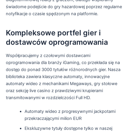
świadome podejście do gry hazardowej poprzez regularne
notyfikacje o czasie spędzonym na platformie.
Kompleksowe portfel gier i
dostawców oprogramowania
Współpracujemy z czołowymi dostawcami
oprogramowania dla branży iGaming, co przekłada się na
dostęp do ponad 3000 tytułów różnorodnych gier. Nasza
biblioteka zawiera klasyczne automaty, innowacyjne
automaty wideo z mechanikami Megaways, gry stołowe
oraz sekcję live casino z prawdziwymi krupierami
transmitowanymi w rozdzielczości Full HD.
Automaty wideo z progresywnymi jackpotami
przekraczającymi milion EUR
Ekskluzywne tytuły dostępne tylko w naszej