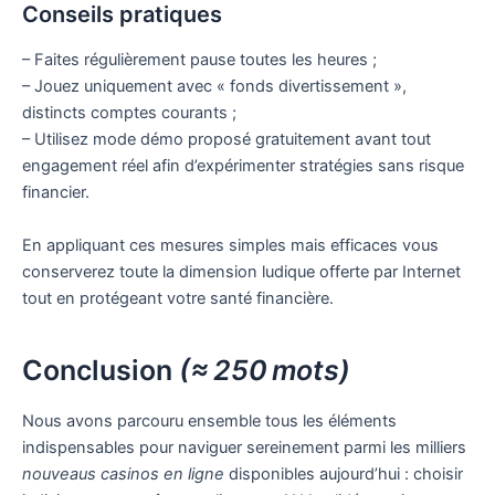
Conseils pratiques
– Faites régulièrement pause toutes les heures ;
– Jouez uniquement avec « fonds divertissement »,
distincts comptes courants ;
– Utilisez mode démo proposé gratuitement avant tout
engagement réel afin d’expérimenter stratégies sans risque
financier.
En appliquant ces mesures simples mais efficaces vous
conserverez toute la dimension ludique offerte par Internet
tout en protégeant votre santé financière.
Conclusion
(≈ 250 mots)
Nous avons parcouru ensemble tous les éléments
indispensables pour naviguer sereinement parmi les milliers
nouveau​s casinos en ligne
disponibles aujourd’hui : choisir