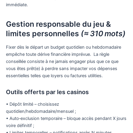
immédiate.
Gestion responsable du jeu &
limites personnelles
(≈ 310 mots)
Fixer dès le départ un budget quotidien ou hebdomadaire
empêche toute dérive financière imprévue. La règle
conseillée consiste à ne jamais engager plus que ce que
vous êtes prêt(e) à perdre sans impacter vos dépenses
essentielles telles que loyers ou factures utilities.
Outils offerts par les casinos
• Dépôt limité – choisissez
quotidien/hebdomadaire/mensuel ;
• Auto‑exclusion temporaire – bloque accès pendant X jours
voire définitif ;
• Limites temporelles – notifications après N minutes