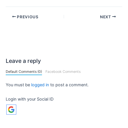
PREVIOUS
NEXT
Leave a reply
Default Comments (0)
Facebook Comments
You must be
logged in
to post a comment.
Login with your Social ID