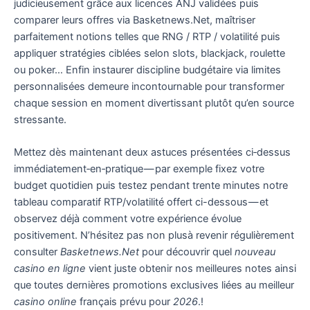
judicieusement grâce aux licences ANJ validées puis
comparer leurs offres via Basketnews.Net, maîtriser
parfaitement notions telles que RNG / RTP / volatilité puis
appliquer stratégies ciblées selon slots, blackjack, roulette
ou poker… Enfin instaurer discipline budgétaire via limites
personnalisées demeure incontournable pour transformer
chaque session en moment divertissant plutôt qu’en source
stressante.
Mettez dès maintenant deux astuces présentées ci‑dessus
immédiatement‐en‐pratique — par exemple fixez votre
budget quotidien puis testez pendant trente minutes notre
tableau comparatif RTP/volatilité offert ci-dessous — et
observez déjà comment votre expérience évolue
positivement.​ N’hésitez pas non plusà revenir régulièrement
consulter
Basketnews.Net
pour découvrir quel
nouveau
casino en ligne
vient juste obtenir nos meilleures notes ainsi
que toutes dernières promotions exclusives liées au meilleur
casino online
français prévu pour
2026
.!