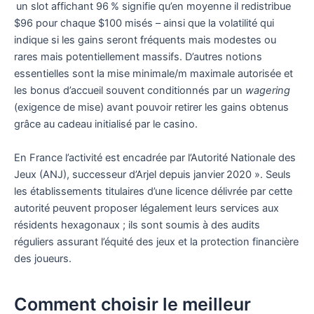
un slot affichant 96 % signifie qu’en moyenne il redistribue
$96 pour chaque $100 misés – ainsi que la volatilité qui
indique si les gains seront fréquents mais modestes ou
rares mais potentiellement massifs. D’autres notions
essentielles sont la mise minimale/m maximale autorisée et
les bonus d’accueil souvent conditionnés par un
wagering
(exigence de mise) avant pouvoir retirer les gains obtenus
grâce au cadeau initialisé par le casino.
En France l’activité est encadrée par l’Autorité Nationale des
Jeux (ANJ), successeur d’Arjel depuis janvier 2020 ». Seuls
les établissements titulaires d’une licence délivrée par cette
autorité peuvent proposer légalement leurs services aux
résidents hexagonaux ; ils sont soumis à des audits
réguliers assurant l’équité des jeux et la protection financière
des joueurs.
Comment choisir le meilleur