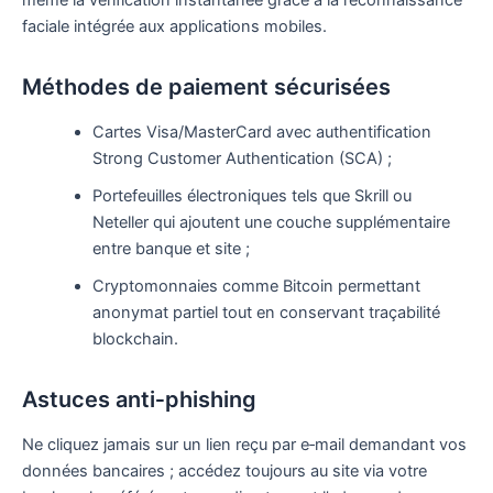
faciale intégrée aux applications mobiles.
Méthodes de paiement sécurisées
Cartes Visa/MasterCard avec authentification
Strong Customer Authentication (SCA) ;
Portefeuilles électroniques tels que Skrill ou
Neteller qui ajoutent une couche supplémentaire
entre banque et site ;
Cryptomonnaies comme Bitcoin permettant
anonymat partiel tout en conservant traçabilité
blockchain.
Astuces anti‑phishing
Ne cliquez jamais sur un lien reçu par e‑mail demandant vos
données bancaires ; accédez toujours au site via votre