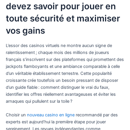
devez savoir pour jouer en
toute sécurité et maximiser
vos gains
L’essor des casinos virtuels ne montre aucun signe de
ralentissement ; chaque mois des millions de joueurs
français s’inscrivent sur des plateformes qui promettent des
jackpots flamboyants et une ambiance comparable à celle
d’un véritable établissement terrestre. Cette popularité
croissante crée toutefois un besoin pressant de disposer
d’un guide fiable : comment distinguer le vrai du faux,
identifier les offres réellement avantageuses et éviter les
arnaques qui pullulent sur la toile ?
Choisir un
nouveau casino en ligne
recommandé par des
experts est aujourd’hui la première étape pour jouer
sereinement. Les revues indépendantes comme