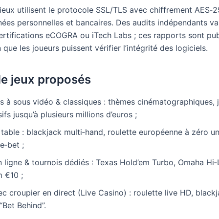
rieux utilisent le protocole SSL/TLS avec chiffrement AES‑2
ées personnelles et bancaires. Des audits indépendants val
rtifications eCOGRA ou iTech Labs ; ces rapports sont pub
que les joueurs puissent vérifier l’intégrité des logiciels.
de jeux proposés
s à sous vidéo & classiques : thèmes cinématographiques, 
ifs jusqu’à plusieurs millions d’euros ;
table : blackjack multi‑hand, roulette européenne à zéro u
e‑bet ;
 ligne & tournois dédiés : Texas Hold’em Turbo, Omaha Hi‑
 €10 ;
c croupier en direct (Live Casino) : roulette live HD, blackj
“Bet Behind”.