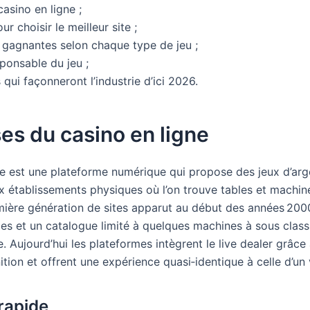
casino en ligne ;
ur choisir le meilleur site ;
s gagnantes selon chaque type de jeu ;
sponsable du jeu ;
 qui façonneront l’industrie d’ici 2026.
ses du casino en ligne
e est une plateforme numérique qui propose des jeux d’arge
x établissements physiques où l’on trouve tables et mach
mière génération de sites apparut au début des années 200
es et un catalogue limité à quelques machines à sous class
. Aujourd’hui les plateformes intègrent le live dealer grâce 
ition et offrent une expérience quasi‑identique à celle d’un 
rapide