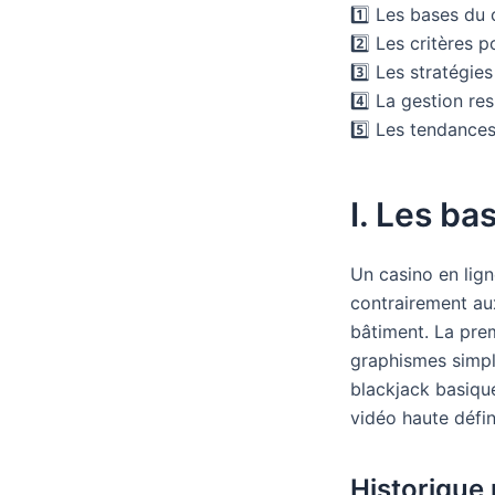
1️⃣ Les bases du 
2️⃣ Les critères po
3️⃣ Les stratégie
4️⃣ La gestion re
5️⃣ Les tendances
I. Les ba
Un casino en lign
contrairement au
bâtiment. La pre
graphismes simpl
blackjack basique
vidéo haute défin
Historique 