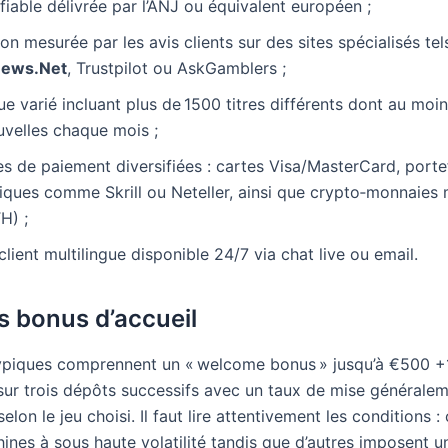
fiable délivrée par l’ANJ ou équivalent européen ;
on mesurée par les avis clients sur des sites spécialisés tel
news.Net
, Trustpilot ou AskGamblers ;
e varié incluant plus de 1500 titres différents dont au mo
uvelles chaque mois ;
 de paiement diversifiées : cartes Visa/MasterCard, portef
iques comme Skrill ou Neteller, ainsi que crypto‑monnaies
H) ;
client multilingue disponible 24/7 via chat live ou email.
s bonus d’accueil
ypiques comprennent un « welcome bonus » jusqu’à €500 +
 sur trois dépôts successifs avec un taux de mise générale
elon le jeu choisi. Il faut lire attentivement les conditions 
ines à sous haute volatilité tandis que d’autres imposent u