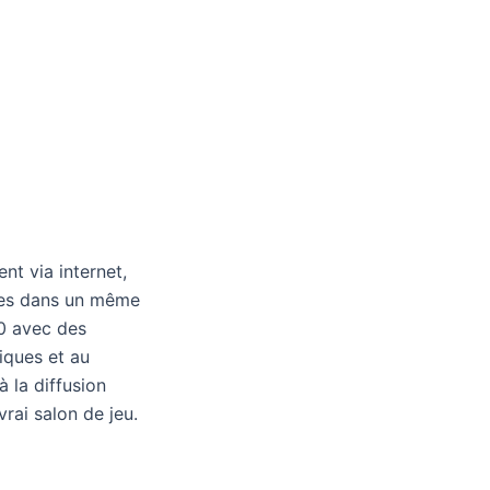
nt via internet,
ines dans un même
0 avec des
iques et au
à la diffusion
vrai salon de jeu.