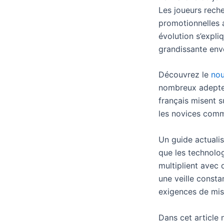
Les joueurs reche
promotionnelles a
évolution s’expli
grandissante enve
Découvrez le
nou
nombreux adeptes
français misent s
les novices comm
Un guide actualis
que les technolog
multiplient avec 
une veille consta
exigences de mis
Dans cet article 