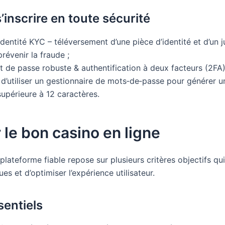
inscrire en toute sécurité
’identité KYC – téléversement d’une pièce d’identité et d’un ju
révenir la fraude ;
t de passe robuste & authentification à deux facteurs (2FA)
’utiliser un gestionnaire de mots‑de‑passe pour générer u
upérieure à 12 caractères.
ir le bon casino en ligne
plateforme fiable repose sur plusieurs critères objectifs qu
ues et d’optimiser l’expérience utilisateur.
sentiels