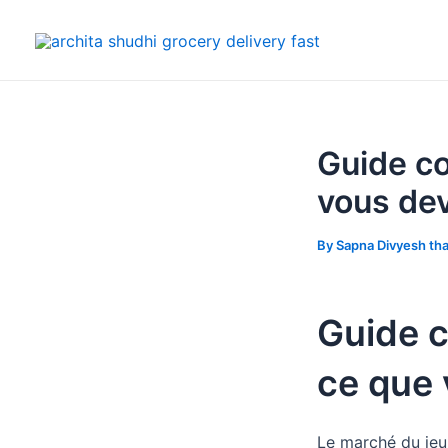
Skip
Post
to
navigation
content
Guide co
vous de
By
Sapna Divyesh th
Guide c
ce que 
Le marché du jeu