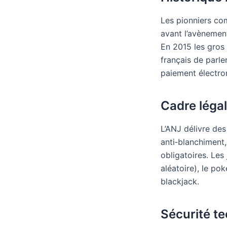
Les pionniers co
avant l’avènemen
En 2015 les gros 
français de parle
paiement électro
Cadre légal
L’ANJ délivre des
anti‑blanchiment
obligatoires. Les
aléatoire), le po
blackjack.
Sécurité t