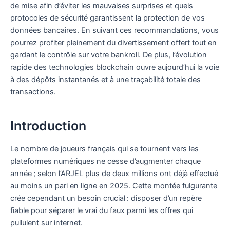
de mise afin d’éviter les mauvaises surprises et quels
protocoles de sécurité garantissent la protection de vos
données bancaires. En suivant ces recommandations, vous
pourrez profiter pleinement du divertissement offert tout en
gardant le contrôle sur votre bankroll. De plus, l’évolution
rapide des technologies blockchain ouvre aujourd’hui la voie
à des dépôts instantanés et à une traçabilité totale des
transactions.
Introduction
Le nombre de joueurs français qui se tournent vers les
plateformes numériques ne cesse d’augmenter chaque
année ; selon l’ARJEL plus de deux millions ont déjà effectué
au moins un pari en ligne en 2025. Cette montée fulgurante
crée cependant un besoin crucial : disposer d’un repère
fiable pour séparer le vrai du faux parmi les offres qui
pullulent sur internet.