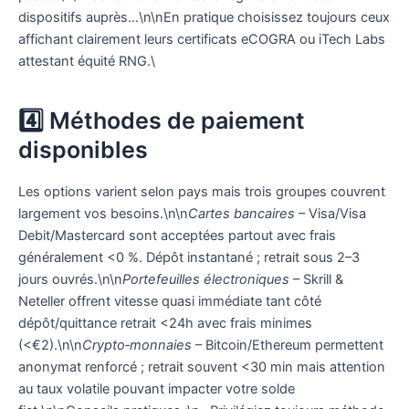
dispositifs auprès…\n\nEn pratique choisissez toujours ceux
affichant clairement leurs certificats eCOGRA ou iTech Labs
attestant équité RNG.\
4️⃣ Méthodes de paiement
disponibles
Les options varient selon pays mais trois groupes couvrent
largement vos besoins.\n\n
Cartes bancaires
– Visa/Visa
Debit/Mastercard sont acceptées partout avec frais
généralement <0 %. Dépôt instantané ; retrait sous 2–3
jours ouvrés.\n\n
Portefeuilles électroniques
– Skrill &
Neteller offrent vitesse quasi immédiate tant côté
dépôt/quittance retrait <24h avec frais minimes
(<€2).\n\n
Crypto‑monnaies
– Bitcoin/Ethereum permettent
anonymat renforcé ; retrait souvent <30 min mais attention
au taux volatile pouvant impacter votre solde