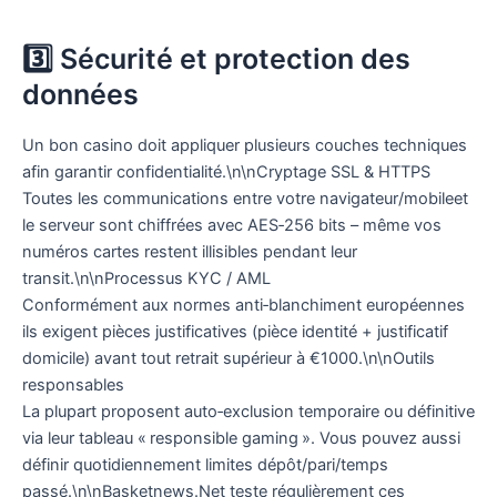
3️⃣ Sécurité et protection des
données
Un bon casino doit appliquer plusieurs couches techniques
afin garantir confidentialité.\n\nCryptage SSL & HTTPS
Toutes les communications entre votre navigateur/mobile​et
le serveur sont chiffrées avec AES‑256 bits – même vos
numéros cartes restent illisibles pendant leur
transit.\n\nProcessus KYC / AML
Conformément aux normes anti‑blanchiment européennes
ils exigent pièces justificatives (pièce identité + justificatif
domicile) avant tout retrait supérieur à €1000.\n\nOutils
responsables
La plupart proposent auto‑exclusion temporaire ou définitive
via leur tableau « responsible gaming ». Vous pouvez aussi
définir quotidiennement limites dépôt/pari/temps
passé.\n\nBasketnews.Net teste régulièrement ces