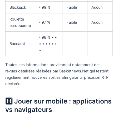
Blackjack
≈99 %
Faible
Aucun
Roulette
≈97 %
Faible
Aucun
européenne
≈98 % • •
Baccarat
• • • • • •
•
Toutes ces informations proviennent notamment des
revues détaillées réalisées par Basketnews.Net qui testent
régulièrement nouvelles sorties afin garantir précision RTP
déclarée.
6️⃣ Jouer sur mobile : applications
vs navigateurs