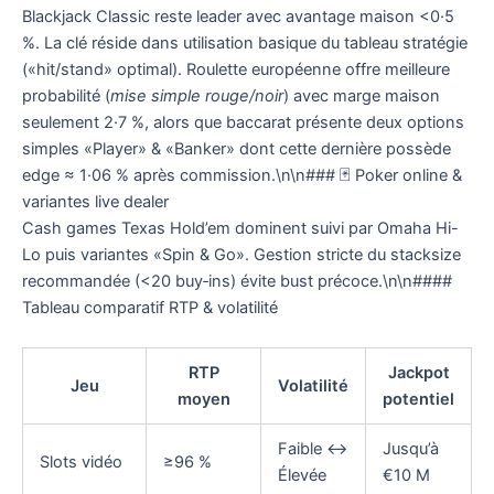
Blackjack Classic reste leader avec avantage maison <0·5
%. La clé réside dans utilisation basique du tableau stratégie
(«hit/stand» optimal). Roulette européenne offre meilleure
probabilité (
mise simple rouge/noir
) avec marge maison
seulement 2·7 %, alors que baccarat présente deux options
simples «Player» & «Banker» dont cette dernière possède
edge ≈ 1·06 % après commission.\n\n### 🃏 Poker online &
variantes live dealer
Cash games Texas Hold’em dominent suivi par Omaha Hi-
Lo puis variantes «Spin & Go». Gestion stricte du stacksize
recommandée (<20 buy‑ins) évite bust précoce.\n\n####
Tableau comparatif RTP & volatilité
RTP
Jackpot
Jeu
Volatilité
moyen
potentiel
Faible ↔︎
Jusqu’à
Slots vidéo
≥96 %
Élevée
€10 M