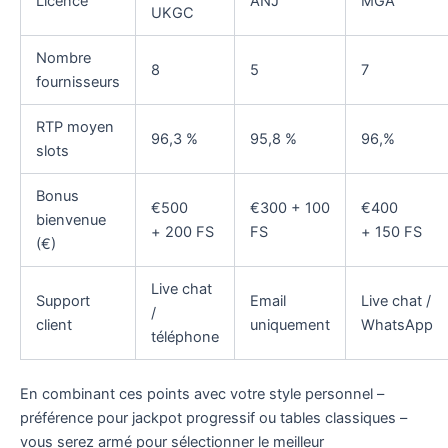
Licence
ANJ
MGA
UKGC
Nombre
8
5
7
fournisseurs
RTP moyen
96,3 %
95,8 %
96,%
slots
Bonus
€500
€300 + 100
€400
bienvenue
+ 200 FS
FS
+ 150 FS
(€)
Live chat
Support
Email
Live chat /
/
client
uniquement
WhatsApp
téléphone
En combinant ces points avec votre style personnel –
préférence pour jackpot progressif ou tables classiques –
vous serez armé pour sélectionner le meilleur