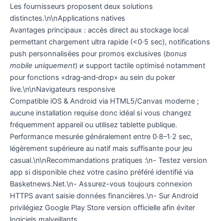
Les fournisseurs proposent deux solutions
distinctes.\n\nApplications natives
Avantages principaux : accès direct au stockage local
permettant chargement ultra rapide (<0·5 sec), notifications
push personnalisées pour promos exclusives (
bonus
mobile uniquement
) и support tactile optimisé notamment
pour fonctions «drag‑and‑drop» au sein du poker
live.\n\nNavigateurs responsive
Compatible iOS & Android via HTML5/Canvas moderne ;
aucune installation requise donc idéal si vous changez
fréquemment appareil ou utilisez tablette publique.
Performance mesurée généralement entre 0·8–1·2 sec,
légèrement supérieure au natif mais suffisante pour jeu
casual.\n\nRecommandations pratiques :\n- Testez version
app si disponible chez votre casino préféré identifié via
Basketnews.Net.\n- Assurez-vous toujours connexion
HTTPS avant saisie données financières.\n- Sur Android
privilégiez Google Play Store version officielle afin éviter
logiciels malveillants.