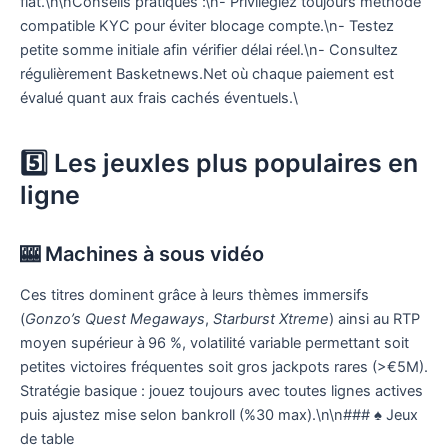
fiat.\n\nConseils pratiques :\n- Privilégiez toujours méthode
compatible KYC pour éviter blocage compte.\n- Testez
petite somme initiale afin vérifier délai réel.\n- Consultez
régulièrement Basketnews.Net où chaque paiement est
évalué quant aux frais cachés éventuels.\
5️⃣ Les jeuxles plus populaires en
ligne
🎰 Machines à sous vidéo
Ces titres dominent grâce à leurs thèmes immersifs
(
Gonzo’s Quest Megaways
,
Starburst Xtreme
) ainsi au RTP
moyen supérieur à 96 %, volatilité variable permettant soit
petites victoires fréquentes soit gros jackpots rares (>€5M).
Stratégie basique : jouez toujours avec toutes lignes actives
puis ajustez mise selon bankroll (%30 max).\n\n### ♠️ Jeux
de table