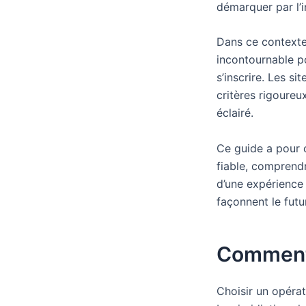
démarquer par l’i
Dans ce context
incontournable p
s’inscrire. Les s
critères rigoureu
éclairé.
Ce guide a pour o
fiable, comprend
d’une expérience
façonnent le futur
Comment 
Choisir un opérat