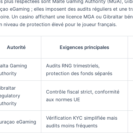
les plus respectées sont Malte Gaming Authority (MGA), Gib
açao eGaming ; elles imposent des audits réguliers et une t
toire. Un casino affichant une licence MGA ou Gibraltar bén
 niveau de protection élevé pour le joueur français.
Autorité
Exigences principales
alta Gaming
Audits RNG trimestriels,
uthority
protection des fonds séparés
ibraltar
Contrôle fiscal strict, conformité
egulatory
aux normes UE
uthority
Vérification KYC simplifiée mais
uraçao eGaming
audits moins fréquents