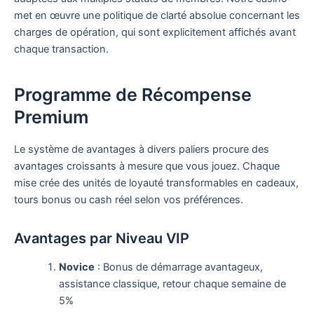
met en œuvre une politique de clarté absolue concernant les
charges de opération, qui sont explicitement affichés avant
chaque transaction.
Programme de Récompense
Premium
Le système de avantages à divers paliers procure des
avantages croissants à mesure que vous jouez. Chaque
mise crée des unités de loyauté transformables en cadeaux,
tours bonus ou cash réel selon vos préférences.
Avantages par Niveau VIP
Novice
: Bonus de démarrage avantageux,
assistance classique, retour chaque semaine de
5%