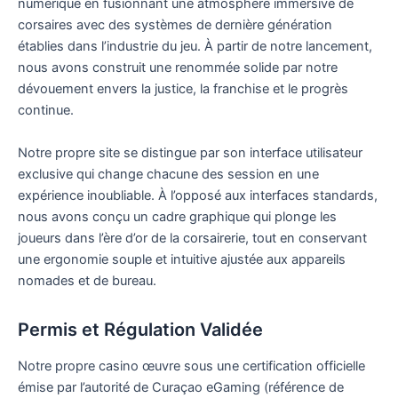
numérique en fusionnant une atmosphère immersive de
corsaires avec des systèmes de dernière génération
établies dans l’industrie du jeu. À partir de notre lancement,
nous avons construit une renommée solide par notre
dévouement envers la justice, la franchise et le progrès
continue.
Notre propre site se distingue par son interface utilisateur
exclusive qui change chacune des session en une
expérience inoubliable. À l’opposé aux interfaces standards,
nous avons conçu un cadre graphique qui plonge les
joueurs dans l’ère d’or de la corsairerie, tout en conservant
une ergonomie souple et intuitive ajustée aux appareils
nomades et de bureau.
Permis et Régulation Validée
Notre propre casino œuvre sous une certification officielle
émise par l’autorité de Curaçao eGaming (référence de