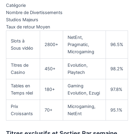
Catégorie
Nombre de Divertissements
Studios Majeurs
Taux de retour Moyen
NetEnt,
Slots à
2800+
Pragmatic,
96.5%
Sous vidéo
Microgaming
Titres de
Evolution,
450+
98.2%
Casino
Playtech
Tables en
Gaming
180+
97.8%
Temps réel
Evolution, Ezugi
Prix
Microgaming,
70+
95.1%
Croissants
NetEnt
Titres exclusifs et Sorties Par semaine