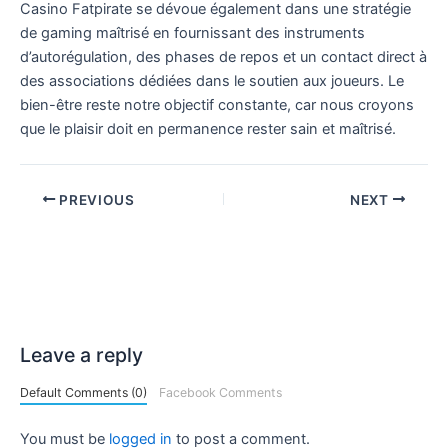
Casino Fatpirate se dévoue également dans une stratégie
de gaming maîtrisé en fournissant des instruments
d’autorégulation, des phases de repos et un contact direct à
des associations dédiées dans le soutien aux joueurs. Le
bien-être reste notre objectif constante, car nous croyons
que le plaisir doit en permanence rester sain et maîtrisé.
PREVIOUS
NEXT
Leave a reply
Default Comments (0)
Facebook Comments
You must be
logged in
to post a comment.