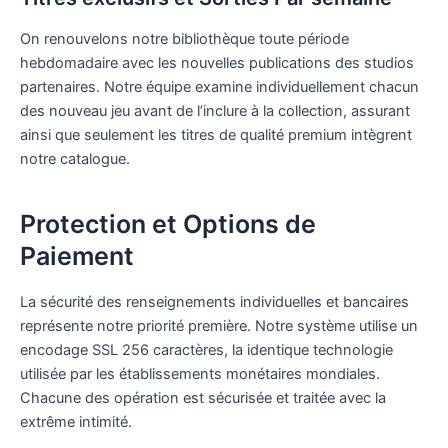
On renouvelons notre bibliothèque toute période
hebdomadaire avec les nouvelles publications des studios
partenaires. Notre équipe examine individuellement chacun
des nouveau jeu avant de l’inclure à la collection, assurant
ainsi que seulement les titres de qualité premium intègrent
notre catalogue.
Protection et Options de
Paiement
La sécurité des renseignements individuelles et bancaires
représente notre priorité première. Notre système utilise un
encodage SSL 256 caractères, la identique technologie
utilisée par les établissements monétaires mondiales.
Chacune des opération est sécurisée et traitée avec la
extrême intimité.