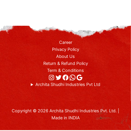
Career
Privacy Policy
About Us
Return & Refund Policy
Term & Conditions
Archita Shudhi Industries Pvt Ltd
Copyright © 2026 Archita Shudhi Industries Pvt. Ltd. |
Made in INDIA