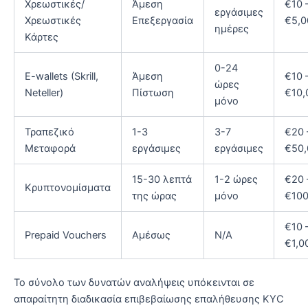
Χρεωστικές/
Άμεση
€10 
εργάσιμες
Χρεωστικές
Επεξεργασία
€5,0
ημέρες
Κάρτες
0-24
E-wallets (Skrill,
Άμεση
€10 
ώρες
Neteller)
Πίστωση
€10,
μόνο
Τραπεζικό
1-3
3-7
€20 
Μεταφορά
εργάσιμες
εργάσιμες
€50,
15-30 λεπτά
1-2 ώρες
€20 
Κρυπτονομίσματα
της ώρας
μόνο
€100
€10 
Prepaid Vouchers
Αμέσως
N/A
€1,0
Το σύνολο των δυνατών αναλήψεις υπόκεινται σε
απαραίτητη διαδικασία επιβεβαίωσης επαλήθευσης KYC