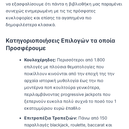
να εξασφαλίσουμε ότι πάντα η βιβλιοθήκη μας παραμένει
συνεχώς ενημερωμένη με τις τις πρόσφατες
κυκλοφορίες και επίσης τα αγαπημένα πιο
δημοφιλέστερα κλασικά.
Κατηγοριοποιήσεις Επιλογών τα οποία
Προσφέρουμε
Κουλοχέρηδες:
Περισσότεροι από 1.800
επιλογές με πλούσια θεματολογίες που
ποικίλλουν κινούνται από την εποχή της την
αρχαία ιστορική μυθολογία έως την πιο
μοντέρνα ποπ κουλτούρα γενικότερα,
περιλαμβάνοντας progressive jackpots που
ξεπερνούν ευκολα πολύ συχνά το ποσό του 1
εκατομμύριου ευρώ έπαθλο
Επιτραπέζια Τραπεζιών:
Πάνω από 150
παραλλαγές blackjack, roulette, baccarat και