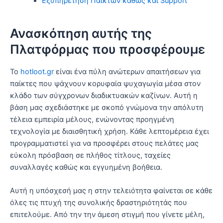
Εξυπηρέτηση Παικτών καθώς και Support
Ανασκόπηση αυτής της
Πλατφόρμας που προσφέρουμε
Το
hotloot.gr
είναι ένα πύλη ανώτερων απαιτήσεων για
παίκτες που ψάχνουν κορυφαία ψυχαγωγία μέσα στον
κλάδο των σύγχρονων διαδικτυακών καζίνων. Αυτή η
βάση μας σχεδιάστηκε με σκοπό γνώμονα την απόλυτη
τέλεια εμπειρία μέλους, ενώνοντας προηγμένη
τεχνολογία με διαισθητική χρήση. Κάθε λεπτομέρεια έχει
προγραμματιστεί για να προσφέρει στους πελάτες μας
εύκολη πρόσβαση σε πλήθος τίτλους, ταχείες
συναλλαγές καθώς και εγγυημένη βοήθεια.
Αυτή η υπόσχεσή μας η στην τελειότητα φαίνεται σε κάθε
όλες τις πτυχή της συνολικής δραστηριότητάς που
επιτελούμε. Από την την άμεση στιγμή που γίνετε μέλη,