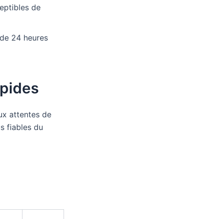
eptibles de
 de 24 heures
apides
ux attentes de
us fiables du