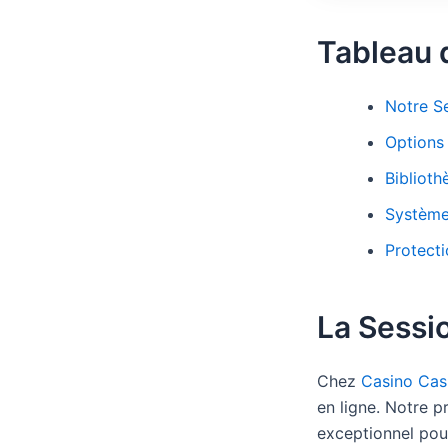
Tableau 
Notre S
Options
Biblioth
Système
Protecti
La Sessi
Chez
Casino Ca
en ligne. Notre p
exceptionnel pour