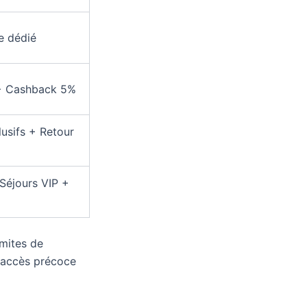
e dédié
 + Cashback 5%
usifs + Retour
Séjours VIP +
mites de
 accès précoce