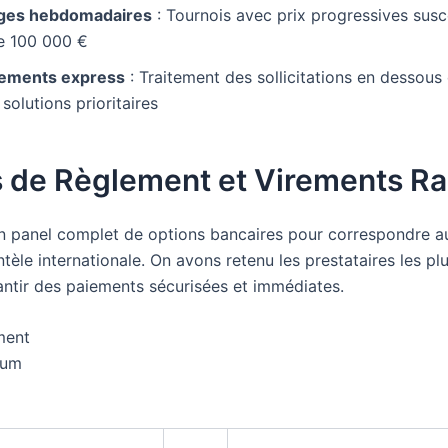
ges hebdomadaires
: Tournois avec prix progressives susc
re 100 000 €
ements express
: Traitement des sollicitations en dessous
 solutions prioritaires
s de Règlement et Virements R
un panel complet de options bancaires pour correspondre a
ntèle internationale. On avons retenu les prestataires les pl
ntir des paiements sécurisées et immédiates.
ment
mum