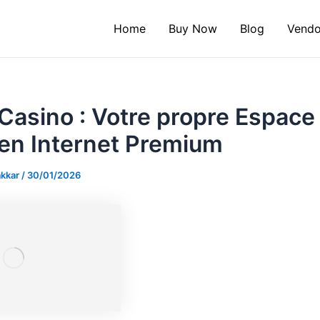
Home
Buy Now
Blog
Vendo
asino : Votre propre Espace
en Internet Premium
akkar
/
30/01/2026