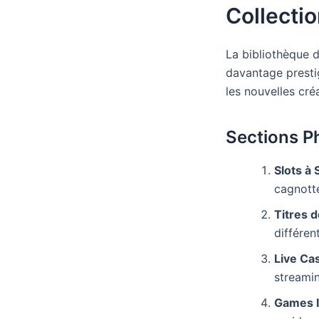
Collectio
La bibliothèque 
davantage presti
les nouvelles cré
Sections P
Slots à
cagnott
Titres 
différen
Live Ca
streamin
Games I