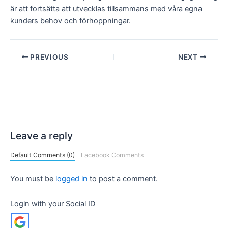
är att fortsätta att utvecklas tillsammans med våra egna
kunders behov och förhoppningar.
PREVIOUS
NEXT
Leave a reply
Default Comments (0)
Facebook Comments
You must be
logged in
to post a comment.
Login with your Social ID