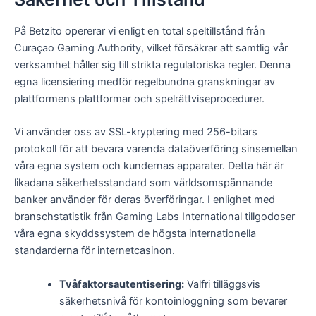
På Betzito opererar vi enligt en total speltillstånd från
Curaçao Gaming Authority, vilket försäkrar att samtlig vår
verksamhet håller sig till strikta regulatoriska regler. Denna
egna licensiering medför regelbundna granskningar av
plattformens plattformar och spelrättviseprocedurer.
Vi använder oss av SSL-kryptering med 256-bitars
protokoll för att bevara varenda dataöverföring sinsemellan
våra egna system och kundernas apparater. Detta här är
likadana säkerhetsstandard som världsomspännande
banker använder för deras överföringar. I enlighet med
branschstatistik från Gaming Labs International tillgodoser
våra egna skyddssystem de högsta internationella
standarderna för internetcasinon.
Tvåfaktorsautentisering:
Valfri tilläggsvis
säkerhetsnivå för kontoinloggning som bevarer