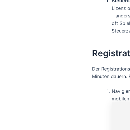
Steuerli
Lizenz o
– anders
oft Spie
Steuerz
Registra
Der Registrations
Minuten dauern. F
Navigier
mobilen 