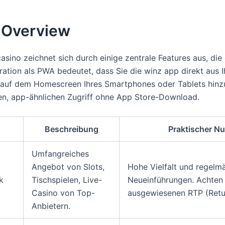
 Overview
asino zeichnet sich durch einige zentrale Features aus, die 
gration als PWA bedeutet, dass Sie die winz app direkt aus
 auf dem Homescreen Ihres Smartphones oder Tablets hinz
sen, app-ähnlichen Zugriff ohne App Store-Download.
Beschreibung
Praktischer N
Umfangreiches
Angebot von Slots,
Hohe Vielfalt und regelm
k
Tischspielen, Live-
Neueinführungen. Achten 
Casino von Top-
ausgewiesenen RTP (Retur
Anbietern.