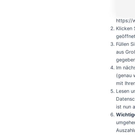
https:/
Klicken 
geöffnet
Füllen S
aus Gro
gegeben
Im nächs
(genau 
mit Ihr
Lesen u
Datensch
ist nun 
Wichtig
umgehen
Auszahl