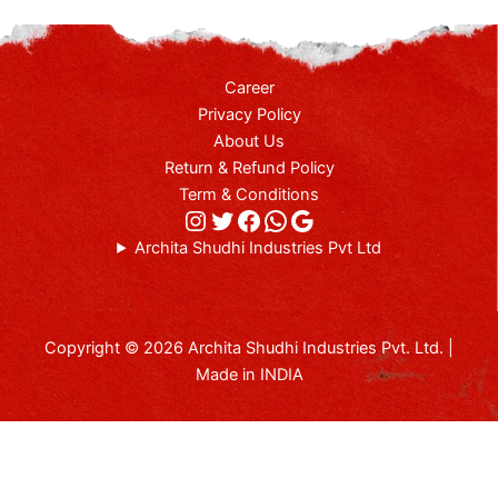
Career
Privacy Policy
About Us
Return & Refund Policy
Term & Conditions
Archita Shudhi Industries Pvt Ltd
Copyright © 2026 Archita Shudhi Industries Pvt. Ltd. |
Made in INDIA