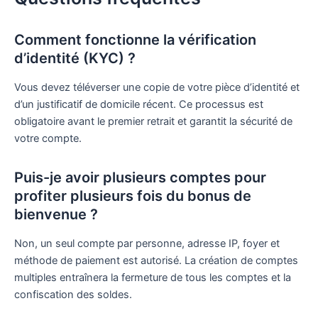
Comment fonctionne la vérification
d’identité (KYC) ?
Vous devez téléverser une copie de votre pièce d’identité et
d’un justificatif de domicile récent. Ce processus est
obligatoire avant le premier retrait et garantit la sécurité de
votre compte.
Puis-je avoir plusieurs comptes pour
profiter plusieurs fois du bonus de
bienvenue ?
Non, un seul compte par personne, adresse IP, foyer et
méthode de paiement est autorisé. La création de comptes
multiples entraînera la fermeture de tous les comptes et la
confiscation des soldes.