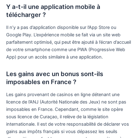
Y a-t-il une application mobile à
télécharger ?
Il n’y a pas d’application disponible sur l’App Store ou
Google Play. L’expérience mobile se fait via un site web
parfaitement optimisé, qui peut être ajouté à l’écran d’accueil
de votre smartphone comme une PWA (Progressive Web
App) pour un accès similaire à une application.
Les gains avec un bonus sont-ils
imposables en France ?
Les gains provenant de casinos en ligne détenant une
licence de l’ANJ (Autorité Nationale des Jeux) ne sont pas
imposables en France. Cependant, comme le site opère
sous licence de Curaçao, il relève de la législation
internationale. Il est de votre responsabilité de déclarer vos
gains aux impôts français si vous dépassez les seuils