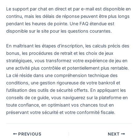
Le support par chat en direct et par e-mail est disponible en
continu, mais les délais de réponse peuvent être plus longs
pendant les heures de pointe. Une FAQ étendue est
disponible sur le site pour les questions courantes.
En maîtrisant les étapes d’inscription, les calculs précis des
bonus, les procédures de retrait et les choix de jeux
stratégiques, vous transformez votre expérience de jeu en
une activité plus contrôlée et potentiellement plus rentable.
La clé réside dans une compréhension technique des
conditions, une gestion rigoureuse de votre bankroll et
l’utilisation des outils de sécurité offerts. En appliquant les
conseils de ce guide, vous naviguerez sur la plateforme en
toute confiance, en optimisant vos chances tout en
préservant votre sécurité et votre conformité fiscale.
PREVIOUS
NEXT