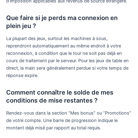
d’imposition applicables aux revenus de source étrangère.
Que faire si je perds ma connexion en
plein jeu ?
La plupart des jeux, surtout les machines à sous,
reprendront automatiquement au même endroit à votre
reconnexion, à condition que le tour ne soit pas déjà en
cours de traitement par le serveur. Pour les jeux de table en
direct, la main sera généralement perdue si votre temps de
réponse expire.
Comment connaître le solde de mes
conditions de mise restantes ?
Rendez-vous dans la section “Mes bonus” ou “Promotions”
de votre compte. Une barre de progression indique le
montant déjà misé par rapport au total requis.