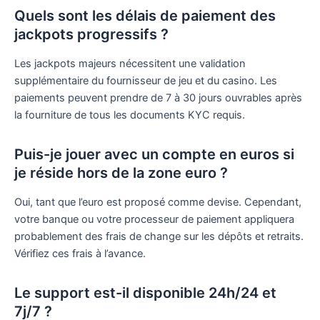
Quels sont les délais de paiement des
jackpots progressifs ?
Les jackpots majeurs nécessitent une validation
supplémentaire du fournisseur de jeu et du casino. Les
paiements peuvent prendre de 7 à 30 jours ouvrables après
la fourniture de tous les documents KYC requis.
Puis-je jouer avec un compte en euros si
je réside hors de la zone euro ?
Oui, tant que l’euro est proposé comme devise. Cependant,
votre banque ou votre processeur de paiement appliquera
probablement des frais de change sur les dépôts et retraits.
Vérifiez ces frais à l’avance.
Le support est-il disponible 24h/24 et
7j/7 ?