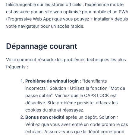
téléchargeable sur les stores officiels ; l’expérience mobile
est assurée par un site web optimisé pour mobile et un PWA
(Progressive Web App) que vous pouvez « installer » depuis
votre navigateur pour un accès rapide.
Dépannage courant
Voici comment résoudre les problèmes techniques les plus
fréquents :
Problème de winoui login
: “Identifiants
incorrects”. Solution : Utilisez la fonction “Mot de
passe oublié”. Vérifiez que le CAPS LOCK est
désactivé. Si le problème persiste, effacez les
cookies du site et réessayez.
Bonus non crédité
après un dépôt. Solution :
Vérifiez que vous avez entré un code promo le cas
échéant. Assurez-vous que le dépôt correspond