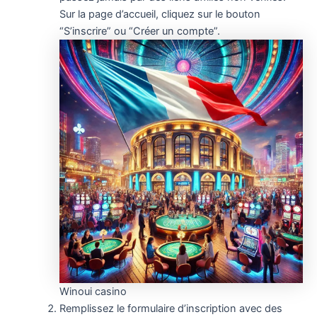
Sur la page d’accueil, cliquez sur le bouton
“S’inscrire” ou “Créer un compte”.
Winoui casino
Remplissez le formulaire d’inscription avec des