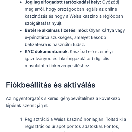
Jogilag elfogadott tartózkodási hely:
Győződj
meg arról, hogy országodban legális az online
kaszinózás és hogy a Weiss kaszinó a régiódban
szolgáltatást nyújt.
Betétre alkalmas fizetési mód:
Olyan kártya vagy
e-pénztárca szükséges, amelyet később
befizetésre is használni tudsz.
KYC dokumentumok:
Készítsd elő személyi
igazolványod és lakcímigazolásod digitális
másolatát a fiókérvényesítéshez.
Fiókbeállítás és aktiválás
Az ingyenforgatók sikeres igénybevételéhez a következő
lépések szerint járj el:
Regisztráció a Weiss kaszinó honlapján: Töltsd ki a
regisztrációs űrlapot pontos adatokkal. Fontos,