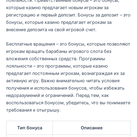
лояльности. Приветственные бонусы – это бонусы,
которые казино предлагает новым игрокам за
регистрацию и первый депозит. Бонусы за депозит – это
бонусы, которые казино предлагает игрокам за
внесение депозита на свой игровой счет.
Бесплатные вращения – это бонусы, которые позволяют
игрокам вращать барабаны игрового слота без
вложения собственных средств. Программы
лояльности – это программы, которые казино
предлагает постоянным игрокам, вознаграждая их за
активную игру. Важно внимательно читать условия
получения и использования бонусов, чтобы избежать
недоразумений и ограничений. Перед тем, как
воспользоваться бонусом, убедитесь, что вы понимаете
требования к отыгрышу.
Тип бонуса
Описание