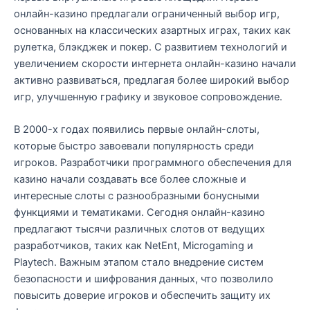
онлайн-казино предлагали ограниченный выбор игр,
основанных на классических азартных играх, таких как
рулетка, блэкджек и покер. С развитием технологий и
увеличением скорости интернета онлайн-казино начали
активно развиваться, предлагая более широкий выбор
игр, улучшенную графику и звуковое сопровождение.
В 2000-х годах появились первые онлайн-слоты,
которые быстро завоевали популярность среди
игроков. Разработчики программного обеспечения для
казино начали создавать все более сложные и
интересные слоты с разнообразными бонусными
функциями и тематиками. Сегодня онлайн-казино
предлагают тысячи различных слотов от ведущих
разработчиков, таких как NetEnt, Microgaming и
Playtech. Важным этапом стало внедрение систем
безопасности и шифрования данных, что позволило
повысить доверие игроков и обеспечить защиту их