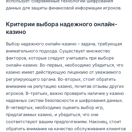
использует современные технологии шифрования
данных для защиты финансовой информации игроков.
Критерии выбора надежного онлайн-
казино
Выбор надежного онлайн-казино – задача, требующая
внимательного подхода. Существует множество
факторов, которые следует учитывать при выборе
онлайн-казино. Во-первых, необходимо убедиться, что
казино имеет действующую лицензию от уважаемого
регулирующего органа. Во-вторых, стоит обратить
внимание на репутацию казино, почитав отзывы других
игроков. В-третьих, важно проверить наличие у казино
надежных систем безопасности и шифрования данных.
В-четвертых, необходимо оценить выбор игр,
предлагаемых казино, и убедиться, что они
соответствуют вашим предпочтениям. Наконец, стоит
обратить внимание на качество обслуживания клиентов