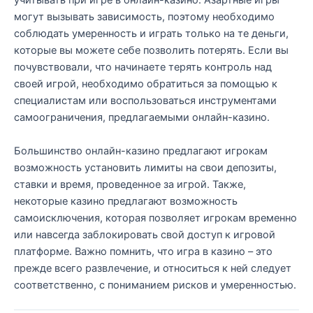
учитывать при игре в онлайн-казино. Азартные игры
могут вызывать зависимость, поэтому необходимо
соблюдать умеренность и играть только на те деньги,
которые вы можете себе позволить потерять. Если вы
почувствовали, что начинаете терять контроль над
своей игрой, необходимо обратиться за помощью к
специалистам или воспользоваться инструментами
самоограничения, предлагаемыми онлайн-казино.
Большинство онлайн-казино предлагают игрокам
возможность установить лимиты на свои депозиты,
ставки и время, проведенное за игрой. Также,
некоторые казино предлагают возможность
самоисключения, которая позволяет игрокам временно
или навсегда заблокировать свой доступ к игровой
платформе. Важно помнить, что игра в казино – это
прежде всего развлечение, и относиться к ней следует
соответственно, с пониманием рисков и умеренностью.