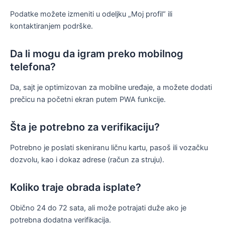
Podatke možete izmeniti u odeljku „Moj profil“ ili
kontaktiranjem podrške.
Da li mogu da igram preko mobilnog
telefona?
Da, sajt je optimizovan za mobilne uređaje, a možete dodati
prečicu na početni ekran putem PWA funkcije.
Šta je potrebno za verifikaciju?
Potrebno je poslati skeniranu ličnu kartu, pasoš ili vozačku
dozvolu, kao i dokaz adrese (račun za struju).
Koliko traje obrada isplate?
Obično 24 do 72 sata, ali može potrajati duže ako je
potrebna dodatna verifikacija.