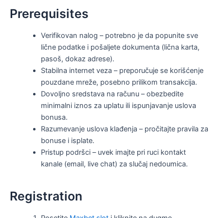
Prerequisites
Verifikovan nalog – potrebno je da popunite sve
lične podatke i pošaljete dokumenta (lična karta,
pasoš, dokaz adrese).
Stabilna internet veza – preporučuje se korišćenje
pouzdane mreže, posebno prilikom transakcija.
Dovoljno sredstava na računu – obezbedite
minimalni iznos za uplatu ili ispunjavanje uslova
bonusa.
Razumevanje uslova klađenja – pročitajte pravila za
bonuse i isplate.
Pristup podršci – uvek imajte pri ruci kontakt
kanale (email, live chat) za slučaj nedoumica.
Registration