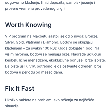
odgovorno klađenje: limiti depozita, samoisključenje i
provere vremena provedenog u igri.
Worth Knowing
VIP program na Maxbetu sastoji se od 5 nivoa: Bronze,
Silver, Gold, Platinum i Diamond. Bodovi se skupljaju
klađenjem – za svakih 100 RSD uloga dobijate 1 bod. Na
višim nivoima, bodovi se menjaju brže. Nagrade uključuju
kešbek, lične menadžere, ekskluzivne bonuse i brže isplate.
Da biste ušli u VIP, potrebno je da ostvarite određeni broj
bodova u periodu od mesec dana.
Fix It Fast
Ukoliko naiđete na problem, evo rešenja za najčešće
situacije: