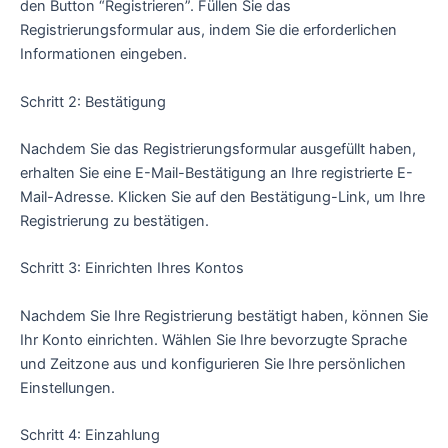
den Button “Registrieren”. Füllen Sie das
Registrierungsformular aus, indem Sie die erforderlichen
Informationen eingeben.
Schritt 2: Bestätigung
Nachdem Sie das Registrierungsformular ausgefüllt haben,
erhalten Sie eine E-Mail-Bestätigung an Ihre registrierte E-
Mail-Adresse. Klicken Sie auf den Bestätigung-Link, um Ihre
Registrierung zu bestätigen.
Schritt 3: Einrichten Ihres Kontos
Nachdem Sie Ihre Registrierung bestätigt haben, können Sie
Ihr Konto einrichten. Wählen Sie Ihre bevorzugte Sprache
und Zeitzone aus und konfigurieren Sie Ihre persönlichen
Einstellungen.
Schritt 4: Einzahlung