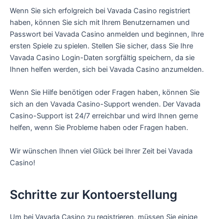
Wenn Sie sich erfolgreich bei Vavada Casino registriert
haben, können Sie sich mit Ihrem Benutzernamen und
Passwort bei Vavada Casino anmelden und beginnen, Ihre
ersten Spiele zu spielen. Stellen Sie sicher, dass Sie Ihre
Vavada Casino Login-Daten sorgfältig speichern, da sie
Ihnen helfen werden, sich bei Vavada Casino anzumelden.
Wenn Sie Hilfe benötigen oder Fragen haben, können Sie
sich an den Vavada Casino-Support wenden. Der Vavada
Casino-Support ist 24/7 erreichbar und wird Ihnen gerne
helfen, wenn Sie Probleme haben oder Fragen haben.
Wir wünschen Ihnen viel Glück bei Ihrer Zeit bei Vavada
Casino!
Schritte zur Kontoerstellung
Um bei Vavada Casino zu registrieren, müssen Sie einige