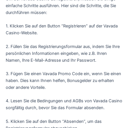
einfache Schritte ausführen. Hier sind die Schritte, die Sie
durchführen müssen:
1. Klicken Sie auf den Button “Registrieren” auf der Vavada
Casino-Website.
2. Füllen Sie das Registrierungsformular aus, indem Sie Ihre
persönlichen Informationen eingeben, wie z.B. Ihren
Namen, Ihre E-Mail-Adresse und Ihr Passwort.
3. Fügen Sie einen Vavada Promo Code ein, wenn Sie einen
haben. Dies kann Ihnen helfen, Bonusgelder zu erhalten
oder andere Vorteile.
4. Lesen Sie die Bedingungen und AGBs von Vavada Casino
sorgfältig durch, bevor Sie das Formular absenden.
5. Klicken Sie auf den Button “Absenden”, um das