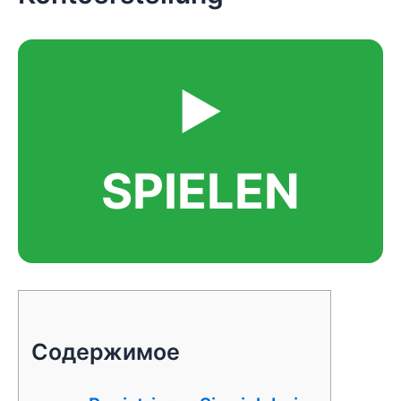
▶️
SPIELEN
Содержимое