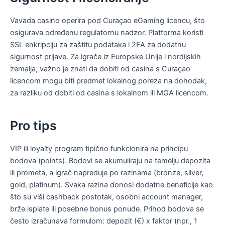
Vavada casino operira pod Curaçao eGaming licencu, što
osigurava određenu regulatornu nadzor. Platforma koristi
SSL enkripciju za zaštitu podataka i 2FA za dodatnu
sigurnost prijave. Za igrače iz Europske Unije i nordijskih
zemalja, važno je znati da dobiti od casina s Curaçao
licencom mogu biti predmet lokalnog poreza na dohodak,
za razliku od dobiti od casina s lokalnom ili MGA licencom.
Pro tips
VIP ili loyalty program tipično funkcionira na principu
bodova (points). Bodovi se akumuliraju na temelju depozita
ili prometa, a igrač napreduje po razinama (bronze, silver,
gold, platinum). Svaka razina donosi dodatne beneficije kao
što su viši cashback postotak, osobni account manager,
brže isplate ili posebne bonus ponude. Prihod bodova se
često izračunava formulom: depozit (€) x faktor (npr., 1