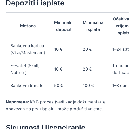
Depoziti i isplate
Očekiv
Minimalni
Minimalna
Metoda
vrijem
depozit
isplata
isplat
Bankovna kartica
10 €
20 €
1–24 sat
(Visa/Mastercard)
E-wallet (Skrill,
Trenuta
10 €
20 €
Neteller)
do 1 sat
Bankovni transfer
50 €
100 €
1–3 dan
Napomena:
KYC proces (verifikacija dokumenta) je
obavezan za prvu isplatu i može produžiti vrijeme.
Sigurnost i licenciranje