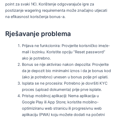
point za svaki 1€). Korištenje odgovarajuće igre za
postizanje wagering requirementa može značajno utjecati
na efikasnost korisčenja bonus-a.
Rješavanje problema
Prijava ne funkcionira: Provjerite korisničko ime/e-
mail i lozinku. Koristite opciju “Reset password”
ako je potrebno.
Bonus se nije aktivirao nakon depozita: Provjerite
da je depozit bio minimalni iznos i da je bonus kod
(ako je potrebno) unesen u bonus polje pri uplati.
Isplata se ne procesira: Potrebno je dovršiti KYC
proces (upload dokumenta) prije prve isplate.
Pristup mobilnoj aplikaciji: Nema aplikacija u
Google Play ili App Store; koristite mobilno-
optimiziranu web stranicu ili progresivnu web
aplikaciju (PWA) koju možete dodati na početni