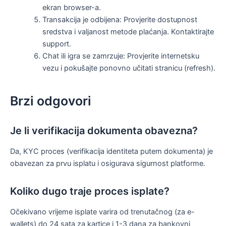
ekran browser-a.
Transakcija je odbijena: Provjerite dostupnost
sredstva i valjanost metode plaćanja. Kontaktirajte
support.
Chat ili igra se zamrzuje: Provjerite internetsku
vezu i pokušajte ponovno učitati stranicu (refresh).
Brzi odgovori
Je li verifikacija dokumenta obavezna?
Da, KYC proces (verifikacija identiteta putem dokumenta) je
obavezan za prvu isplatu i osigurava sigurnost platforme.
Koliko dugo traje proces isplate?
Očekivano vrijeme isplate varira od trenutačnog (za e-
wallets) do 24 sata za kartice i 1-3 dana za bankovni