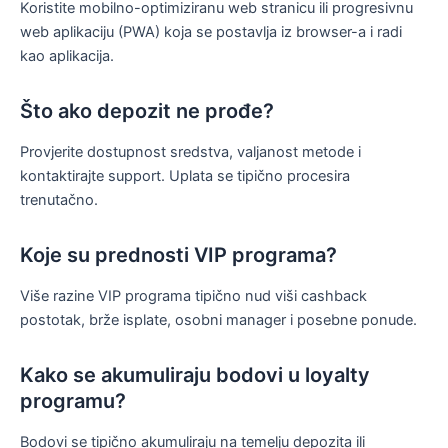
Koristite mobilno-optimiziranu web stranicu ili progresivnu
web aplikaciju (PWA) koja se postavlja iz browser-a i radi
kao aplikacija.
Što ako depozit ne prođe?
Provjerite dostupnost sredstva, valjanost metode i
kontaktirajte support. Uplata se tipično procesira
trenutačno.
Koje su prednosti VIP programa?
Više razine VIP programa tipično nud viši cashback
postotak, brže isplate, osobni manager i posebne ponude.
Kako se akumuliraju bodovi u loyalty
programu?
Bodovi se tipično akumuliraju na temelju depozita ili