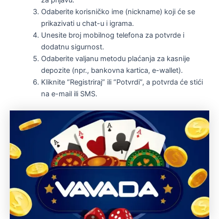
za prijavu.
Odaberite korisničko ime (nickname) koji će se
prikazivati u chat-u i igrama.
Unesite broj mobilnog telefona za potvrde i
dodatnu sigurnost.
Odaberite valjanu metodu plaćanja za kasnije
depozite (npr., bankovna kartica, e-wallet).
Kliknite “Registriraj” ili “Potvrdi”, a potvrda će stići
na e-mail ili SMS.