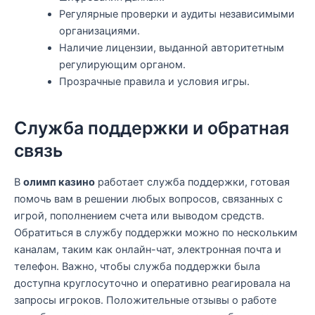
Регулярные проверки и аудиты независимыми
организациями.
Наличие лицензии, выданной авторитетным
регулирующим органом.
Прозрачные правила и условия игры.
Служба поддержки и обратная
связь
В
олимп казино
работает служба поддержки, готовая
помочь вам в решении любых вопросов, связанных с
игрой, пополнением счета или выводом средств.
Обратиться в службу поддержки можно по нескольким
каналам, таким как онлайн-чат, электронная почта и
телефон. Важно, чтобы служба поддержки была
доступна круглосуточно и оперативно реагировала на
запросы игроков. Положительные отзывы о работе