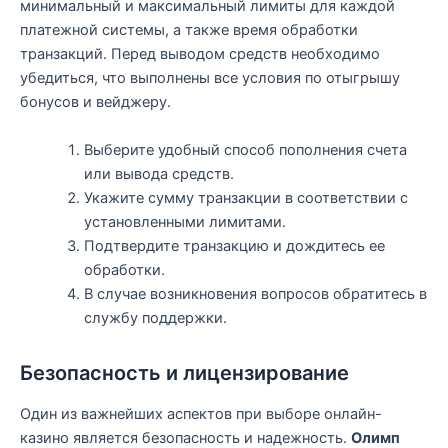
минимальный и максимальный лимиты для каждой
платежной системы, а также время обработки
транзакций. Перед выводом средств необходимо
убедиться, что выполнены все условия по отыгрышу
бонусов и вейджеру.
Выберите удобный способ пополнения счета
или вывода средств.
Укажите сумму транзакции в соответствии с
установленными лимитами.
Подтвердите транзакцию и дождитесь ее
обработки.
В случае возникновения вопросов обратитесь в
службу поддержки.
Безопасность и лицензирование
Один из важнейших аспектов при выборе онлайн-
казино является безопасность и надежность.
Олимп