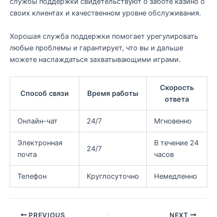
службы поддержки свидетельствуют о заботе казино о
своих клиентах и качественном уровне обслуживания.
Хорошая служба поддержки помогает урегулировать
любые проблемы и гарантирует, что вы и дальше
можете наслаждаться захватывающими играми.
Скорость
Способ связи
Время работы
ответа
Онлайн-чат
24/7
Мгновенно
Электронная
В течение 24
24/7
почта
часов
Телефон
Круглосуточно
Немедленно
PREVIOUS
NEXT