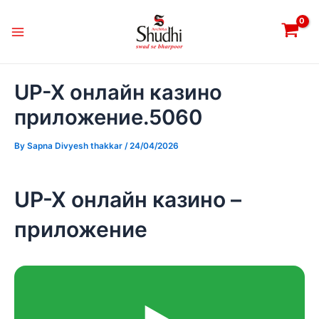
Skip
Post
Main
to
navigation
Menu
content
UP-X онлайн казино
приложение.5060
By
Sapna Divyesh thakkar
/
24/04/2026
UP-X онлайн казино –
приложение