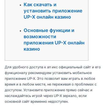
Как скачать и
установить приложение
UP-X онлайн казино
Основные функции и
возможности
приложения UP-X онлайн
казино
Для удобного доступа к ап икс официальный сайт и его
функционалу рекомендуем установить мобильное
приложение UP-X. Это позволит вам играть в любое
время и в любом месте, не переживая о проблемах с
доступом. Установите приложение прямо сейчас и
наслаждайтесь игрой через UP-X зеркало, если
основной сайт временно недоступен.