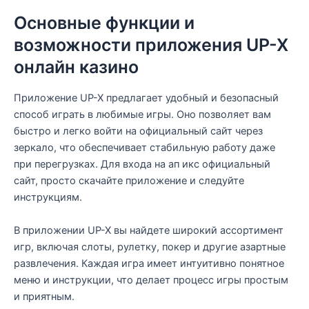
Основные функции и
возможности приложения UP-X
онлайн казино
Приложение UP-X предлагает удобный и безопасный
способ играть в любимые игры. Оно позволяет вам
быстро и легко войти на официальный сайт через
зеркало, что обеспечивает стабильную работу даже
при перегрузках. Для входа на ап икс официальный
сайт, просто скачайте приложение и следуйте
инструкциям.
В приложении UP-X вы найдете широкий ассортимент
игр, включая слоты, рулетку, покер и другие азартные
развлечения. Каждая игра имеет интуитивно понятное
меню и инструкции, что делает процесс игры простым
и приятным.