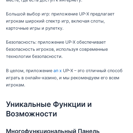
Большой выбор игр: приложение UP-X предлагает
игрокам широкий спектр игр, включая слоты,
карточные игры и рулетку.
Безопасность: приложение UP-X обеспечивает
безопасность игроков, используя современные
технологии безопасности.
В целом, приложение
ап х
UP-X – это отличный способ
играть в онлайн-казино, и мы рекомендуем его всем
игрокам.
Уникальные Функции и
Возможности
Многофункциональный Панель