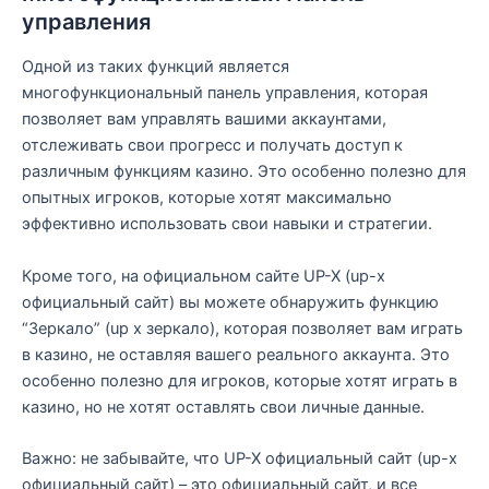
управления
Одной из таких функций является
многофункциональный панель управления, которая
позволяет вам управлять вашими аккаунтами,
отслеживать свои прогресс и получать доступ к
различным функциям казино. Это особенно полезно для
опытных игроков, которые хотят максимально
эффективно использовать свои навыки и стратегии.
Кроме того, на официальном сайте UP-X (up-x
официальный сайт) вы можете обнаружить функцию
“Зеркало” (up x зеркало), которая позволяет вам играть
в казино, не оставляя вашего реального аккаунта. Это
особенно полезно для игроков, которые хотят играть в
казино, но не хотят оставлять свои личные данные.
Важно: не забывайте, что UP-X официальный сайт (up-x
официальный сайт) – это официальный сайт, и все