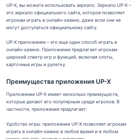
UP-X, вы можете использовать зеркало. Зеркало UP-X –
это зеркало официального сайта, которое позволяет
игрокам играть в онлайн-казино, даже если они не
могут доступаться официальному сайту.
UP-X приложение – это еще один способ играть в
онлайн-казино. Приложение предлагает игрокам
широкий спектр игр и функций, включая слоты,
карточные игры и рулетку.
Преимущества приложения UP-X
Приложение UP-X имеет несколько преимуществ,
которые делают его популярным среди игроков. В
частности, приложение предлагает:
Удобство игры: приложение UP-X позволяет игрокам
играть в онлайн-казино в любое время и в любом
месте, где есть доступ к интернету.