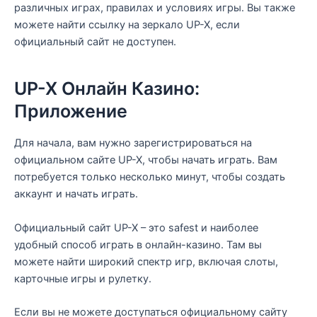
различных играх, правилах и условиях игры. Вы также
можете найти ссылку на зеркало UP-X, если
официальный сайт не доступен.
UP-X Онлайн Казино:
Приложение
Для начала, вам нужно зарегистрироваться на
официальном сайте UP-X, чтобы начать играть. Вам
потребуется только несколько минут, чтобы создать
аккаунт и начать играть.
Официальный сайт UP-X – это safest и наиболее
удобный способ играть в онлайн-казино. Там вы
можете найти широкий спектр игр, включая слоты,
карточные игры и рулетку.
Если вы не можете доступаться официальному сайту