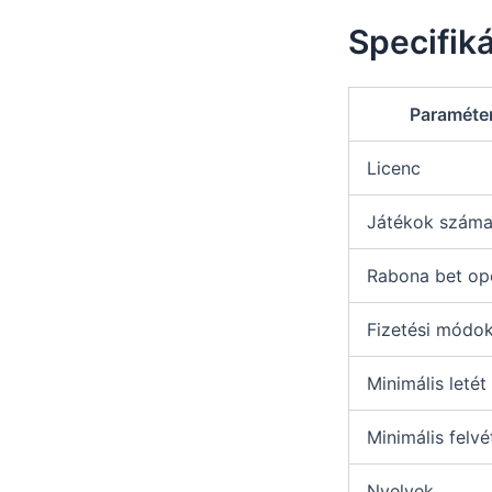
Specifik
Paraméte
Licenc
Játékok szám
Rabona bet op
Fizetési módo
Minimális letét
Minimális felvé
Nyelvek