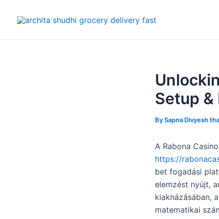
Skip
Post
to
navigation
content
Unlockin
Setup & 
By
Sapna Divyesh th
A Rabona Casino
https://rabonaca
bet fogadási pla
elemzést nyújt, a
kiaknázásában, a 
matematikai számí