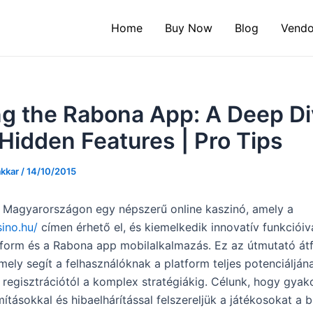
Home
Buy Now
Blog
Vendo
g the Rabona App: A Deep Di
Hidden Features | Pro Tips
akkar
/
14/10/2015
 Magyarországon egy népszerű online kaszinó, amely a
sino.hu/
címen érhető el, és kiemelkedik innovatív funkcióiv
tform és a Rabona app mobilalkalmazás. Ez az útmutató át
mely segít a felhasználóknak a platform teljes potenciálján
regisztrációtól a komplex stratégiákig. Célunk, hogy gyako
tásokkal és hibaelhárítással felszereljük a játékosokat a 