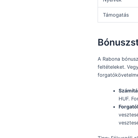
Támogatás
Bónuszst
A Rabona bónusza
feltételeket. Ve
forgatókövetelmé
Számítá
HUF. Fo
Forgató
vesztes
vesztesé