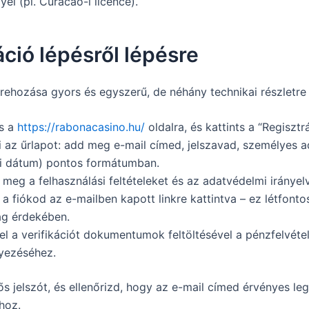
yel (pl. Curacao-i licence).
ció lépésről lépésre
trehozása gyors és egyszerű, de néhány technikai részletre 
s a
https://rabonacasino.hu/
oldalra, és kattints a “Regiszt
i az űrlapot: add meg e-mail címed, jelszavad, személyes ad
si dátum) pontos formátumban.
 meg a felhasználási feltételeket és az adatvédelmi irányel
 a fiókod az e-mailben kapott linkre kattintva – ez létfont
ág érdekében.
l a verifikációt dokumentumok feltöltésével a pénzfelvéte
yezéséhez.
ős jelszót, és ellenőrizd, hogy az e-mail címed érvényes le
hoz.