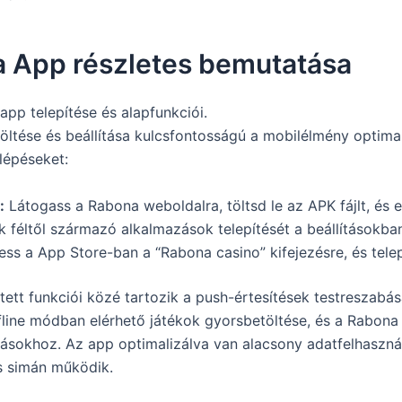
 App részletes bemutatása
pp telepítése és alapfunkciói.
öltése és beállítása kulcsfontosságú a mobilélmény optima
lépéseket:
:
Látogass a Rabona weboldalra, töltsd le az APK fájlt, és
 féltől származó alkalmazások telepítését a beállításokba
ss a App Store-ban a “Rabona casino” kifejezésre, és telep
ett funkciói közé tartozik a push-értesítések testreszabás
fline módban elérhető játékok gyorsbetöltése, és a Rabona 
dásokhoz. Az app optimalizálva van alacsony adatfelhasznál
s simán működik.