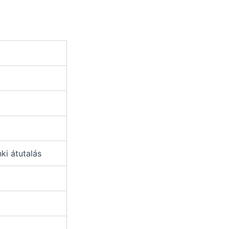
nki átutalás