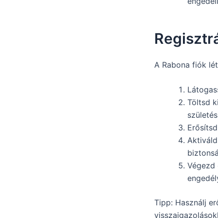
engedéll
Regisztrá
A Rabona fiók lé
Látogas
Töltsd k
születé
Erősítsd
Aktiváld
biztons
Végezd e
engedél
Tipp: Használj er
visszaigazolások