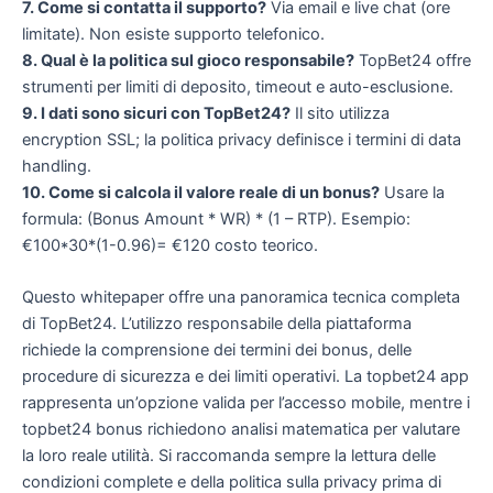
7. Come si contatta il supporto?
Via email e live chat (ore
limitate). Non esiste supporto telefonico.
8. Qual è la politica sul gioco responsabile?
TopBet24 offre
strumenti per limiti di deposito, timeout e auto-esclusione.
9. I dati sono sicuri con TopBet24?
Il sito utilizza
encryption SSL; la politica privacy definisce i termini di data
handling.
10. Come si calcola il valore reale di un bonus?
Usare la
formula: (Bonus Amount * WR) * (1 – RTP). Esempio:
€100*30*(1-0.96)= €120 costo teorico.
Questo whitepaper offre una panoramica tecnica completa
di TopBet24. L’utilizzo responsabile della piattaforma
richiede la comprensione dei termini dei bonus, delle
procedure di sicurezza e dei limiti operativi. La topbet24 app
rappresenta un’opzione valida per l’accesso mobile, mentre i
topbet24 bonus richiedono analisi matematica per valutare
la loro reale utilità. Si raccomanda sempre la lettura delle
condizioni complete e della politica sulla privacy prima di