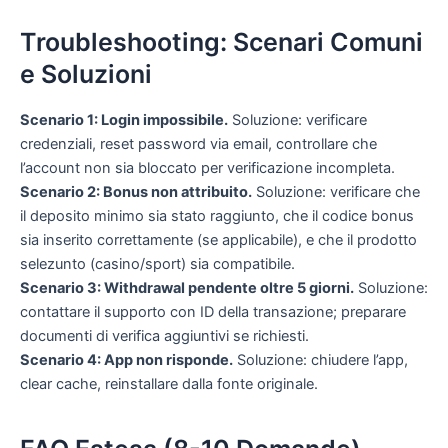
Troubleshooting: Scenari Comuni
e Soluzioni
Scenario 1: Login impossibile.
Soluzione: verificare
credenziali, reset password via email, controllare che
l’account non sia bloccato per verificazione incompleta.
Scenario 2: Bonus non attribuito.
Soluzione: verificare che
il deposito minimo sia stato raggiunto, che il codice bonus
sia inserito correttamente (se applicabile), e che il prodotto
selezunto (casino/sport) sia compatibile.
Scenario 3: Withdrawal pendente oltre 5 giorni.
Soluzione:
contattare il supporto con ID della transazione; preparare
documenti di verifica aggiuntivi se richiesti.
Scenario 4: App non risponde.
Soluzione: chiudere l’app,
clear cache, reinstallare dalla fonte originale.