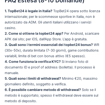
FAQ Estesa (8-10 Domande)
1. TopBet24 è legale in Italia?
TopBet24 opera sotto licenza
internazionale; per le scommesse sportive in Italia, non è
autorizzato da ADM. Gli utenti italiani utilizzano i servizi
casino.
2. Come si ottiene la topbet24 app?
Per Android, scaricare
APK dal sito; per iOS, dall’App Store. L’app è gratuita.
3. Quali sono i termini essenziali dei topbet24 bonus?
WR
(30x-50x), durata limitata (7-30 giorni), game contributions
variabili, limite di bet con bonus attivo (€5 spesso).
4. Come funziona la verifica KYC?
Si inviano foto di
documento ID e proof of address (bolletta). Il processo è
manuale.
5. Quali sono i limiti di withdrawal?
Minimo €20, massimo
giornaliero definito, soggetto a verifica.
6. È possibile cambiare metodo di withdrawal?
Solo se il
metodo è supportato; spesso il withdrawal deve essere sul
metodo di deposito.