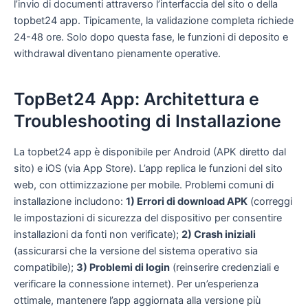
l’invio di documenti attraverso l’interfaccia del sito o della
topbet24 app. Tipicamente, la validazione completa richiede
24-48 ore. Solo dopo questa fase, le funzioni di deposito e
withdrawal diventano pienamente operative.
TopBet24 App: Architettura e
Troubleshooting di Installazione
La topbet24 app è disponibile per Android (APK diretto dal
sito) e iOS (via App Store). L’app replica le funzioni del sito
web, con ottimizzazione per mobile. Problemi comuni di
installazione includono:
1) Errori di download APK
(correggi
le impostazioni di sicurezza del dispositivo per consentire
installazioni da fonti non verificate);
2) Crash iniziali
(assicurarsi che la versione del sistema operativo sia
compatibile);
3) Problemi di login
(reinserire credenziali e
verificare la connessione internet). Per un’esperienza
ottimale, mantenere l’app aggiornata alla versione più