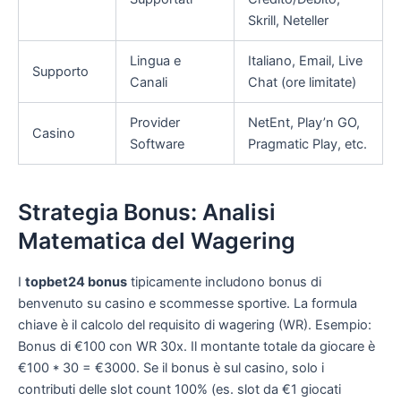
Skrill, Neteller
Lingua e
Italiano, Email, Live
Supporto
Canali
Chat (ore limitate)
Provider
NetEnt, Play’n GO,
Casino
Software
Pragmatic Play, etc.
Strategia Bonus: Analisi
Matematica del Wagering
I
topbet24 bonus
tipicamente includono bonus di
benvenuto su casino e scommesse sportive. La formula
chiave è il calcolo del requisito di wagering (WR). Esempio:
Bonus di €100 con WR 30x. Il montante totale da giocare è
€100 * 30 = €3000. Se il bonus è sul casino, solo i
contributi delle slot count 100% (es. slot da €1 giocati