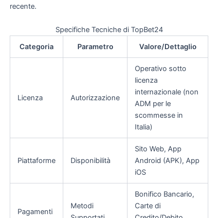
recente.
Specifiche Tecniche di TopBet24
Categoria
Parametro
Valore/Dettaglio
Operativo sotto
licenza
internazionale (non
Licenza
Autorizzazione
ADM per le
scommesse in
Italia)
Sito Web, App
Piattaforme
Disponibilità
Android (APK), App
iOS
Bonifico Bancario,
Metodi
Carte di
Pagamenti
Supportati
Credito/Debito,