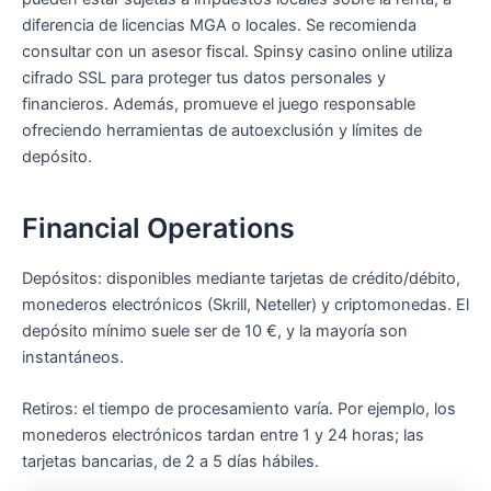
diferencia de licencias MGA o locales. Se recomienda
consultar con un asesor fiscal. Spinsy casino online utiliza
cifrado SSL para proteger tus datos personales y
financieros. Además, promueve el juego responsable
ofreciendo herramientas de autoexclusión y límites de
depósito.
Financial Operations
Depósitos: disponibles mediante tarjetas de crédito/débito,
monederos electrónicos (Skrill, Neteller) y criptomonedas. El
depósito mínimo suele ser de 10 €, y la mayoría son
instantáneos.
Retiros: el tiempo de procesamiento varía. Por ejemplo, los
monederos electrónicos tardan entre 1 y 24 horas; las
tarjetas bancarias, de 2 a 5 días hábiles.