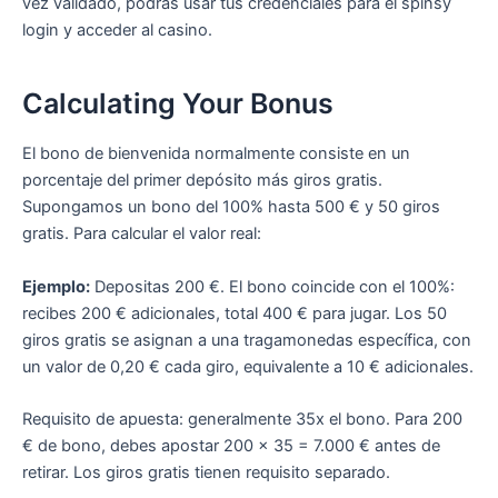
vez validado, podrás usar tus credenciales para el spinsy
login y acceder al casino.
Calculating Your Bonus
El bono de bienvenida normalmente consiste en un
porcentaje del primer depósito más giros gratis.
Supongamos un bono del 100% hasta 500 € y 50 giros
gratis. Para calcular el valor real:
Ejemplo:
Depositas 200 €. El bono coincide con el 100%:
recibes 200 € adicionales, total 400 € para jugar. Los 50
giros gratis se asignan a una tragamonedas específica, con
un valor de 0,20 € cada giro, equivalente a 10 € adicionales.
Requisito de apuesta: generalmente 35x el bono. Para 200
€ de bono, debes apostar 200 × 35 = 7.000 € antes de
retirar. Los giros gratis tienen requisito separado.