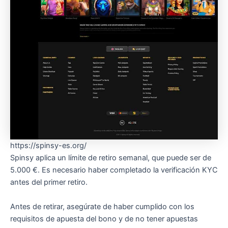
https://spinsy-es.org/
Spinsy aplica un límite de retiro semanal, que puede ser de
5.000 €. Es necesario haber completado la verificación KYC
antes del primer retiro.
Antes de retirar, asegúrate de haber cumplido con los
requisitos de apuesta del bono y de no tener apuestas