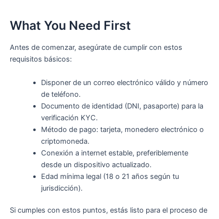
What You Need First
Antes de comenzar, asegúrate de cumplir con estos
requisitos básicos:
Disponer de un correo electrónico válido y número
de teléfono.
Documento de identidad (DNI, pasaporte) para la
verificación KYC.
Método de pago: tarjeta, monedero electrónico o
criptomoneda.
Conexión a internet estable, preferiblemente
desde un dispositivo actualizado.
Edad mínima legal (18 o 21 años según tu
jurisdicción).
Si cumples con estos puntos, estás listo para el proceso de