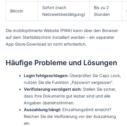
Sofort (nach
Bis zu 2
Bitcoin
Netzwerkbestätigung)
Stunden
Die mobiloptimierte Website (PWA) kann über den Browser
auf dem Startbildschirm installiert werden – ein separater
App‑Store‑Download ist nicht erforderlich.
Häufige Probleme und Lösungen
Login fehlgeschlagen:
Überprüfen Sie Caps Lock,
nutzen Sie die Funktion „Passwort vergessen“.
Verifizierung verzögert sich:
Stellen Sie sicher,
dass Ihre Dokumente gut lesbar sind und alle
Angaben übereinstimmen.
Auszahlung hängt:
Einzahlungslimit erreicht?
Reichen Sie die Verifizierung vor der Auszahlung
ein.