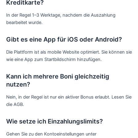
Kreditkarte?
In der Regel 1–3 Werktage, nachdem die Auszahlung
bearbeitet wurde.
Gibt es eine App für iOS oder Android?
Die Plattform ist als mobile Website optimiert. Sie können sie
wie eine App zum Startbildschirm hinzufügen.
Kann ich mehrere Boni gleichzeitig
nutzen?
Nein, in der Regel ist nur ein aktiver Bonus erlaubt. Lesen Sie
die AGB.
Wie setze ich Einzahlungslimits?
Gehen Sie zu den Kontoeinstellungen unter