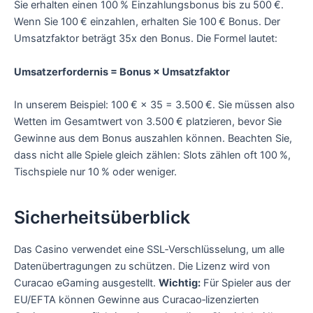
Sie erhalten einen 100 % Einzahlungsbonus bis zu 500 €.
Wenn Sie 100 € einzahlen, erhalten Sie 100 € Bonus. Der
Umsatzfaktor beträgt 35x den Bonus. Die Formel lautet:
Umsatzerfordernis = Bonus × Umsatzfaktor
In unserem Beispiel: 100 € × 35 = 3.500 €. Sie müssen also
Wetten im Gesamtwert von 3.500 € platzieren, bevor Sie
Gewinne aus dem Bonus auszahlen können. Beachten Sie,
dass nicht alle Spiele gleich zählen: Slots zählen oft 100 %,
Tischspiele nur 10 % oder weniger.
Sicherheitsüberblick
Das Casino verwendet eine SSL‑Verschlüsselung, um alle
Datenübertragungen zu schützen. Die Lizenz wird von
Curacao eGaming ausgestellt.
Wichtig:
Für Spieler aus der
EU/EFTA können Gewinne aus Curacao‑lizenzierten