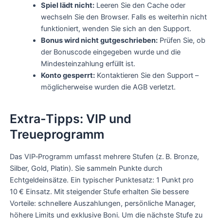
Spiel lädt nicht:
Leeren Sie den Cache oder
wechseln Sie den Browser. Falls es weiterhin nicht
funktioniert, wenden Sie sich an den Support.
Bonus wird nicht gutgeschrieben:
Prüfen Sie, ob
der Bonuscode eingegeben wurde und die
Mindesteinzahlung erfüllt ist.
Konto gesperrt:
Kontaktieren Sie den Support –
möglicherweise wurden die AGB verletzt.
Extra-Tipps: VIP und
Treueprogramm
Das VIP‑Programm umfasst mehrere Stufen (z. B. Bronze,
Silber, Gold, Platin). Sie sammeln Punkte durch
Echtgeldeinsätze. Ein typischer Punktesatz: 1 Punkt pro
10 € Einsatz. Mit steigender Stufe erhalten Sie bessere
Vorteile: schnellere Auszahlungen, persönliche Manager,
höhere Limits und exklusive Boni. Um die nächste Stufe zu