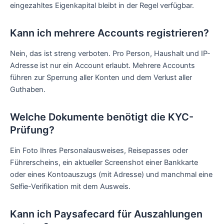
eingezahltes Eigenkapital bleibt in der Regel verfügbar.
Kann ich mehrere Accounts registrieren?
Nein, das ist streng verboten. Pro Person, Haushalt und IP-
Adresse ist nur ein Account erlaubt. Mehrere Accounts
führen zur Sperrung aller Konten und dem Verlust aller
Guthaben.
Welche Dokumente benötigt die KYC-
Prüfung?
Ein Foto Ihres Personalausweises, Reisepasses oder
Führerscheins, ein aktueller Screenshot einer Bankkarte
oder eines Kontoauszugs (mit Adresse) und manchmal eine
Selfie-Verifikation mit dem Ausweis.
Kann ich Paysafecard für Auszahlungen