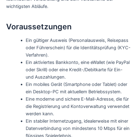
wichtigsten Abläufe.
Voraussetzungen
Ein gültiger Ausweis (Personalausweis, Reisepass
oder Führerschein) für die Identitätsprüfung (KYC-
Verfahren).
Ein aktiviertes Bankkonto, eine eWallet (wie PayPal
oder Skrill) oder eine Kredit-/Debitkarte für Ein-
und Auszahlungen.
Ein mobiles Gerät (Smartphone oder Tablet) oder
ein Desktop-PC mit aktuellem Betriebssystem.
Eine moderne und sichere E-Mail-Adresse, die für
die Registrierung und Kontoverwaltung verwendet
werden kann.
Ein stabiler Internetzugang, idealerweise mit einer
Datenverbindung von mindestens 10 Mbps für ein
flüssiges Spielerlebnis.