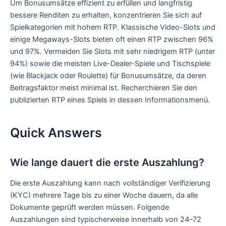
Um Bonusumsätze effizient zu erfüllen und langfristig
bessere Renditen zu erhalten, konzentrieren Sie sich auf
Spielkategorien mit hohem RTP. Klassische Video-Slots und
einige Megaways-Slots bieten oft einen RTP zwischen 96%
und 97%. Vermeiden Sie Slots mit sehr niedrigem RTP (unter
94%) sowie die meisten Live-Dealer-Spiele und Tischspiele
(wie Blackjack oder Roulette) für Bonusumsätze, da deren
Beitragsfaktor meist minimal ist. Recherchieren Sie den
publizierten RTP eines Spiels in dessen Informationsmenü.
Quick Answers
Wie lange dauert die erste Auszahlung?
Die erste Auszahlung kann nach vollständiger Verifizierung
(KYC) mehrere Tage bis zu einer Woche dauern, da alle
Dokumente geprüft werden müssen. Folgende
Auszahlungen sind typischerweise innerhalb von 24–72