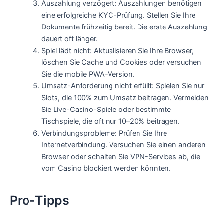
Auszahlung verzögert: Auszahlungen benötigen
eine erfolgreiche KYC-Prüfung. Stellen Sie Ihre
Dokumente frühzeitig bereit. Die erste Auszahlung
dauert oft länger.
Spiel lädt nicht: Aktualisieren Sie Ihre Browser,
löschen Sie Cache und Cookies oder versuchen
Sie die mobile PWA-Version.
Umsatz-Anforderung nicht erfüllt: Spielen Sie nur
Slots, die 100% zum Umsatz beitragen. Vermeiden
Sie Live-Casino-Spiele oder bestimmte
Tischspiele, die oft nur 10–20% beitragen.
Verbindungsprobleme: Prüfen Sie Ihre
Internetverbindung. Versuchen Sie einen anderen
Browser oder schalten Sie VPN-Services ab, die
vom Casino blockiert werden könnten.
Pro-Tipps