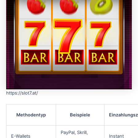
https://slot7.at/
Methodentyp
Beispiele
Einzahlungsz
PayPal, Skrill,
E-Wallets
Instant