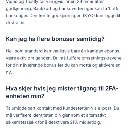
Vipps og Trustly tar vanligvis innen 24 timer etter
godkjenning. Bankkort og bankoverføringer kan ta 1 til 5
bankdager. Den første godkjenningen (KYC) kan legge til
ekstra tid.
Kan jeg ha flere bonuser samtidig?
Nei, som standard kan vanligvis bare én kampanjebonus
være aktiv om gangen. Du må fullføre omsetningskravene
for din nåværende bonus før du kan motta og aktivere en
ny.
Hva skjer hvis jeg mister tilgang til 2FA-
enheten min?
Ta umiddelbart kontakt med kundestøtten via e-post. Du
må verifisere identiteten din gjennom et alternativt
sikkerhetssjekk for å deaktivere 2FA midlertidig.