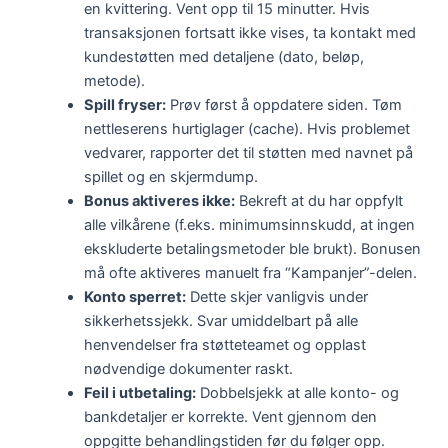
en kvittering. Vent opp til 15 minutter. Hvis
transaksjonen fortsatt ikke vises, ta kontakt med
kundestøtten med detaljene (dato, beløp,
metode).
Spill fryser:
Prøv først å oppdatere siden. Tøm
nettleserens hurtiglager (cache). Hvis problemet
vedvarer, rapporter det til støtten med navnet på
spillet og en skjermdump.
Bonus aktiveres ikke:
Bekreft at du har oppfylt
alle vilkårene (f.eks. minimumsinnskudd, at ingen
ekskluderte betalingsmetoder ble brukt). Bonusen
må ofte aktiveres manuelt fra “Kampanjer”-delen.
Konto sperret:
Dette skjer vanligvis under
sikkerhetssjekk. Svar umiddelbart på alle
henvendelser fra støtteteamet og opplast
nødvendige dokumenter raskt.
Feil i utbetaling:
Dobbelsjekk at alle konto- og
bankdetaljer er korrekte. Vent gjennom den
oppgitte behandlingstiden før du følger opp.