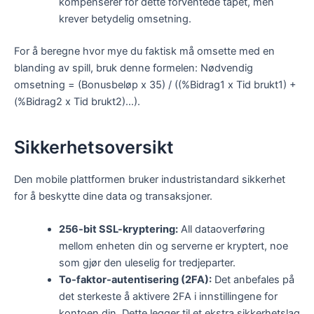
kompenserer for dette forventede tapet, men
krever betydelig omsetning.
For å beregne hvor mye du faktisk må omsette med en
blanding av spill, bruk denne formelen: Nødvendig
omsetning = (Bonusbeløp x 35) / ((%Bidrag1 x Tid brukt1) +
(%Bidrag2 x Tid brukt2)…).
Sikkerhetsoversikt
Den mobile plattformen bruker industristandard sikkerhet
for å beskytte dine data og transaksjoner.
256-bit SSL-kryptering:
All dataoverføring
mellom enheten din og serverne er kryptert, noe
som gjør den uleselig for tredjeparter.
To-faktor-autentisering (2FA):
Det anbefales på
det sterkeste å aktivere 2FA i innstillingene for
kontoen din. Dette legger til et ekstra sikkerhetslag