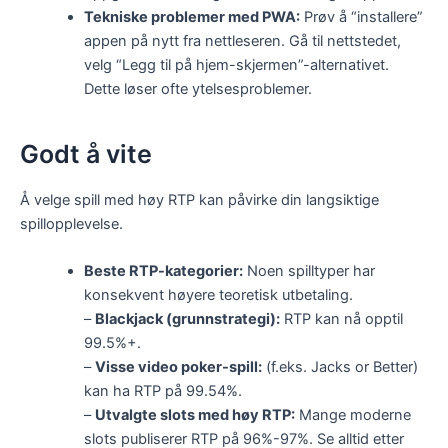
Tekniske problemer med PWA:
Prøv å “installere”
appen på nytt fra nettleseren. Gå til nettstedet,
velg “Legg til på hjem-skjermen”-alternativet.
Dette løser ofte ytelsesproblemer.
Godt å vite
Å velge spill med høy RTP kan påvirke din langsiktige
spillopplevelse.
Beste RTP-kategorier:
Noen spilltyper har
konsekvent høyere teoretisk utbetaling.
–
Blackjack (grunnstrategi):
RTP kan nå opptil
99.5%+.
–
Visse video poker-spill:
(f.eks. Jacks or Better)
kan ha RTP på 99.54%.
–
Utvalgte slots med høy RTP:
Mange moderne
slots publiserer RTP på 96%-97%. Se alltid etter