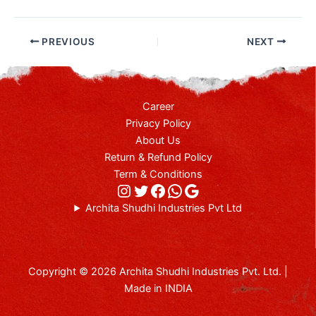
PREVIOUS
NEXT
Career
Privacy Policy
About Us
Return & Refund Policy
Term & Conditions
Archita Shudhi Industries Pvt Ltd
Copyright © 2026 Archita Shudhi Industries Pvt. Ltd. |
Made in INDIA