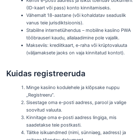
Kehtiv e-posti aadress ja isikut tõendav dokument
(ID-kaart või pass) konto kinnitamiseks.
Vähemalt 18-aastane (või kohaldatav seaduslik
vanus teie jurisdiktsioonis).
Stabiilne internetiühendus – mobiilne kasiino PWA
tööbrauseri kaudu, allalaadimine pole vajalik.
Makseviis: krediitkaart, e-raha või krüptovaluuta
(väljamaksete jaoks on vaja kinnitatud kontot).
Kuidas registreeruda
Minge kasiino kodulehele ja klõpsake nuppu
„Registreeru”.
Sisestage oma e-posti aadress, parool ja valige
soovitud valuuta.
Kinnitage oma e-posti aadress lingiga, mis
saadetakse teie postkasti.
Täitke isikuandmed (nimi, sünniaeg, aadress) ja