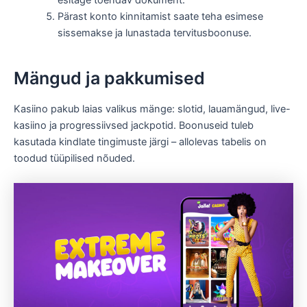
esitage tõendav dokument.
Pärast konto kinnitamist saate teha esimese
sissemakse ja lunastada tervitusboonuse.
Mängud ja pakkumised
Kasiino pakub laias valikus mänge: slotid, lauamängud, live-
kasiino ja progressiivsed jackpotid. Boonuseid tuleb
kasutada kindlate tingimuste järgi – allolevas tabelis on
toodud tüüpilised nõuded.