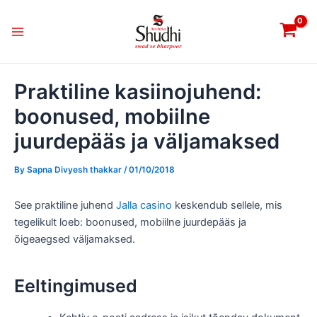
Skip
Post
Main
to
navigation
Menu
content
Praktiline kasiinojuhend:
boonused, mobiilne
juurdepääs ja väljamaksed
By
Sapna Divyesh thakkar
/
01/10/2018
See praktiline juhend
Jalla casino
keskendub sellele, mis
tegelikult loeb: boonused, mobiilne juurdepääs ja
õigeaegsed väljamaksed.
Eeltingimused