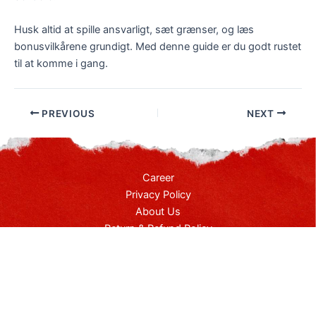
Husk altid at spille ansvarligt, sæt grænser, og læs
bonusvilkårene grundigt. Med denne guide er du godt rustet
til at komme i gang.
PREVIOUS
NEXT
Career
Privacy Policy
About Us
Return & Refund Policy
Term & Conditions
Archita Shudhi Industries Pvt Ltd