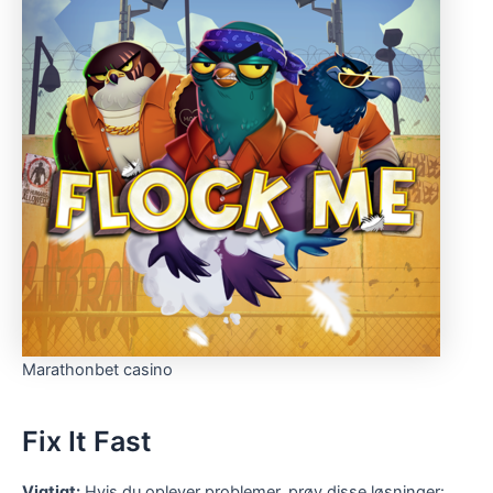
Marathonbet casino
Fix It Fast
Vigtigt:
Hvis du oplever problemer, prøv disse løsninger: