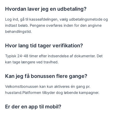
Hvordan laver jeg en udbetaling?
Log ind, gå til kasseafdelingen, vælg udbetalingsmetode og
indtast beløb. Pengene overføres inden for den angivne
behandlingstid.
Hvor lang tid tager verifikation?
Typisk 24-48 timer efter indsendelse af dokumenter. Det
kan tage længere ved travlhed.
Kan jeg få bonussen flere gange?
Velkomstbonussen kan kun aktiveres én gang pr.
husstand.Platformen tilbyder dog løbende kampagner.
Er der en app til mobil?