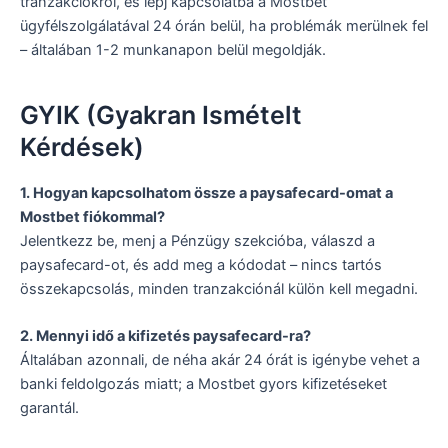
tranzakciókról, és lépj kapcsolatba a Mostbet
ügyfélszolgálatával 24 órán belül, ha problémák merülnek fel
– általában 1-2 munkanapon belül megoldják.
GYIK (Gyakran Ismételt
Kérdések)
1. Hogyan kapcsolhatom össze a paysafecard-omat a
Mostbet fiókommal?
Jelentkezz be, menj a Pénzügy szekcióba, válaszd a
paysafecard-ot, és add meg a kódodat – nincs tartós
összekapcsolás, minden tranzakciónál külön kell megadni.
2. Mennyi idő a kifizetés paysafecard-ra?
Általában azonnali, de néha akár 24 órát is igénybe vehet a
banki feldolgozás miatt; a Mostbet gyors kifizetéseket
garantál.