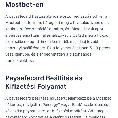
Mostbet-en
A paysafecard használatához először regisztrálnod kell a
Mostbet platformon. Látogasd meg a hivatalos weboldalt,
kattints a „Regisztráció” gombra, és töltsd ki az űrlapot
érvényes email címmel és jelszóval. Erősítsd meg a fiókod
az emailben kapott linken keresztül, majd lépj tovább a
pénzügyi beállításokra. Ez a folyamat általában 5-10 percet
vesz igénybe, és elengedhetetlen a biztonságos
tranzakciókhoz.
Paysafecard Beállítás és
Kifizetési Folyamat
A paysafecard beállítása egyszerű: jelentkezz be a Mostbet
fiókodba, navigálj a „Pénzügy” vagy „Bank” szekcióba, és
válaszd a paysafecard-ot befizetési módként. Add meg a
paysafecard kódodat és a kívánt összeget – a minimális