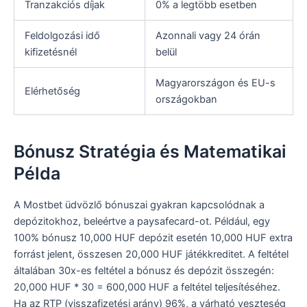
Tranzakciós díjak
0% a legtöbb esetben
Feldolgozási idő
Azonnali vagy 24 órán
kifizetésnél
belül
Magyarországon és EU-s
Elérhetőség
országokban
Bónusz Stratégia és Matematikai
Példa
A Mostbet üdvözlő bónuszai gyakran kapcsolódnak a
depózitokhoz, beleértve a paysafecard-ot. Például, egy
100% bónusz 10,000 HUF depózit esetén 10,000 HUF extra
forrást jelent, összesen 20,000 HUF játékkreditet. A feltétel
általában 30x-es feltétel a bónusz és depózit összegén:
20,000 HUF * 30 = 600,000 HUF a feltétel teljesítéséhez.
Ha az RTP (visszafizetési arány) 96%, a várható veszteség