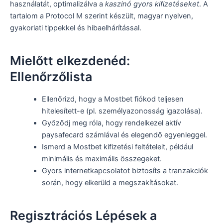
használatát, optimalizálva a
kaszinó gyors kifizetéseket
. A
tartalom a Protocol M szerint készült, magyar nyelven,
gyakorlati tippekkel és hibaelhárítással.
Mielőtt elkezdenéd:
Ellenőrzőlista
Ellenőrizd, hogy a Mostbet fiókod teljesen
hitelesített-e (pl. személyazonosság igazolása).
Győződj meg róla, hogy rendelkezel aktív
paysafecard számlával és elegendő egyenleggel.
Ismerd a Mostbet kifizetési feltételeit, például
minimális és maximális összegeket.
Gyors internetkapcsolatot biztosíts a tranzakciók
során, hogy elkerüld a megszakításokat.
Regisztrációs Lépések a