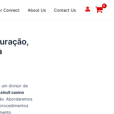
r Connect
About Us
Contact Us
uração,
a
 um divisor de
Lebull casino
ção. Abordaremos
 procedimentos
imento