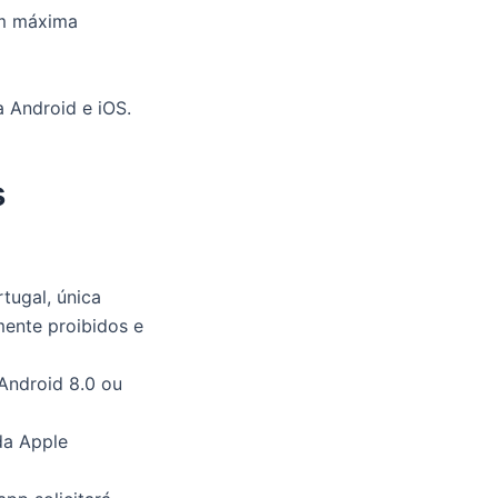
 máxima
a Android e iOS.
s
tugal, única
mente proibidos e
 Android 8.0 ou
da Apple