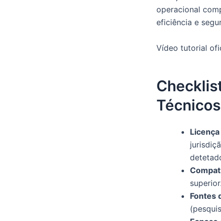
operacional comp
eficiência e segu
Vídeo tutorial of
Checklis
Técnicos
Licença 
jurisdiç
detetad
Compati
superior
Fontes d
(pesquis