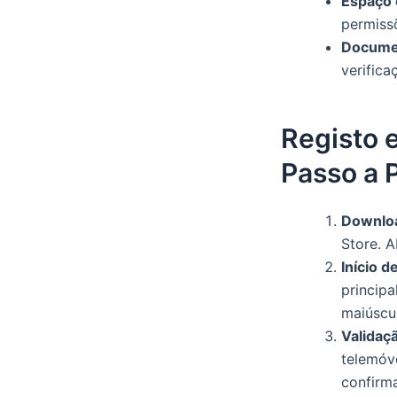
Espaço 
permiss
Docume
verifica
Registo 
Passo a 
Downlo
Store. 
Início d
principa
maiúscul
Validaç
telemóv
confirm