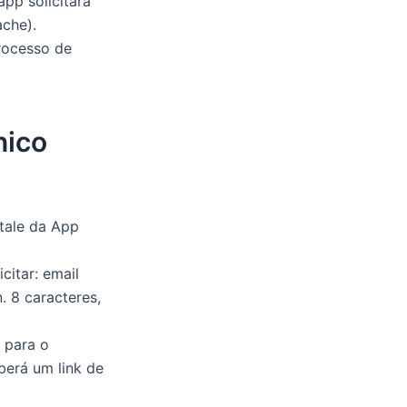
p solicitará
ache).
rocesso de
nico
stale da App
citar: email
. 8 caracteres,
 para o
berá um link de