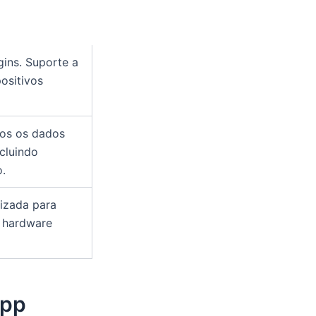
gins. Suporte a
ositivos
dos os dados
ncluindo
o.
mizada para
m hardware
App