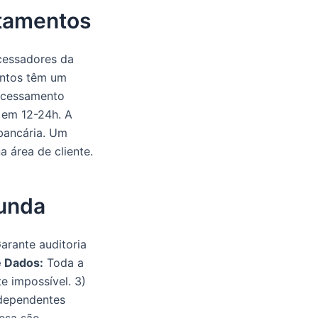
ntamentos
cessadores da
entos têm um
rocessamento
 em 12-24h. A
 bancária. Um
a área de cliente.
funda
arante auditoria
e Dados:
Toda a
e impossível. 3)
ndependentes
mesa são