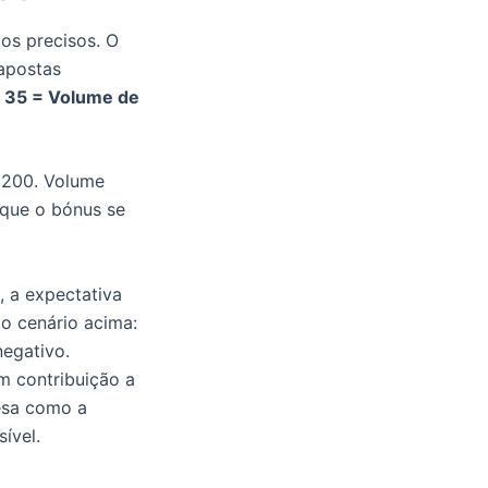
os precisos. O
apostas
x 35 = Volume de
€200. Volume
 que o bónus se
, a expectativa
o cenário acima:
negativo.
m contribuição a
esa como a
ível.