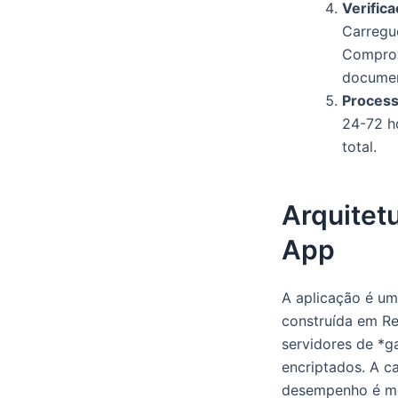
Verific
Carregue
Comprov
document
Proces
24-72 h
total.
Arquitetu
App
A aplicação é um 
construída em Re
servidores de *g
encriptados. A c
desempenho é mo