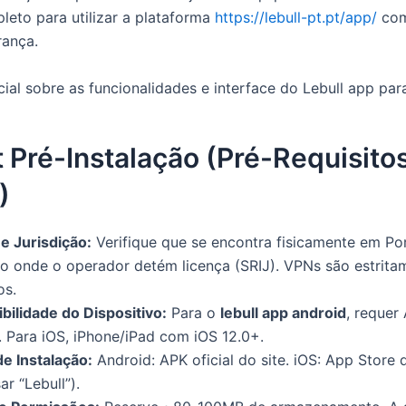
leto para utilizar a plataforma
https://lebull-pt.pt/app/
com
rança.
icial sobre as funcionalidades e interface do Lebull app par
t Pré-Instalação (Pré-Requisito
)
e Jurisdição:
Verifique que se encontra fisicamente em Por
ão onde o operador detém licença (SRIJ). VPNs são estrita
os.
bilidade do Dispositivo:
Para o
lebull app android
, requer
. Para iOS, iPhone/iPad com iOS 12.0+.
e Instalação:
Android: APK oficial do site. iOS: App Store 
ar “Lebull”).