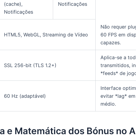
(cache),
Notificações
Notificações
Não requer plu
HTML5, WebGL, Streaming de Vídeo
60 FPS em disp
capazes.
Aplica-se a to
SSL 256-bit (TLS 1.2+)
transmitidos, i
*feeds* de jog
Interface opti
60 Hz (adaptável)
evitar *lag* e
médio.
ia e Matemática dos Bónus no 