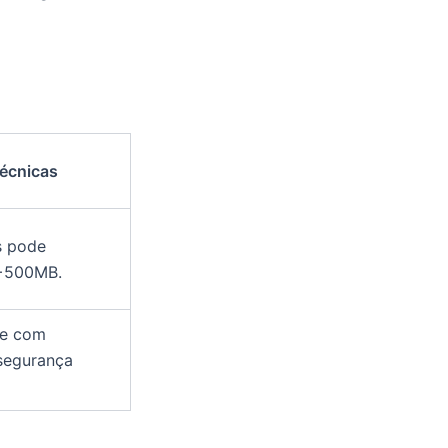
écnicas
s pode
 +500MB.
de com
 segurança