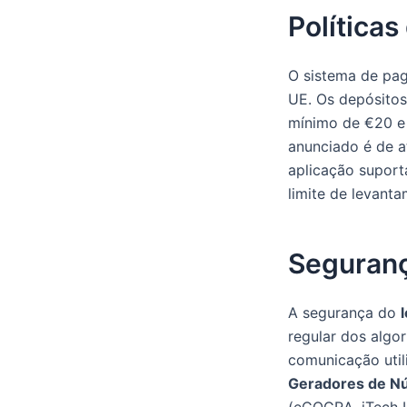
Política
O sistema de p
UE. Os depósitos
mínimo de €20 e 
anunciado é de a
aplicação suport
limite de levanta
Seguranç
A segurança do
regular dos algor
comunicação util
Geradores de Nú
(eCOGRA, iTech L