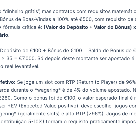
 “dinheiro grátis”, mas contratos com requisitos matemátic
Bónus de Boas-Vindas a 100% até €500, com requisito de 
 fórmula crítica é:
(Valor do Depósito + Valor do Bónus) 
ário
.
Depósito de €100 + Bónus de €100 = Saldo de Bónus de 
 x 35 = €7.000. Só depois deste montante ser apostado é
 real levantável.
fetivo:
Se joga um slot com RTP (Return to Player) de 96%
erda durante o *wagering* é de 4% do volume apostado. N
280. Como o bónus foi de €100, o valor esperado final é 
ser +EV (Expected Value positivo), deve escolher jogos co
ering* (geralmente slots) e alto RTP (>96%). Jogos de m
contribuição 5-10%) tornam o requisito praticamente imposs