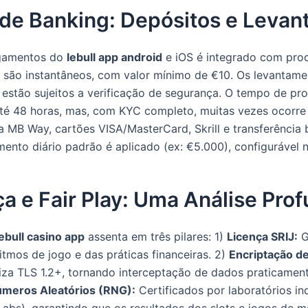
s de Banking: Depósitos e Leva
agamentos do
lebull app android
e iOS é integrado com pro
 são instantâneos, com valor mínimo de €10. Os levantam
estão sujeitos a verificação de segurança. O tempo de p
té 48 horas, mas, com KYC completo, muitas vezes ocorre
a MB Way, cartões VISA/MasterCard, Skrill e transferência
mento diário padrão é aplicado (ex: €5.000), configurável n
a e Fair Play: Uma Análise Pro
lebull casino app
assenta em três pilares: 1)
Licença SRIJ:
G
itmos de jogo e das práticas financeiras. 2)
Encriptação d
iza TLS 1.2+, tornando interceptação de dados praticament
meros Aleatórios (RNG):
Certificados por laboratórios i
abs), garantindo que os resultados dos slots e jogos de 