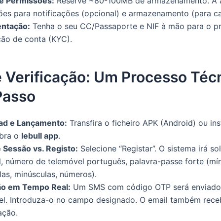
e Permissões:
Reserve ~80-100MB de armazenamento. A ap
ões para notificações (opcional) e armazenamento (para c
ntação:
Tenha o seu CC/Passaporte e NIF à mão para o p
ção de conta (KYC).
e Verificação: Um Processo Téc
Passo
ad e Lançamento:
Transfira o ficheiro APK (Android) ou in
Abra o
lebull app
.
e Sessão vs. Registo:
Selecione “Registar”. O sistema irá soli
l, número de telemóvel português, palavra-passe forte (mín
as, minúsculas, números).
ão em Tempo Real:
Um SMS com código OTP será enviado
el. Introduza-o no campo designado. O email também rece
ação.