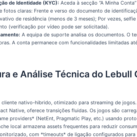
ação de Identidade (KYC):
Aceda à secção “A Minha Conta” >
 fotos claras: Frente e verso do documento de identificaç
ativo de residência (menos de 3 meses); Por vezes, selfi
o (verificação por vídeo pode ser solicitada).
samento:
A equipa de suporte analisa os documentos. O t
oras. A conta permanece com funcionalidades limitadas at
ra e Análise Técnica do Lebull
cliente nativo-hibrido, otimizado para streaming de jogos. 
act Native, oferece transições fluidas. Os jogos são carre
ame providers* (NetEnt, Pragmatic Play, etc.) usando pro
ache local armazena assets frequentes para reduzir consu
nitorizado, com *timeouts* de ligação configurados para