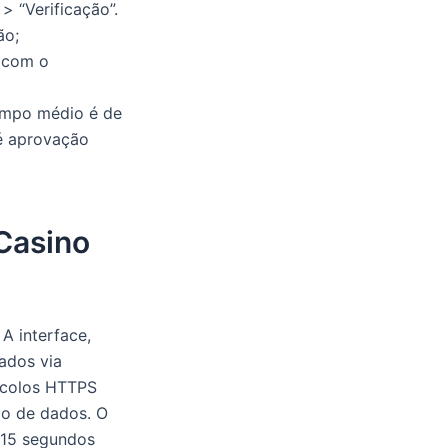
 “Verificação”.
ão;
e com o
empo médio é de
é aprovação
 Casino
A interface,
gados via
tocolos HTTPS
mo de dados. O
 15 segundos