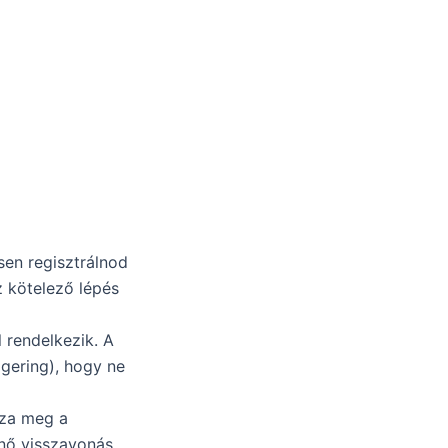
sen regisztrálnod
Ez kötelező lépés
 rendelkezik. A
agering), hogy ne
zza meg a
énő visszavonás