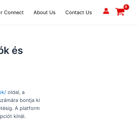
r Connect
About Us
Contact Us
ók és
ok/
oldal, a
számára bontja ki
etésig. A platform
ciót kínál.