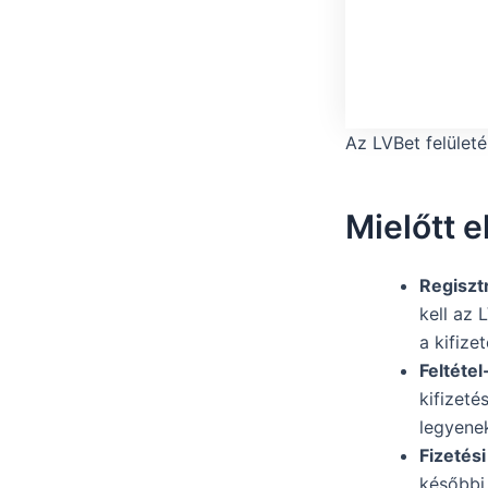
Az LVBet felületé
Mielőtt 
Regisztr
kell az 
a kifize
Feltétel
kifizeté
legyene
Fizetési
későbbi 