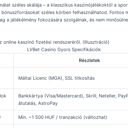
ínálat széles skálája – a klasszikus kaszinójátékoktól a spo
 a bónuszforrásokat széles körben felhasználhatod. Fontos 
ag a játékélmény fokozására szolgálnak, és nem minősülne
online kaszinó fizetési rendszeréről. (Illusztráció)
LVBet Casino Gyors Specifikációk
Részletek
Máltai Licenc (MGA), SSL titkosítás
dok
Bankkártya (Visa/Mastercard), Skrill, Neteller, PayP
átutalás, AstroPay
r
Min. ~1 500 HUF / tranzakció (változhat)