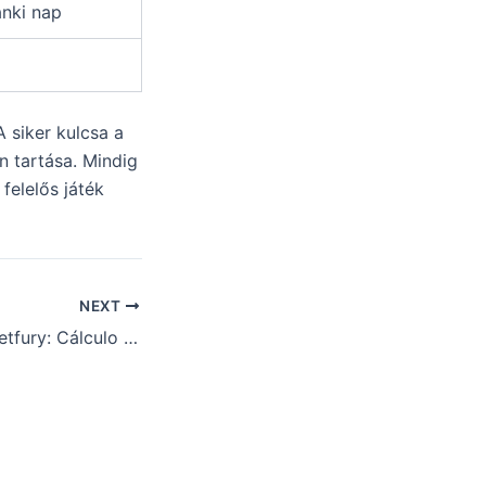
anki nap
A siker kulcsa a
en tartása. Mindig
felelős játék
NEXT
Guía técnica de Betfury: Cálculo de apuestas, códigos promocionales y soluciones