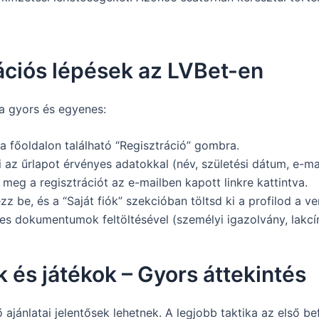
ációs lépések az LVBet-en
sa gyors és egyenes:
 a főoldalon található “Regisztráció” gombra.
i az űrlapot érvényes adatokkal (név, születési dátum, e-ma
 meg a regisztrációt az e-mailben kapott linkre kattintva.
zz be, és a “Saját fiók” szekcióban töltsd ki a profilod a ve
es dokumentumok feltöltésével (személyi igazolvány, lakcí
 és játékok – Gyors áttekintés
ajánlatai jelentősek lehetnek. A legjobb taktika az első bef