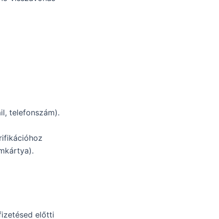
il, telefonszám).
rifikációhoz
mkártya).
izetésed előtti