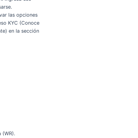
sarse.
var las opciones
oceso KYC (Conoce
te) en la sección
a (WR).