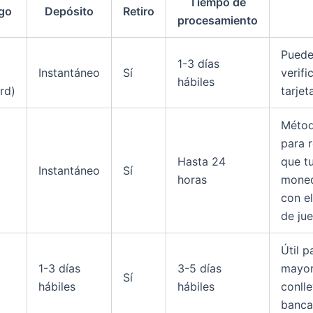
Tiempo de
go
Depósito
Retiro
procesamiento
Puede
1-3 días
Instantáneo
Sí
verifi
hábiles
rd)
tarjet
Métod
para r
Hasta 24
que t
Instantáneo
Sí
horas
moned
con e
de ju
Útil p
1-3 días
3-5 días
mayor
Sí
hábiles
hábiles
conll
banca