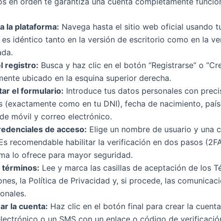
os en orden te garantiza una cuenta completamente funciona
a la plataforma:
Navega hasta el sitio web oficial usando t
es idéntico tanto en la versión de escritorio como en la ve
ada.
el registro:
Busca y haz clic en el botón “Registrarse” o “Cre
mente ubicado en la esquina superior derecha.
ar el formulario:
Introduce tus datos personales con preci
s (exactamente como en tu DNI), fecha de nacimiento, país
e móvil y correo electrónico.
redenciales de acceso:
Elige un nombre de usuario y una 
Es recomendable habilitar la verificación en dos pasos (2FA)
rma lo ofrece para mayor seguridad.
 términos:
Lee y marca las casillas de aceptación de los T
nes, la Política de Privacidad y, si procede, las comunicac
onales.
ar la cuenta:
Haz clic en el botón final para crear la cuenta
lectrónico o un SMS con un enlace o código de verificació