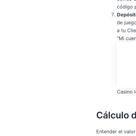
código p
Depósito
de jueg
a tu Cli
“Mi cuen
Casino 
Cálculo 
Entender el valor