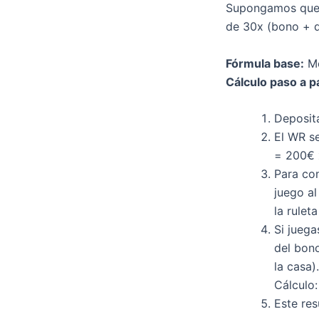
Supongamos que r
de 30x (bono + d
Fórmula base:
Mo
Cálculo paso a p
Deposit
El WR se
= 200€ 
Para con
juego al
la rulet
Si jueg
del bon
la casa)
Cálculo
Este res