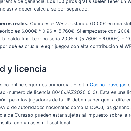
arantía de ganancia. Los 100 giros gratis suelen tener un W
ncias) y deben calcularse por separado.
eros reales:
Cumples el WR apostando 6.000€ en una slot
teórico es 6.000€ * 0.96 = 5.760€. Si empezaste con 200€
 tu saldo final teórico sería 200€ + (5.760€ – 6.000€) = 
 por qué es crucial elegir juegos con alta contribución al WR
 y licencia
ino online seguro es primordial. El sitio
Casino leovegas
o
zao (número de licencia 8048/JAZ2020-013). Esta es una li
ún, pero los jugadores de la UE deben saber que, a diferen
MGA o de autoridades nacionales como la DGOJ, las gananci
cia de Curazao pueden estar sujetas al impuesto sobre la r
nsulta con un asesor fiscal local.