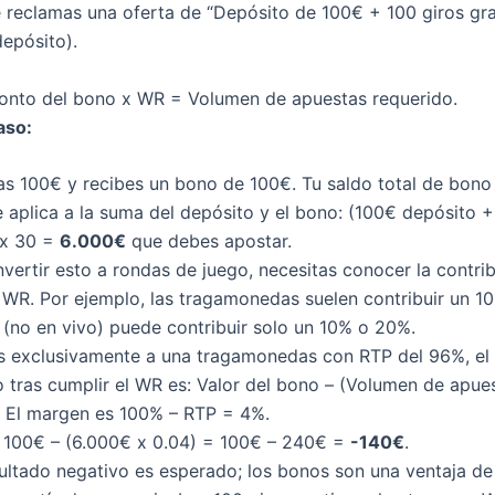
eclamas una oferta de “Depósito de 100€ + 100 giros gra
epósito).
nto del bono x WR = Volumen de apuestas requerido.
aso:
as 100€ y recibes un bono de 100€. Tu saldo total de bono
 aplica a la suma del depósito y el bono: (100€ depósito 
x 30 =
6.000€
que debes apostar.
vertir esto a rondas de juego, necesitas conocer la contri
 WR. Por ejemplo, las tragamonedas suelen contribuir un 1
a (no en vivo) puede contribuir solo un 10% o 20%.
as exclusivamente a una tragamonedas con RTP del 96%, el
o tras cumplir el WR es: Valor del bono – (Volumen de apu
. El margen es 100% – RTP = 4%.
: 100€ – (6.000€ x 0.04) = 100€ – 240€ =
-140€
.
ultado negativo es esperado; los bonos son una ventaja de