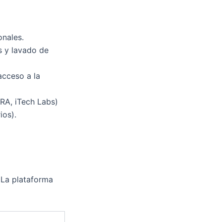
onales.
s y lavado de
acceso a la
RA, iTech Labs)
ios).
 La plataforma