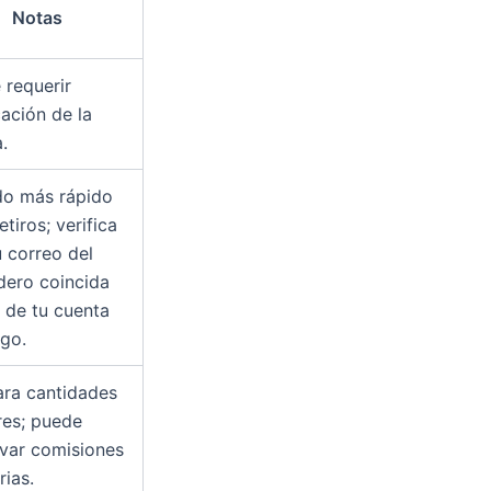
Notas
 requerir
cación de la
a.
o más rápido
etiros; verifica
u correo del
ero coincida
l de tu cuenta
ego.
ara cantidades
es; puede
evar comisiones
rias.