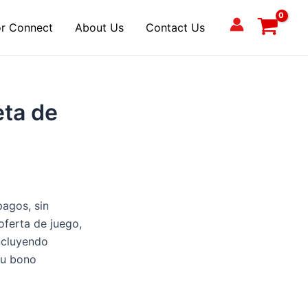
r Connect
About Us
Contact Us
eta de
pagos, sin
oferta de juego,
incluyendo
tu bono