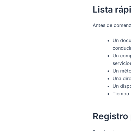
Lista ráp
Antes de comenza
Un docum
conducir
Un comp
servicio
Un métod
Una dire
Un dispo
Tiempo p
Registro