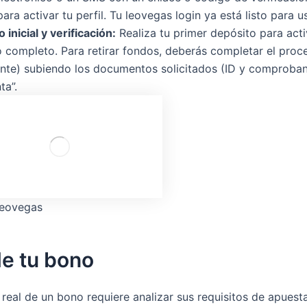
ara activar tu perfil. Tu leovegas login ya está listo para u
 inicial y verificación:
Realiza tu primer depósito para acti
o completo. Para retirar fondos, deberás completar el pr
ente) subiendo los documentos solicitados (ID y comproban
ta”.
leovegas
de tu bono
 real de un bono requiere analizar sus requisitos de apuest