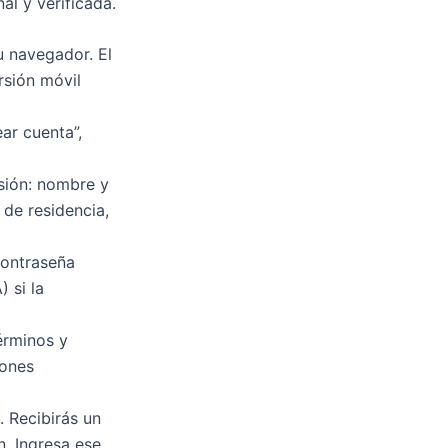
l y verificada.
u navegador. El
rsión móvil
ar cuenta”,
sión: nombre y
 de residencia,
contraseña
 si la
érminos y
iones
. Recibirás un
n. Ingresa ese