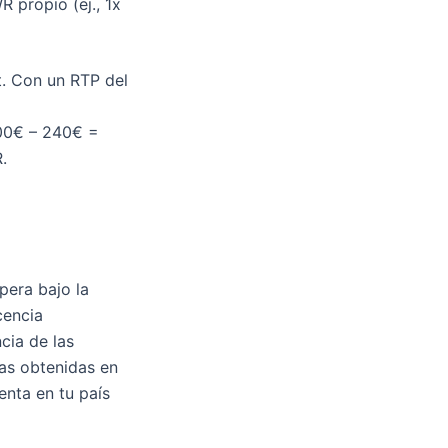
R propio (ej., 1x
. Con un RTP del
200€ – 240€ =
.
pera bajo la
cencia
cia de las
as obtenidas en
enta en tu país