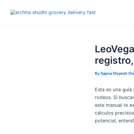
Skip
Post
to
navigation
content
LeoVegas
registro
By
Sapna Divyesh th
Esta es una guía 
rodeos. Si buscas
este manual te ex
cálculos precisos
potencial, entend