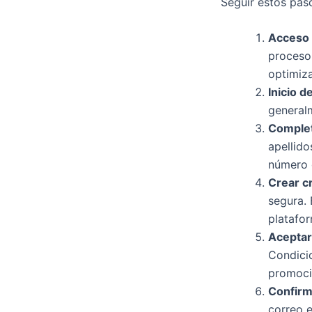
Seguir estos pas
Acceso 
proceso 
optimiz
Inicio d
general
Complet
apellido
número d
Crear c
segura. 
platafo
Aceptar
Condicio
promoci
Confirm
correo e