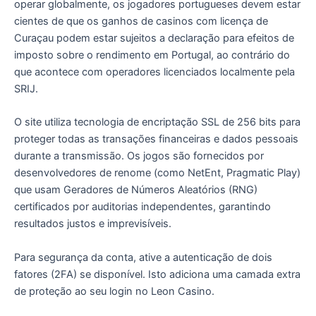
operar globalmente, os jogadores portugueses devem estar
cientes de que os ganhos de casinos com licença de
Curaçau podem estar sujeitos a declaração para efeitos de
imposto sobre o rendimento em Portugal, ao contrário do
que acontece com operadores licenciados localmente pela
SRIJ.
O site utiliza tecnologia de encriptação SSL de 256 bits para
proteger todas as transações financeiras e dados pessoais
durante a transmissão. Os jogos são fornecidos por
desenvolvedores de renome (como NetEnt, Pragmatic Play)
que usam Geradores de Números Aleatórios (RNG)
certificados por auditorias independentes, garantindo
resultados justos e imprevisíveis.
Para segurança da conta, ative a autenticação de dois
fatores (2FA) se disponível. Isto adiciona uma camada extra
de proteção ao seu login no Leon Casino.