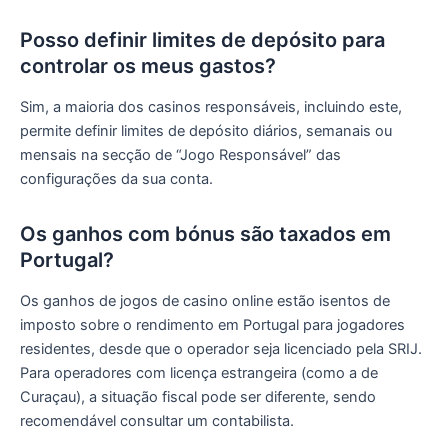
Posso definir limites de depósito para
controlar os meus gastos?
Sim, a maioria dos casinos responsáveis, incluindo este,
permite definir limites de depósito diários, semanais ou
mensais na secção de “Jogo Responsável” das
configurações da sua conta.
Os ganhos com bónus são taxados em
Portugal?
Os ganhos de jogos de casino online estão isentos de
imposto sobre o rendimento em Portugal para jogadores
residentes, desde que o operador seja licenciado pela SRIJ.
Para operadores com licença estrangeira (como a de
Curaçau), a situação fiscal pode ser diferente, sendo
recomendável consultar um contabilista.