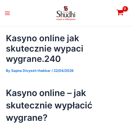
Skip
Post
Main
to
navigation
Menu
content
Kasyno online jak
skutecznie wypaci
wygrane.240
By
Sapna Divyesh thakkar
/
22/04/2026
Kasyno online – jak
skutecznie wypłacić
wygrane?