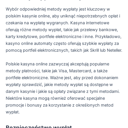
Wybór odpowiedniej metody wypłaty jest kluczowy w
polskim kasynie online, aby uniknąć niepotrzebnych opłat i
czekania na wypłatę wygranych. Kasyna internetowe
oferują różne metody wypłat, takie jak przelewy bankowe,
karty kredytowe, portfele elektroniczne i inne. Przykładowo,
kasyno online automaty często oferują szybkie wypłaty za
pomocą portfeli elektronicznych, takich jak Skrill lub Neteller.
Polskie kasyna online zazwyczaj akceptują popularne
metody płatności, takie jak Visa, Mastercard, a także
portfele elektroniczne. Ważne jest, aby przed dokonaniem
wypłaty sprawdzić, jakie metody wypłat są dostępne w
danym kasynie i jakie są opłaty związane z tymi metodami.
Niektóre kasyna mogą również oferować specjalne
promocje i bonusy za korzystanie z określonych metod
wypłat.
Bezpieczeństwo wypłat