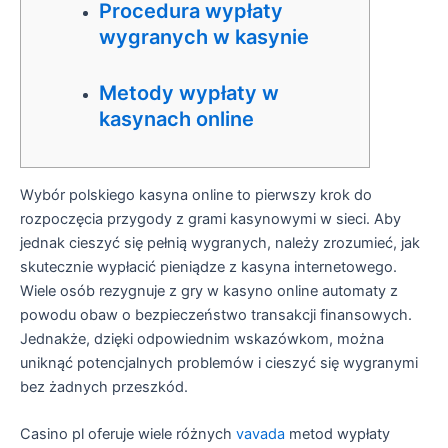
Procedura wypłaty
wygranych w kasynie
Metody wypłaty w
kasynach online
Wybór polskiego kasyna online to pierwszy krok do
rozpoczęcia przygody z grami kasynowymi w sieci. Aby
jednak cieszyć się pełnią wygranych, należy zrozumieć, jak
skutecznie wypłacić pieniądze z kasyna internetowego.
Wiele osób rezygnuje z gry w kasyno online automaty z
powodu obaw o bezpieczeństwo transakcji finansowych.
Jednakże, dzięki odpowiednim wskazówkom, można
uniknąć potencjalnych problemów i cieszyć się wygranymi
bez żadnych przeszkód.
Casino pl oferuje wiele różnych
vavada
metod wypłaty