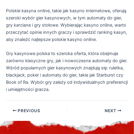
Polskie kasyna online, takie jak kasyno internetowe, oferują
szeroki wybór gier kasynowych, w tym automaty do gier,
gry karciane i gry stołowe. Wybierając kasyno online, warto
przeczytać opinie innych graczy i sprawdzić ranking kasyn,
aby znaleźć najlepsze polskie kasyno online.
Gry kasynowe polska to szeroka oferta, która obejmuje
zarówno klasyczne gry, jak i nowoczesne automaty do gier.
Wśród popularnych gier kasynowych znajdują się: ruletka,
blackjack, poker i automaty do gier, takie jak Starburst czy
Book of Ra. Wybór gry zależy od indywidualnych preferencji
i umiejętności gracza.
PREVIOUS
NEXT