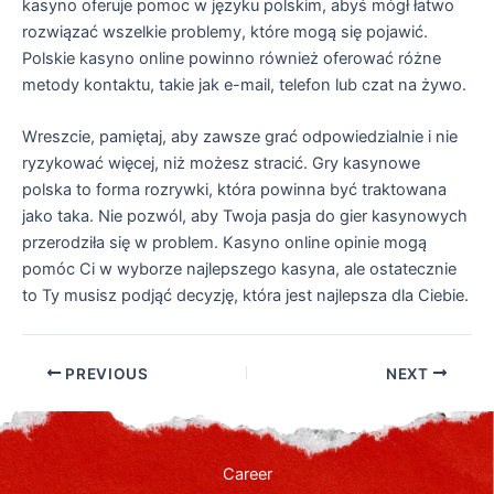
kasyno oferuje pomoc w języku polskim, abyś mógł łatwo
rozwiązać wszelkie problemy, które mogą się pojawić.
Polskie kasyno online powinno również oferować różne
metody kontaktu, takie jak e-mail, telefon lub czat na żywo.
Wreszcie, pamiętaj, aby zawsze grać odpowiedzialnie i nie
ryzykować więcej, niż możesz stracić. Gry kasynowe
polska to forma rozrywki, która powinna być traktowana
jako taka. Nie pozwól, aby Twoja pasja do gier kasynowych
przerodziła się w problem. Kasyno online opinie mogą
pomóc Ci w wyborze najlepszego kasyna, ale ostatecznie
to Ty musisz podjąć decyzję, która jest najlepsza dla Ciebie.
PREVIOUS
NEXT
Career