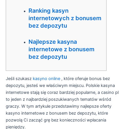
Ranking kasyn
internetowych z bonusem
bez depozytu
Najlepsze kasyna
internetowe z bonusem
bez depozytu
Jeśli szukasz
kasyno online
, które oferuje bonus bez
depozytu, jesteś we właściwym miejscu. Polskie kasyna
internetowe stają się coraz bardziej popularne, a casino pl
to jeden z najbardziej poszukiwanych tematów wśród
graczy. W tym artykule przedstawimy najlepsze oferty
kasyno internetowe z bonusem bez depozytu, które
pozwolą Ci zacząć grę bez konieczności wpłacania
pieniędzy.