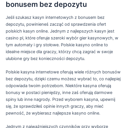
bonusem bez depozytu
Jeśli szukasz kasyn internetowych z bonusem bez
depozytu, powinieneś zacząć od sprawdzenia ofert
polskich kasyn online. Jednym z najlepszych kasyn jest
casino pl, które oferuje szeroki wybór gier kasynowych, w
tym automaty i gry stołowe. Polskie kasyno online to
idealne miejsce dla graczy, którzy chcą zagrać w swoje
ulubione gry bez konieczności depozytu.
Polskie kasyna internetowe oferują wiele różnych bonusów
bez depozytu, dzięki czemu możesz wybrać to, co najlepiej
odpowiada twoim potrzebom. Niektóre kasyna oferują
bonusy w postaci pieniędzy, inne zaś oferują darmowe
spiny lub inne nagrody. Przed wyborem kasyna, upewnij
się, że sprawdziłeś opinie innych graczy, aby mieć
pewność, że wybierasz najlepsze kasyno online.
Jednym z najważniejszych czynników przy wyborze