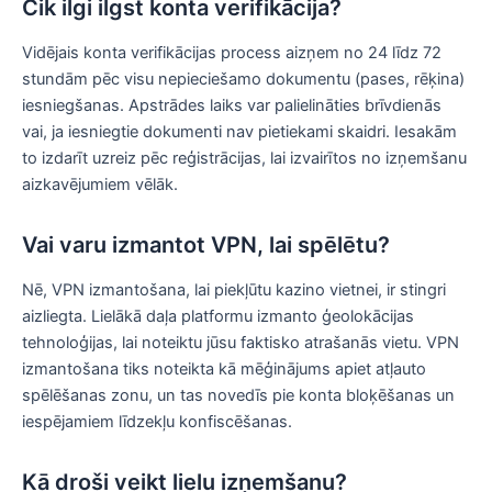
Cik ilgi ilgst konta verifikācija?
Vidējais konta verifikācijas process aizņem no 24 līdz 72
stundām pēc visu nepieciešamo dokumentu (pases, rēķina)
iesniegšanas. Apstrādes laiks var palielināties brīvdienās
vai, ja iesniegtie dokumenti nav pietiekami skaidri. Iesakām
to izdarīt uzreiz pēc reģistrācijas, lai izvairītos no izņemšanu
aizkavējumiem vēlāk.
Vai varu izmantot VPN, lai spēlētu?
Nē, VPN izmantošana, lai piekļūtu kazino vietnei, ir stingri
aizliegta. Lielākā daļa platformu izmanto ģeolokācijas
tehnoloģijas, lai noteiktu jūsu faktisko atrašanās vietu. VPN
izmantošana tiks noteikta kā mēģinājums apiet atļauto
spēlēšanas zonu, un tas novedīs pie konta bloķēšanas un
iespējamiem līdzekļu konfiscēšanas.
Kā droši veikt lielu izņemšanu?