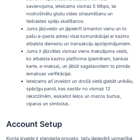
savienojuma, ieteicams vismaz 5 Mbps, lai
nodrošinātu gludu video straumēšanu un
tiešraides spēļu skatīšanos.
Jums jāizveido un jāpiekrīt izmantot vienu un to
pašu e-pasta adresi visai komunikācijai ar kazino
atbalsta dienestu un transakciju apstiprinājumiem.
Jums ir jāizvēlas vismaz viens maksājuma veids,
ko atbalsta kazino platforma (piemēram, bankas
karte, e-maksa), un jābūt sagatavotiem to pirmās
iemaksas verifikācijai.
Ieteicams arī izveidot un drošā vietā glabāt unikālu,
spēcīgu paroli, kas sastāv no vismaz 12
rakstzīmēm, ieskaitot lielos un mazos burtus,
ciparus un simbolus.
Account Setup
Konta izveide ir standarta process, taču jāpievērš uzmanība