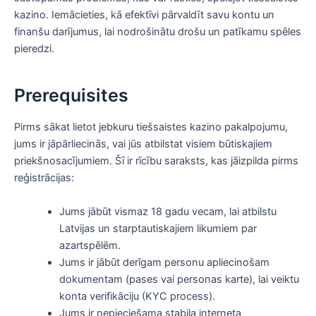
kazino. Iemācieties, kā efektīvi pārvaldīt savu kontu un
finanšu darījumus, lai nodrošinātu drošu un patīkamu spēles
pieredzi.
Prerequisites
Pirms sākat lietot jebkuru tiešsaistes kazino pakalpojumu,
jums ir jāpārliecinās, vai jūs atbilstat visiem būtiskajiem
priekšnosacījumiem. Šī ir rīcību saraksts, kas jāizpilda pirms
reģistrācijas:
Jums jābūt vismaz 18 gadu vecam, lai atbilstu
Latvijas un starptautiskajiem likumiem par
azartspēlēm.
Jums ir jābūt derīgam personu apliecinošam
dokumentam (pases vai personas karte), lai veiktu
konta verifikāciju (KYC process).
Jums ir nepieciešama stabila interneta