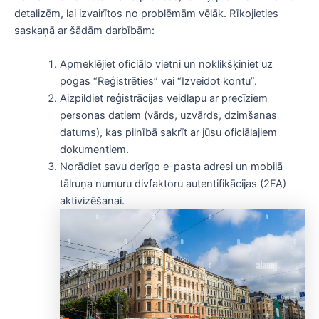
detalizēm, lai izvairītos no problēmām vēlāk. Rīkojieties
saskaņā ar šādām darbībām:
Apmeklējiet oficiālo vietni un noklikšķiniet uz
pogas “Reģistrēties” vai “Izveidot kontu”.
Aizpildiet reģistrācijas veidlapu ar precīziem
personas datiem (vārds, uzvārds, dzimšanas
datums), kas pilnībā sakrīt ar jūsu oficiālajiem
dokumentiem.
Norādiet savu derīgo e-pasta adresi un mobilā
tālruņa numuru divfaktoru autentifikācijas (2FA)
aktivizēšanai.