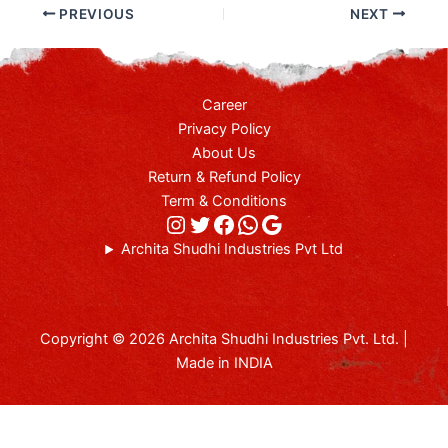
PREVIOUS
NEXT
Career
Privacy Policy
About Us
Return & Refund Policy
Term & Conditions
Archita Shudhi Industries Pvt Ltd
Copyright © 2026 Archita Shudhi Industries Pvt. Ltd. |
Made in INDIA