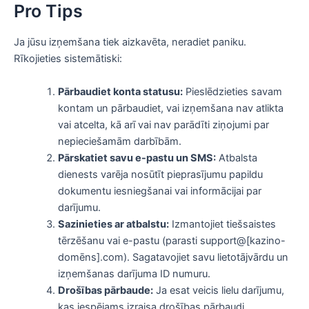
Pro Tips
Ja jūsu izņemšana tiek aizkavēta, neradiet paniku.
Rīkojieties sistemātiski:
Pārbaudiet konta statusu:
Pieslēdzieties savam
kontam un pārbaudiet, vai izņemšana nav atlikta
vai atcelta, kā arī vai nav parādīti ziņojumi par
nepieciešamām darbībām.
Pārskatiet savu e-pastu un SMS:
Atbalsta
dienests varēja nosūtīt pieprasījumu papildu
dokumentu iesniegšanai vai informācijai par
darījumu.
Sazinieties ar atbalstu:
Izmantojiet tiešsaistes
tērzēšanu vai e-pastu (parasti support@[kazino-
domēns].com). Sagatavojiet savu lietotājvārdu un
izņemšanas darījuma ID numuru.
Drošības pārbaude:
Ja esat veicis lielu darījumu,
kas iespējams izraisa drošības pārbaudi,