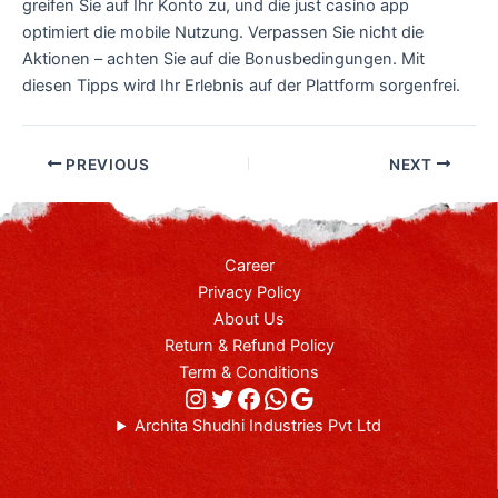
greifen Sie auf Ihr Konto zu, und die just casino app
optimiert die mobile Nutzung. Verpassen Sie nicht die
Aktionen – achten Sie auf die Bonusbedingungen. Mit
diesen Tipps wird Ihr Erlebnis auf der Plattform sorgenfrei.
PREVIOUS
NEXT
Career
Privacy Policy
About Us
Return & Refund Policy
Term & Conditions
Archita Shudhi Industries Pvt Ltd