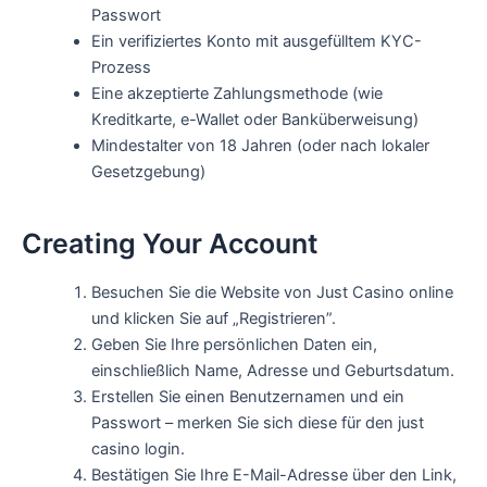
Passwort
Ein verifiziertes Konto mit ausgefülltem KYC-
Prozess
Eine akzeptierte Zahlungsmethode (wie
Kreditkarte, e-Wallet oder Banküberweisung)
Mindestalter von 18 Jahren (oder nach lokaler
Gesetzgebung)
Creating Your Account
Besuchen Sie die Website von Just Casino online
und klicken Sie auf „Registrieren”.
Geben Sie Ihre persönlichen Daten ein,
einschließlich Name, Adresse und Geburtsdatum.
Erstellen Sie einen Benutzernamen und ein
Passwort – merken Sie sich diese für den just
casino login.
Bestätigen Sie Ihre E-Mail-Adresse über den Link,