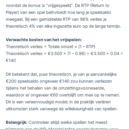
voordat de bonus is “vrijgespeeld”. De RTP (Return to
Player) van een spel beïnvloedt hoe lang je speelsaldo
meegaat. Bij een gemiddelde RTP van 96% verlies je
theoretisch 4% van elke ingezette euro op de lange termijn.
Verwachte kosten van het vrijspelen:
Theoretisch verlies = Totale omzet × (1 – RTP)
Theoretisch verlies = €3.500 × (1 – 0.96) = €3.500 × 0.04 =
€140
Dit betekent dat, puur theoretisch, je van je aanvankelijke
€200 speelsaldo ongeveer €140 zou kunnen verliezen
tijdens het behalen van de omzettingsvoorwaarde,
waardoor er ongeveer €60 overblijft om mee op te nemen.
Dit is een vereenvoudigd model; in de praktijk variëren
uitkomsten sterk vanwege de willekeurigheid van spellen.
Belangrijk:
Controleer altijd welke spellen het meest