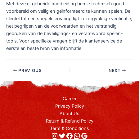
Met deze uitgebreide handleiding ben je technisch goed
voorbereid om veilig en geïnformeerd te kunnen spelen. De
sleutel tot een soepele ervaring ligt in zorgvuldige verificatie,
het begrijpen van de voorwaarden en het verstandig
gebruiken van de beveiligings- en verantwoord spelen-
tools. Voor specifieke vragen blijft de klantenservice de
eerste en beste bron van informatie.
PREVIOUS
NEXT
Career
Privacy Policy
About Us
Return & Refund Policy
Term & Conditions