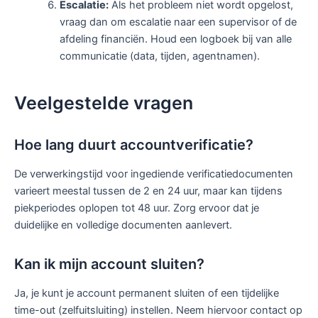
Escalatie:
Als het probleem niet wordt opgelost,
vraag dan om escalatie naar een supervisor of de
afdeling financiën. Houd een logboek bij van alle
communicatie (data, tijden, agentnamen).
Veelgestelde vragen
Hoe lang duurt accountverificatie?
De verwerkingstijd voor ingediende verificatiedocumenten
varieert meestal tussen de 2 en 24 uur, maar kan tijdens
piekperiodes oplopen tot 48 uur. Zorg ervoor dat je
duidelijke en volledige documenten aanlevert.
Kan ik mijn account sluiten?
Ja, je kunt je account permanent sluiten of een tijdelijke
time-out (zelfuitsluiting) instellen. Neem hiervoor contact op