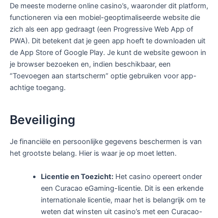
De meeste moderne online casino’s, waaronder dit platform,
functioneren via een mobiel-geoptimaliseerde website die
zich als een app gedraagt (een Progressive Web App of
PWA). Dit betekent dat je geen app hoeft te downloaden uit
de App Store of Google Play. Je kunt de website gewoon in
je browser bezoeken en, indien beschikbaar, een
“Toevoegen aan startscherm” optie gebruiken voor app-
achtige toegang.
Beveiliging
Je financiële en persoonlijke gegevens beschermen is van
het grootste belang. Hier is waar je op moet letten.
Licentie en Toezicht:
Het casino opereert onder
een Curacao eGaming-licentie. Dit is een erkende
internationale licentie, maar het is belangrijk om te
weten dat winsten uit casino’s met een Curacao-