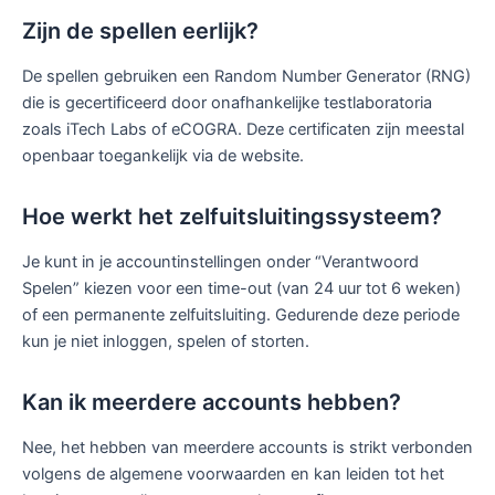
Zijn de spellen eerlijk?
De spellen gebruiken een Random Number Generator (RNG)
die is gecertificeerd door onafhankelijke testlaboratoria
zoals iTech Labs of eCOGRA. Deze certificaten zijn meestal
openbaar toegankelijk via de website.
Hoe werkt het zelfuitsluitingssysteem?
Je kunt in je accountinstellingen onder “Verantwoord
Spelen” kiezen voor een time-out (van 24 uur tot 6 weken)
of een permanente zelfuitsluiting. Gedurende deze periode
kun je niet inloggen, spelen of storten.
Kan ik meerdere accounts hebben?
Nee, het hebben van meerdere accounts is strikt verbonden
volgens de algemene voorwaarden en kan leiden tot het