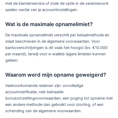
met de klantenservice of zoek de optie in de verantwoord
spelen-sectie van je accountinstellingen.
Wat is de maximale opnamelimiet?
De maximale opnamelimiet verschilt per betaalmethode en
staat beschreven in de algemene voorwaarden. Voor
bankoverschrijvingen is dit vaak het hoogst (bv. €10.000
per maand), terwijl voor e-wallets lagere limieten kunnen
gelden.
Waarom werd mijn opname geweigerd?
Veelvoorkomende redenen zijn: onvolledige
accountverificatie, niet-behaalde
bonusomzettingsvoorwaarden, een poging tot opname met
een andere methode dan gebruikt voor storting, of een
schending van de algemene voorwaarden.