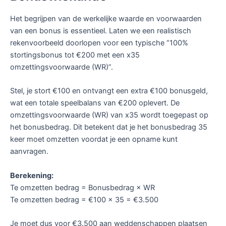
Het begrijpen van de werkelijke waarde en voorwaarden
van een bonus is essentieel. Laten we een realistisch
rekenvoorbeeld doorlopen voor een typische “100%
stortingsbonus tot €200 met een x35
omzettingsvoorwaarde (WR)”.
Stel, je stort €100 en ontvangt een extra €100 bonusgeld,
wat een totale speelbalans van €200 oplevert. De
omzettingsvoorwaarde (WR) van x35 wordt toegepast op
het bonusbedrag. Dit betekent dat je het bonusbedrag 35
keer moet omzetten voordat je een opname kunt
aanvragen.
Berekening:
Te omzetten bedrag = Bonusbedrag × WR
Te omzetten bedrag = €100 × 35 = €3.500
Je moet dus voor €3.500 aan weddenschappen plaatsen