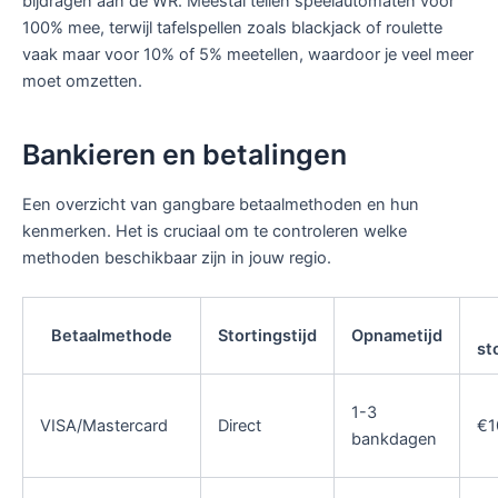
bijdragen aan de WR. Meestal tellen speelautomaten voor
100% mee, terwijl tafelspellen zoals blackjack of roulette
vaak maar voor 10% of 5% meetellen, waardoor je veel meer
moet omzetten.
Bankieren en betalingen
Een overzicht van gangbare betaalmethoden en hun
kenmerken. Het is cruciaal om te controleren welke
methoden beschikbaar zijn in jouw regio.
Betaalmethode
Stortingstijd
Opnametijd
st
1-3
VISA/Mastercard
Direct
€1
bankdagen