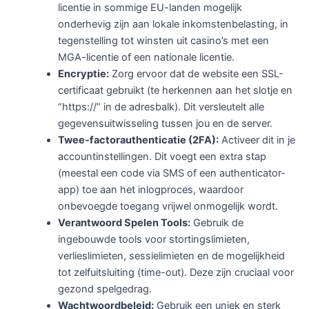
licentie in sommige EU-landen mogelijk
onderhevig zijn aan lokale inkomstenbelasting, in
tegenstelling tot winsten uit casino’s met een
MGA-licentie of een nationale licentie.
Encryptie:
Zorg ervoor dat de website een SSL-
certificaat gebruikt (te herkennen aan het slotje en
“https://” in de adresbalk). Dit versleutelt alle
gegevensuitwisseling tussen jou en de server.
Twee-factorauthenticatie (2FA):
Activeer dit in je
accountinstellingen. Dit voegt een extra stap
(meestal een code via SMS of een authenticator-
app) toe aan het inlogproces, waardoor
onbevoegde toegang vrijwel onmogelijk wordt.
Verantwoord Spelen Tools:
Gebruik de
ingebouwde tools voor stortingslimieten,
verlieslimieten, sessielimieten en de mogelijkheid
tot zelfuitsluiting (time-out). Deze zijn cruciaal voor
gezond spelgedrag.
Wachtwoordbeleid:
Gebruik een uniek en sterk