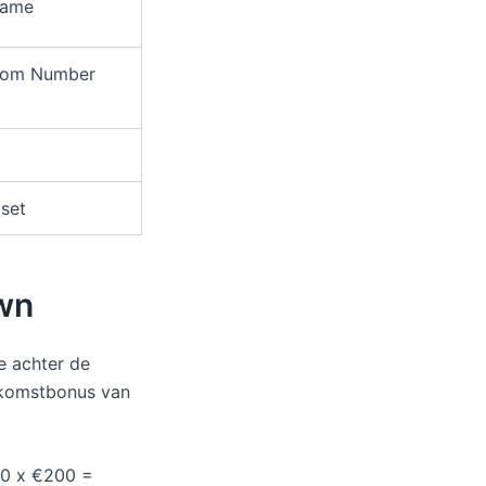
game
ndom Number
 set
wn
e achter de
elkomstbonus van
 30 x €200 =