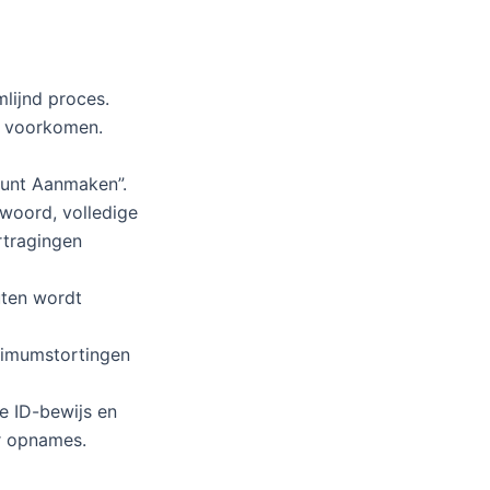
lijnd proces.
e voorkomen.
count Aanmaken”.
twoord, volledige
rtragingen
uten wordt
inimumstortingen
e ID-bewijs en
or opnames.