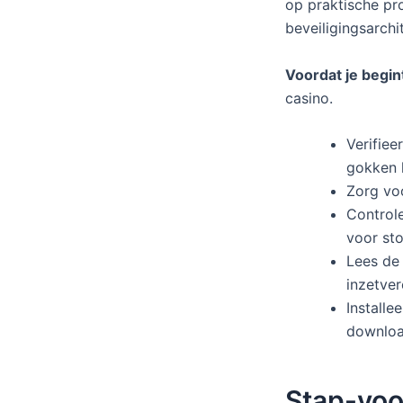
op praktische pr
beveiligingsarch
Voordat je begin
casino.
Verifiee
gokken l
Zorg voo
Control
voor st
Lees de
inzetver
Installe
downloa
Stap-voo