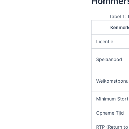
Hommerso
Tabel 1:
Kenmer
Licentie
Spelaanbod
Welkomstbonu
Minimum Stort
Opname Tijd
RTP (Return to