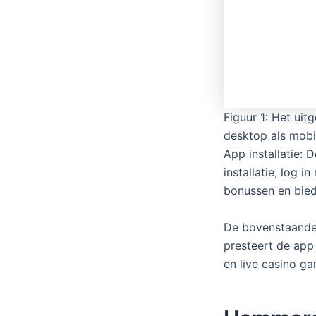
Figuur 1: Het u
desktop als mobi
App installatie: 
installatie, log
bonussen en biedt
De bovenstaande 
presteert de app
en live casino g