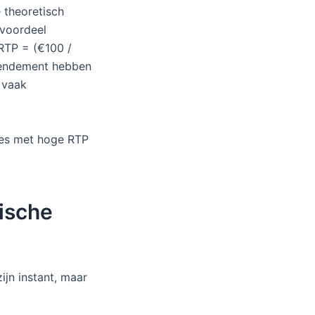
 theoretisch
voordeel
 RTP = (€100 /
 rendement hebben
 vaak
mes met hoge RTP
ische
jn instant, maar