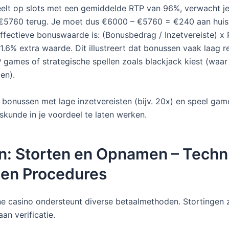
eelt op slots met een gemiddelde RTP van 96%, verwacht je
€5760 terug. Je moet dus €6000 – €5760 = €240 aan huis
ffectieve bonuswaarde is: (Bonusbedrag / Inzetvereiste) x
1.6% extra waarde. Dit illustreert dat bonussen vaak laag
P games of strategische spellen zoals blackjack kiest (waar
en).
bonussen met lage inzetvereisten (bijv. 20x) en speel ga
kunde in je voordeel te laten werken.
n: Storten en Opnamen – Techn
 en Procedures
 casino ondersteunt diverse betaalmethoden. Stortingen zi
n verificatie.