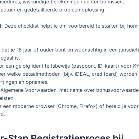
ocedures, wiskundige berekeningen achter bonussen,
itectuur en gedetailleerde probleemoplossing.
t:
Deze checklist helpt je om voorbereid te starten bij hom
r dat je 18 jaar of ouder bent en woonachtig in een jurisdict
egaal is.
r een geldig identiteitsbewijs (paspoort, ID-kaart) voor KY
eer welke betaalmethoden (bijv. iDEAL, creditcard) worden
ortingen en opnames.
 Algemene Voorwaarden, met name over bonusvoorwaarde
eisten.
er een moderne browser (Chrome, Firefox) of bereid je voo
d.
r-Stap Registratieproces bij