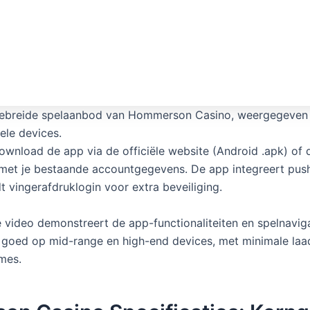
itgebreide spelaanbod van Hommerson Casino, weergegeven
ele devices.
Download de app via de officiële website (Android .apk) of
 in met je bestaande accountgegevens. De app integreert pu
 vingerafdruklogin voor extra beveiliging.
video demonstreert de app-functionaliteiten en spelnaviga
 goed op mid-range en high-end devices, met minimale laad
ames.