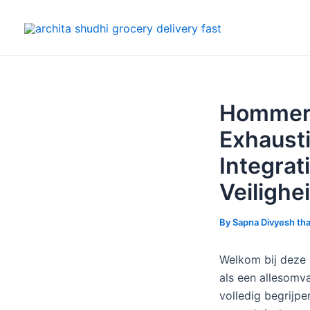
Skip
Post
to
navigation
content
Hommers
Exhaust
Integrat
Veilighe
By
Sapna Divyesh th
Welkom bij deze 
als een allesomv
volledig begrijp