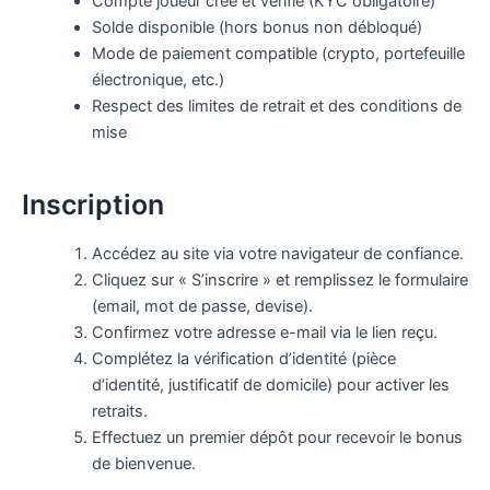
Compte joueur créé et vérifié (KYC obligatoire)
Solde disponible (hors bonus non débloqué)
Mode de paiement compatible (crypto, portefeuille
électronique, etc.)
Respect des limites de retrait et des conditions de
mise
Inscription
Accédez au site via votre navigateur de confiance.
Cliquez sur « S’inscrire » et remplissez le formulaire
(email, mot de passe, devise).
Confirmez votre adresse e-mail via le lien reçu.
Complétez la vérification d’identité (pièce
d’identité, justificatif de domicile) pour activer les
retraits.
Effectuez un premier dépôt pour recevoir le bonus
de bienvenue.