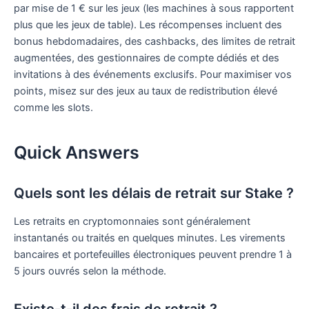
par mise de 1 € sur les jeux (les machines à sous rapportent
plus que les jeux de table). Les récompenses incluent des
bonus hebdomadaires, des cashbacks, des limites de retrait
augmentées, des gestionnaires de compte dédiés et des
invitations à des événements exclusifs. Pour maximiser vos
points, misez sur des jeux au taux de redistribution élevé
comme les slots.
Quick Answers
Quels sont les délais de retrait sur Stake ?
Les retraits en cryptomonnaies sont généralement
instantanés ou traités en quelques minutes. Les virements
bancaires et portefeuilles électroniques peuvent prendre 1 à
5 jours ouvrés selon la méthode.