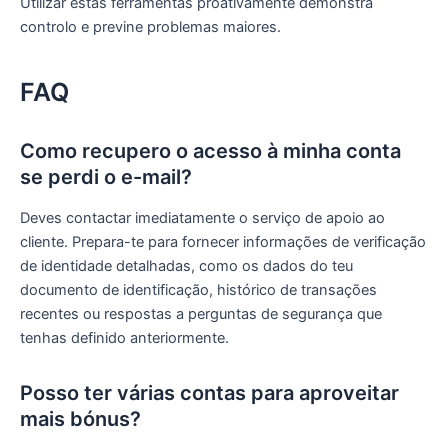
Utilizar estas ferramentas proativamente demonstra
controlo e previne problemas maiores.
FAQ
Como recupero o acesso à minha conta
se perdi o e-mail?
Deves contactar imediatamente o serviço de apoio ao
cliente. Prepara-te para fornecer informações de verificação
de identidade detalhadas, como os dados do teu
documento de identificação, histórico de transações
recentes ou respostas a perguntas de segurança que
tenhas definido anteriormente.
Posso ter várias contas para aproveitar
mais bónus?