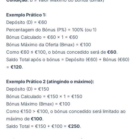
Condição:
B ≤ Valor Máximo do Bónus (Bmax)
Exemplo Prático 1:
Depósito (D) = €60
Percentagem do Bónus (P%) = 100% (ou 1)
Bónus Calculado = €60 × 1 = €60
Bónus Máximo da Oferta (Bmax) = €100
Como €60 ≤ €100, o bónus concedido será de
€60
.
Saldo Total após o bónus = Depósito (€60) + Bónus (€60)
=
€120
.
Exemplo Prático 2 (atingindo o máximo):
Depósito (D) = €150
Bónus Calculado = €150 × 1 = €150
Bónus Máximo (Bmax) = €100
Como €150 > €100, o bónus concedido será limitado ao
máximo de
€100
.
Saldo Total = €150 + €100 =
€250
.