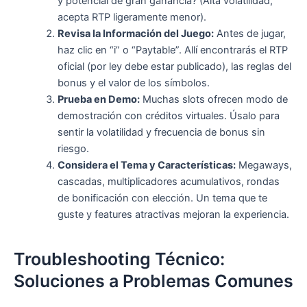
y potencial de gran ganancia? (Alta volatilidad,
acepta RTP ligeramente menor).
Revisa la Información del Juego:
Antes de jugar,
haz clic en “i” o “Paytable”. Allí encontrarás el RTP
oficial (por ley debe estar publicado), las reglas del
bonus y el valor de los símbolos.
Prueba en Demo:
Muchas slots ofrecen modo de
demostración con créditos virtuales. Úsalo para
sentir la volatilidad y frecuencia de bonus sin
riesgo.
Considera el Tema y Características:
Megaways,
cascadas, multiplicadores acumulativos, rondas
de bonificación con elección. Un tema que te
guste y features atractivas mejoran la experiencia.
Troubleshooting Técnico:
Soluciones a Problemas Comunes