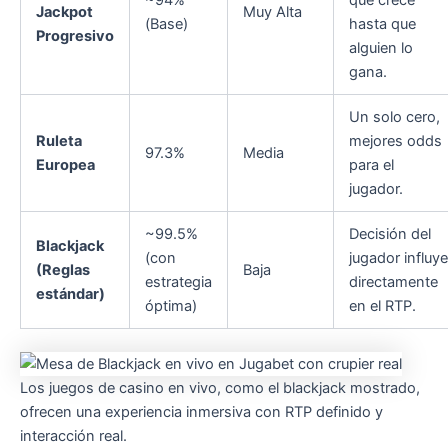
~94%
que crece
Jackpot
Muy Alta
(Base)
hasta que
Progresivo
alguien lo
gana.
Un solo cero,
Ruleta
mejores odds
97.3%
Media
Europea
para el
jugador.
~99.5%
Decisión del
Blackjack
(con
jugador influye
(Reglas
Baja
estrategia
directamente
estándar)
óptima)
en el RTP.
Los juegos de casino en vivo, como el blackjack mostrado,
ofrecen una experiencia inmersiva con RTP definido y
interacción real.