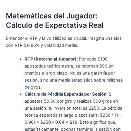
Matemáticas del Jugador:
Cálculo de Expectativa Real
Entender el RTP y la volatilidad es crucial. Imagina una slot
con RTP del 96% y volatilidad media.
RTP (Retorno al Jugador):
Por cada $100
apostados teóricamente, se retornan $96 en
premios a largo plazo. No es una garantía por
sesión, sino una media estadística sobre millones
de giros.
Cálculo de Pérdida Esperada por Sesión:
Si
apuestas $0.50 por giro y realizas 500 giros en
una sesión, tu inversión total es $250. La pérdida
teórica esperada (a largo plazo) sería: $250 * (1 –
0.96) = $250 * 0.04 =
$10
. Esto significa que,
estadísticamente, podrías terminar la sesión con