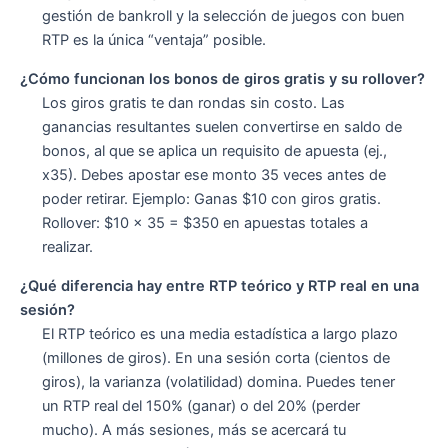
gestión de bankroll y la selección de juegos con buen
RTP es la única “ventaja” posible.
¿Cómo funcionan los bonos de giros gratis y su rollover?
Los giros gratis te dan rondas sin costo. Las
ganancias resultantes suelen convertirse en saldo de
bonos, al que se aplica un requisito de apuesta (ej.,
x35). Debes apostar ese monto 35 veces antes de
poder retirar. Ejemplo: Ganas $10 con giros gratis.
Rollover: $10 x 35 = $350 en apuestas totales a
realizar.
¿Qué diferencia hay entre RTP teórico y RTP real en una
sesión?
El RTP teórico es una media estadística a largo plazo
(millones de giros). En una sesión corta (cientos de
giros), la varianza (volatilidad) domina. Puedes tener
un RTP real del 150% (ganar) o del 20% (perder
mucho). A más sesiones, más se acercará tu