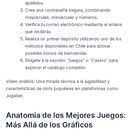
apellidos.
Crea una contraseña segura, combinando
mayúsculas, minúsculas y números.
Verifica tu correo electrónico mediante el enlace
que recibirás.
Realiza un primer depósito utilizando uno de los
métodos disponibles en Chile para activar
posibles bonos de bienvenida.
Dirígete a la sección “Juegos” o “Casino” para
explorar el catálogo completo.
Video análisis: Una mirada técnica a la jugabilidad y
características de slots populares en plataformas como
Jugabet.
Anatomía de los Mejores Juegos:
Más Allá de los Gráficos