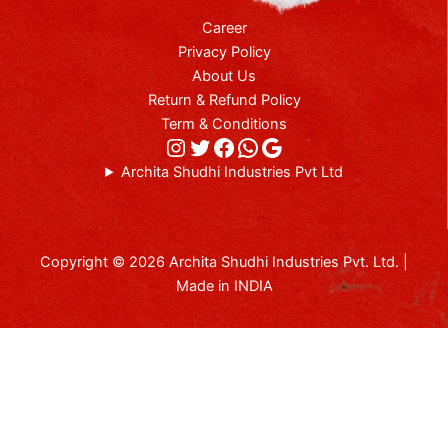
Career
Privacy Policy
About Us
Return & Refund Policy
Term & Conditions
Archita Shudhi Industries Pvt Ltd
Copyright © 2026 Archita Shudhi Industries Pvt. Ltd. |
Made in INDIA