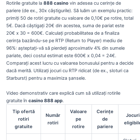
Rotirile gratuite la
888 casino
vin adesea cu cerințe de
pariere (de ex., 30x câștigurile). Să luăm un exemplu practic:
primiți 50 de rotiri gratuite cu valoare de 0,10€ pe rotire, total
5€. Dacă câștigați 20€ din acestea, suma de pariat este
20€ x 30 = 600€. Calculați probabilitatea de a finaliza
cerința bazându-se pe RTP (Return to Player) mediu de
96%: așteptați-vă să pierdeți aproximativ 4% din sumele
pariate, deci costul estimat este 600€ x 0,04 = 24€.
Comparați acest lucru cu valoarea bonusului pentru a decide
dacă merită. Utilizați jocuri cu RTP ridicat (de ex., sloturi ca
Starburst) pentru a maximiza șansele.
Video demonstrativ care explică cum să utilizați rotirile
gratuite în
casino 888 app
.
Tip ofertă
Valoare
Cerințe
Număr
Jocuri
rotiri
pe
de
rotiri
eligibil
gratuite
rotire
pariere