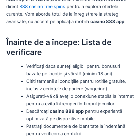
direct
888 casino free spins
pentru a explora ofertele
curente. Vom aborda totul de la înregistrare la strategii
avansate, cu accent pe aplicația mobilă
casino 888 app
.
Înainte de a începe: Lista de
verificare
Verificați dacă sunteți eligibil pentru bonusuri
bazate pe locație și vârstă (minim 18 ani).
Citiți termenii și condițiile pentru rotirile gratuite,
inclusiv cerințele de pariere (wagering).
Asigurați-vă că aveți o conexiune stabilă la internet
pentru a evita întreruperi în timpul jocurilor.
Descărcați
casino 888 app
pentru experiență
optimizată pe dispozitive mobile.
Păstrați documentele de identitate la îndemână
pentru verificarea contului.