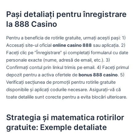
Pași detaliați pentru înregistrare
la 888 Casino
Pentru a beneficia de rotirile gratuite, urmați acești pași: 1)
Accesați site-ul oficial
online casino 888
sau aplicația. 2)
Faceți clic pe “Înregistrare” și completați formularul cu date
personale exacte (nume, adresă de email, etc.). 3)
Confirmați contul prin linkul trimis pe email. 4) Faceți primul
depozit pentru a activa ofertele de
bonus 888 casino
. 5)
Verificați secțiunea de promoții pentru rotirile gratuite
disponibile și aplicați codurile necesare. Asigurați-vă că
toate detaliile sunt corecte pentru a evita blocări ulterioare.
Strategia și matematica rotirilor
gratuite: Exemple detaliate