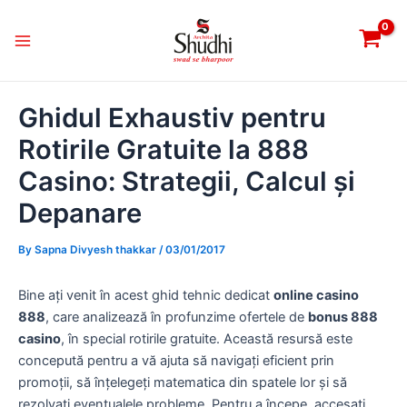
Skip
Post
Main
to
navigation
Menu
content
Ghidul Exhaustiv pentru
Rotirile Gratuite la 888
Casino: Strategii, Calcul și
Depanare
By
Sapna Divyesh thakkar
/
03/01/2017
Bine ați venit în acest ghid tehnic dedicat
online casino
888
, care analizează în profunzime ofertele de
bonus 888
casino
, în special rotirile gratuite. Această resursă este
concepută pentru a vă ajuta să navigați eficient prin
promoții, să înțelegeți matematica din spatele lor și să
rezolvați eventualele probleme. Pentru a începe, accesați