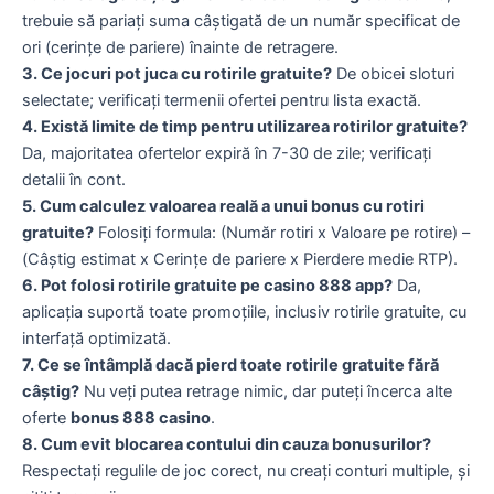
trebuie să pariați suma câștigată de un număr specificat de
ori (cerințe de pariere) înainte de retragere.
3. Ce jocuri pot juca cu rotirile gratuite?
De obicei sloturi
selectate; verificați termenii ofertei pentru lista exactă.
4. Există limite de timp pentru utilizarea rotirilor gratuite?
Da, majoritatea ofertelor expiră în 7-30 de zile; verificați
detalii în cont.
5. Cum calculez valoarea reală a unui bonus cu rotiri
gratuite?
Folosiți formula: (Număr rotiri x Valoare pe rotire) –
(Câștig estimat x Cerințe de pariere x Pierdere medie RTP).
6. Pot folosi rotirile gratuite pe
casino 888 app
?
Da,
aplicația suportă toate promoțiile, inclusiv rotirile gratuite, cu
interfață optimizată.
7. Ce se întâmplă dacă pierd toate rotirile gratuite fără
câștig?
Nu veți putea retrage nimic, dar puteți încerca alte
oferte
bonus 888 casino
.
8. Cum evit blocarea contului din cauza bonusurilor?
Respectați regulile de joc corect, nu creați conturi multiple, și