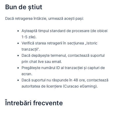
Bun de știut
Dacă retragerea întârzie, urmează acești pași:
Așteaptă timpul standard de procesare (de obicei
1-5 zile).
Verifică starea retragerii în secțiunea „Istoric
tranzacții”.
Dacă depășește termenul, contactează suportul
prin chat live sau email.
Pregătește numărul ID al tranzacției și capturi de
ecran.
Dacă suportul nu răspunde în 48 ore, contactează
autoritatea de licențiere (Curacao eGaming).
Întrebări frecvente