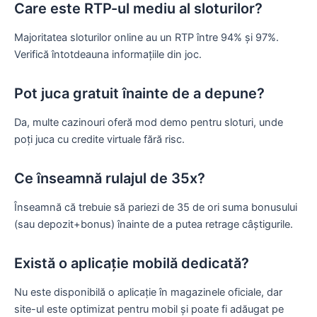
Care este RTP-ul mediu al sloturilor?
Majoritatea sloturilor online au un RTP între 94% și 97%.
Verifică întotdeauna informațiile din joc.
Pot juca gratuit înainte de a depune?
Da, multe cazinouri oferă mod demo pentru sloturi, unde
poți juca cu credite virtuale fără risc.
Ce înseamnă rulajul de 35x?
Înseamnă că trebuie să pariezi de 35 de ori suma bonusului
(sau depozit+bonus) înainte de a putea retrage câștigurile.
Există o aplicație mobilă dedicată?
Nu este disponibilă o aplicație în magazinele oficiale, dar
site-ul este optimizat pentru mobil și poate fi adăugat pe