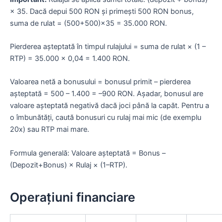
× 35. Dacă depui 500 RON și primești 500 RON bonus,
suma de rulat = (500+500)×35 = 35.000 RON.
Pierderea așteptată în timpul rulajului = suma de rulat × (1 –
RTP) = 35.000 × 0,04 = 1.400 RON.
Valoarea netă a bonusului = bonusul primit – pierderea
așteptată = 500 – 1.400 = –900 RON. Așadar, bonusul are
valoare așteptată negativă dacă joci până la capăt. Pentru a
o îmbunătăți, caută bonusuri cu rulaj mai mic (de exemplu
20x) sau RTP mai mare.
Formula generală: Valoare așteptată = Bonus –
(Depozit+Bonus) × Rulaj × (1–RTP).
Operațiuni financiare