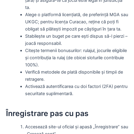
țară) și asigură-te că jocul este legal în jurisdicția
ta.
Alege o platformă licențiată, de preferință MGA sau
UKGC; pentru licența Curacao, reține că poți fi
obligat să plătești impozit pe câștiguri în țara ta.
Stabilește un buget pe care ești dispus să-l pierzi –
joacă responsabil.
Citește termenii bonusurilor: rulajul, jocurile eligibile
și contribuția la rulaj (de obicei sloturile contribuie
100%).
Verifică metodele de plată disponibile și timpii de
retragere.
Activează autentificarea cu doi factori (2FA) pentru
securitate suplimentară.
Înregistrare pas cu pas
Accesează site-ul oficial și apasă „Înregistrare” sau