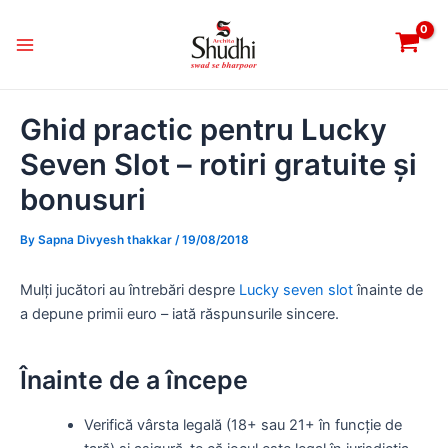
Skip
Post
Main
to
navigation
Menu
content
Ghid practic pentru Lucky
Seven Slot – rotiri gratuite și
bonusuri
By
Sapna Divyesh thakkar
/
19/08/2018
Mulți jucători au întrebări despre
Lucky seven slot
înainte de
a depune primii euro – iată răspunsurile sincere.
Înainte de a începe
Verifică vârsta legală (18+ sau 21+ în funcție de