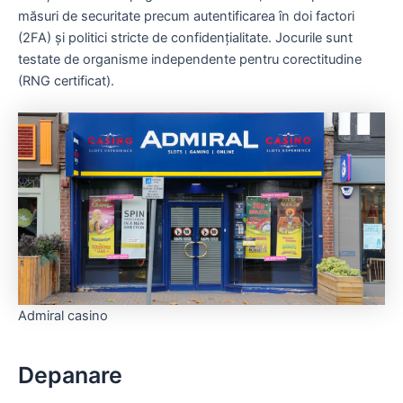
măsuri de securitate precum autentificarea în doi factori
(2FA) și politici stricte de confidențialitate. Jocurile sunt
testate de organisme independente pentru corectitudine
(RNG certificat).
Admiral casino
Depanare