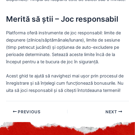
Merită să știi – Joc responsabil
Platforma oferă instrumente de joc responsabil: limite de
depunere (zilnice/săptămânale/lunare), limite de sesiune
(timp petrecut jucând) și opțiunea de auto-excludere pe
perioade determinate. Setează aceste limite încă de la
început pentru a te bucura de joc în siguranță.
Acest ghid te ajută să navighezi mai ușor prin procesul de
înregistrare și să înțelegi cum funcționează bonusurile. Nu
uita să joci responsabil și să citești întotdeauna termenii!
PREVIOUS
NEXT