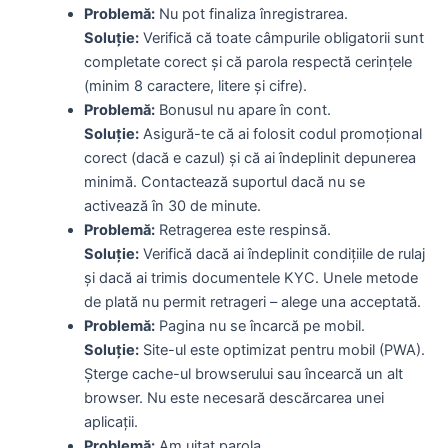
Problemă:
Nu pot finaliza înregistrarea.
Soluție:
Verifică că toate câmpurile obligatorii sunt
completate corect și că parola respectă cerințele
(minim 8 caractere, litere și cifre).
Problemă:
Bonusul nu apare în cont.
Soluție:
Asigură-te că ai folosit codul promoțional
corect (dacă e cazul) și că ai îndeplinit depunerea
minimă. Contactează suportul dacă nu se
activează în 30 de minute.
Problemă:
Retragerea este respinsă.
Soluție:
Verifică dacă ai îndeplinit condițiile de rulaj
și dacă ai trimis documentele KYC. Unele metode
de plată nu permit retrageri – alege una acceptată.
Problemă:
Pagina nu se încarcă pe mobil.
Soluție:
Site-ul este optimizat pentru mobil (PWA).
Șterge cache-ul browserului sau încearcă un alt
browser. Nu este necesară descărcarea unei
aplicații.
Problemă:
Am uitat parola.