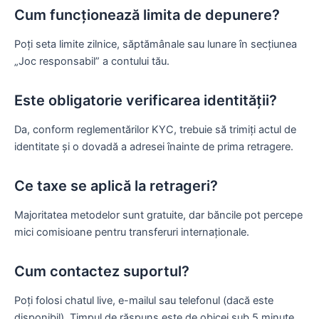
Cum funcționează limita de depunere?
Poți seta limite zilnice, săptămânale sau lunare în secțiunea
„Joc responsabil” a contului tău.
Este obligatorie verificarea identității?
Da, conform reglementărilor KYC, trebuie să trimiți actul de
identitate și o dovadă a adresei înainte de prima retragere.
Ce taxe se aplică la retrageri?
Majoritatea metodelor sunt gratuite, dar băncile pot percepe
mici comisioane pentru transferuri internaționale.
Cum contactez suportul?
Poți folosi chatul live, e-mailul sau telefonul (dacă este
disponibil). Timpul de răspuns este de obicei sub 5 minute.