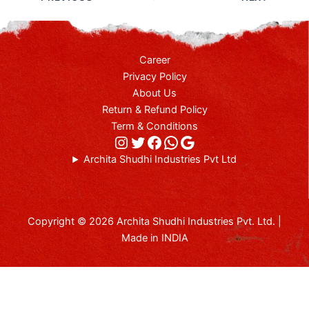
Career
Privacy Policy
About Us
Return & Refund Policy
Term & Conditions
Archita Shudhi Industries Pvt Ltd
Copyright © 2026 Archita Shudhi Industries Pvt. Ltd. |
Made in INDIA