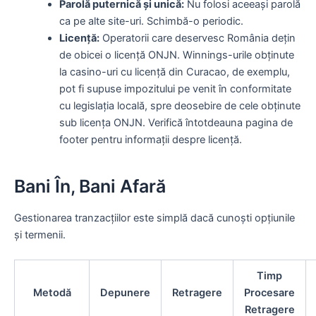
Parolă puternică și unică:
Nu folosi aceeași parolă
ca pe alte site-uri. Schimbă-o periodic.
Licență:
Operatorii care deservesc România dețin
de obicei o licență ONJN. Winnings-urile obținute
la casino-uri cu licență din Curacao, de exemplu,
pot fi supuse impozitului pe venit în conformitate
cu legislația locală, spre deosebire de cele obținute
sub licența ONJN. Verifică întotdeauna pagina de
footer pentru informații despre licență.
Bani În, Bani Afară
Gestionarea tranzacțiilor este simplă dacă cunoști opțiunile
și termenii.
Timp
Metodă
Depunere
Retragere
Procesare
Retragere