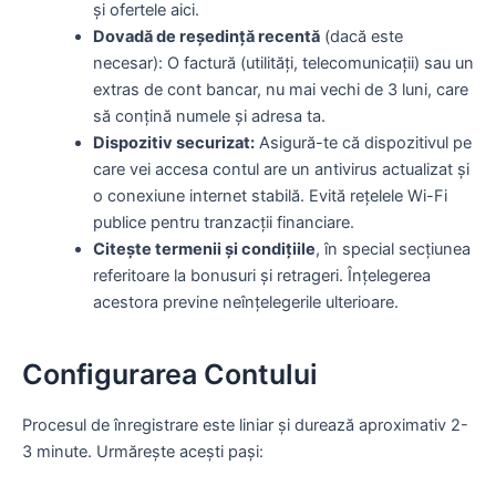
și ofertele aici.
Dovadă de reședință recentă
(dacă este
necesar): O factură (utilități, telecomunicații) sau un
extras de cont bancar, nu mai vechi de 3 luni, care
să conțină numele și adresa ta.
Dispozitiv securizat:
Asigură-te că dispozitivul pe
care vei accesa contul are un antivirus actualizat și
o conexiune internet stabilă. Evită rețelele Wi-Fi
publice pentru tranzacții financiare.
Citește termenii și condițiile
, în special secțiunea
referitoare la bonusuri și retrageri. Înțelegerea
acestora previne neînțelegerile ulterioare.
Configurarea Contului
Procesul de înregistrare este liniar și durează aproximativ 2-
3 minute. Urmărește acești pași: