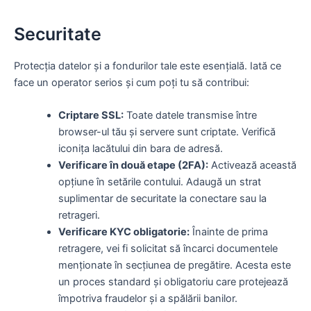
Securitate
Protecția datelor și a fondurilor tale este esențială. Iată ce
face un operator serios și cum poți tu să contribui:
Criptare SSL:
Toate datele transmise între
browser-ul tău și servere sunt criptate. Verifică
iconița lacătului din bara de adresă.
Verificare în două etape (2FA):
Activează această
opțiune în setările contului. Adaugă un strat
suplimentar de securitate la conectare sau la
retrageri.
Verificare KYC obligatorie:
Înainte de prima
retragere, vei fi solicitat să încarci documentele
menționate în secțiunea de pregătire. Acesta este
un proces standard și obligatoriu care protejează
împotriva fraudelor și a spălării banilor.