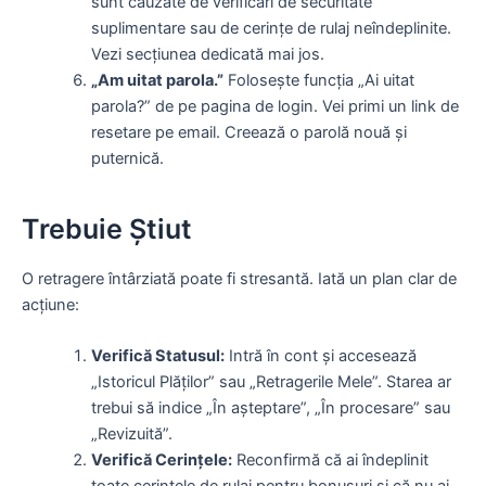
sunt cauzate de verificări de securitate
suplimentare sau de cerințe de rulaj neîndeplinite.
Vezi secțiunea dedicată mai jos.
„Am uitat parola.”
Folosește funcția „Ai uitat
parola?” de pe pagina de login. Vei primi un link de
resetare pe email. Creează o parolă nouă și
puternică.
Trebuie Știut
O retragere întârziată poate fi stresantă. Iată un plan clar de
acțiune:
Verifică Statusul:
Intră în cont și accesează
„Istoricul Plăților” sau „Retragerile Mele”. Starea ar
trebui să indice „În așteptare”, „În procesare” sau
„Revizuită”.
Verifică Cerințele:
Reconfirmă că ai îndeplinit