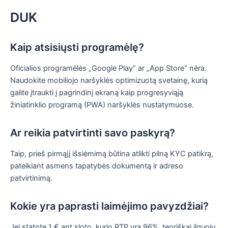
DUK
Kaip atsisiųsti programėlę?
Oficialios programėlės „Google Play“ ar „App Store“ nėra.
Naudokite mobiliojo naršyklės optimizuotą svetainę, kurią
galite įtraukti į pagrindinį ekraną kaip progresyviąją
žiniatinklio programą (PWA) naršyklės nustatymuose.
Ar reikia patvirtinti savo paskyrą?
Taip, prieš pirmąjį išsiėmimą būtina atlikti pilną KYC patikrą,
pateikiant asmens tapatybės dokumentą ir adreso
patvirtinimą.
Kokie yra paprasti laimėjimo pavyzdžiai?
Jei statote 1 € ant sloto, kurio RTP yra 96%, teoriškai ilguoju