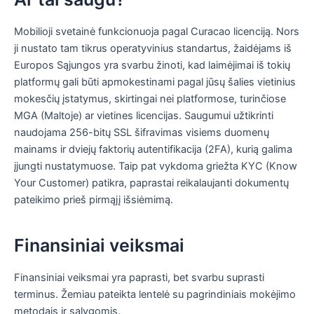
Mobilioji svetainė funkcionuoja pagal Curacao licenciją. Nors
ji nustato tam tikrus operatyvinius standartus, žaidėjams iš
Europos Sąjungos yra svarbu žinoti, kad laimėjimai iš tokių
platformų gali būti apmokestinami pagal jūsų šalies vietinius
mokesčių įstatymus, skirtingai nei platformose, turinčiose
MGA (Maltoje) ar vietines licencijas. Saugumui užtikrinti
naudojama 256-bitų SSL šifravimas visiems duomenų
mainams ir dviejų faktorių autentifikacija (2FA), kurią galima
įjungti nustatymuose. Taip pat vykdoma griežta KYC (Know
Your Customer) patikra, paprastai reikalaujanti dokumentų
pateikimo prieš pirmąjį išsiėmimą.
Finansiniai veiksmai
Finansiniai veiksmai yra paprasti, bet svarbu suprasti
terminus. Žemiau pateikta lentelė su pagrindiniais mokėjimo
metodais ir sąlygomis.