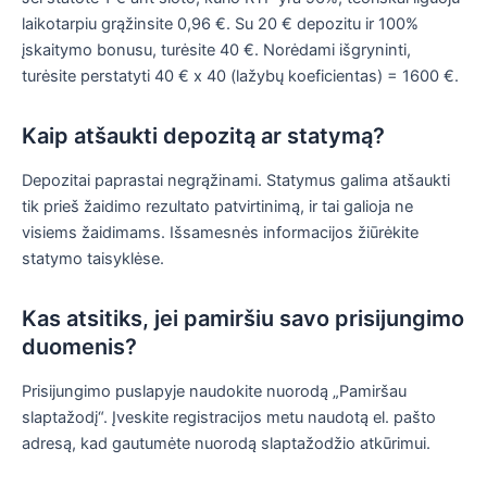
laikotarpiu grąžinsite 0,96 €. Su 20 € depozitu ir 100%
įskaitymo bonusu, turėsite 40 €. Norėdami išgryninti,
turėsite perstatyti 40 € x 40 (lažybų koeficientas) = 1600 €.
Kaip atšaukti depozitą ar statymą?
Depozitai paprastai negrąžinami. Statymus galima atšaukti
tik prieš žaidimo rezultato patvirtinimą, ir tai galioja ne
visiems žaidimams. Išsamesnės informacijos žiūrėkite
statymo taisyklėse.
Kas atsitiks, jei pamiršiu savo prisijungimo
duomenis?
Prisijungimo puslapyje naudokite nuorodą „Pamiršau
slaptažodį“. Įveskite registracijos metu naudotą el. pašto
adresą, kad gautumėte nuorodą slaptažodžio atkūrimui.