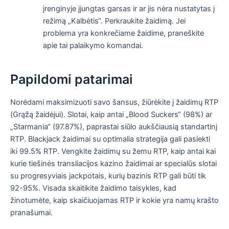
įrenginyje įjungtas garsas ir ar jis nėra nustatytas į
režimą „Kalbėtis“. Perkraukite žaidimą. Jei
problema yra konkrečiame žaidime, praneškite
apie tai palaikymo komandai.
Papildomi patarimai
Norėdami maksimizuoti savo šansus, žiūrėkite į žaidimų RTP
(Grąžą žaidėjui). Slotai, kaip antai „Blood Suckers“ (98%) ar
„Starmania“ (97.87%), paprastai siūlo aukščiausią standartinį
RTP. Blackjack žaidimai su optimalia strategija gali pasiekti
iki 99.5% RTP. Vengkite žaidimų su žemu RTP, kaip antai kai
kurie tiešinės transliacijos kazino žaidimai ar specialūs slotai
su progresyviais jackpotais, kurių bazinis RTP gali būti tik
92-95%. Visada skaitikite žaidimo taisykles, kad
žinotumėte, kaip skaičiuojamas RTP ir kokie yra namų krašto
pranašumai.