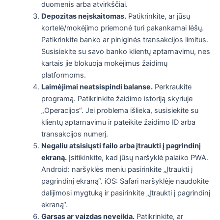
duomenis arba atvirkščiai.
Depozitas neįskaitomas.
Patikrinkite, ar jūsų
kortelė/mokėjimo priemonė turi pakankamai lėšų.
Patikrinkite banko ar piniginės transakcijos limitus.
Susisiekite su savo banko klientų aptarnavimu, nes
kartais jie blokuoja mokėjimus žaidimų
platformoms.
Laimėjimai neatsispindi balanse.
Perkraukite
programą. Patikrinkite žaidimo istoriją skyriuje
„Operacijos“. Jei problema išlieka, susisiekite su
klientų aptarnavimu ir pateikite žaidimo ID arba
transakcijos numerį.
Negaliu atsisiųsti failo arba įtraukti į pagrindinį
ekraną.
Įsitikinkite, kad jūsų naršyklė palaiko PWA.
Android: naršyklės meniu pasirinkite „Įtraukti į
pagrindinį ekraną“. iOS: Safari naršyklėje naudokite
dalijimosi mygtuką ir pasirinkite „Įtraukti į pagrindinį
ekraną“.
Garsas ar vaizdas neveikia.
Patikrinkite, ar