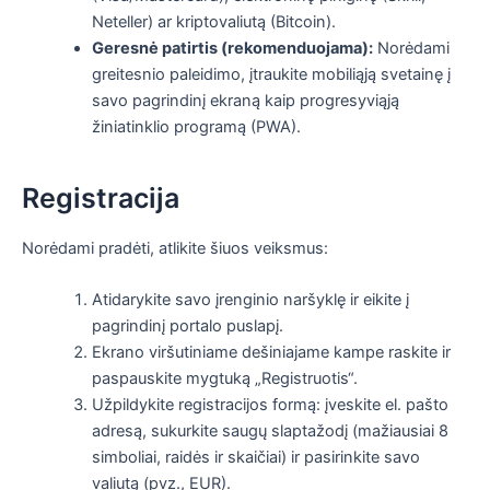
Neteller) ar kriptovaliutą (Bitcoin).
Geresnė patirtis (rekomenduojama):
Norėdami
greitesnio paleidimo, įtraukite mobiliąją svetainę į
savo pagrindinį ekraną kaip progresyviąją
žiniatinklio programą (PWA).
Registracija
Norėdami pradėti, atlikite šiuos veiksmus:
Atidarykite savo įrenginio naršyklę ir eikite į
pagrindinį portalo puslapį.
Ekrano viršutiniame dešiniajame kampe raskite ir
paspauskite mygtuką „Registruotis“.
Užpildykite registracijos formą: įveskite el. pašto
adresą, sukurkite saugų slaptažodį (mažiausiai 8
simboliai, raidės ir skaičiai) ir pasirinkite savo
valiutą (pvz., EUR).