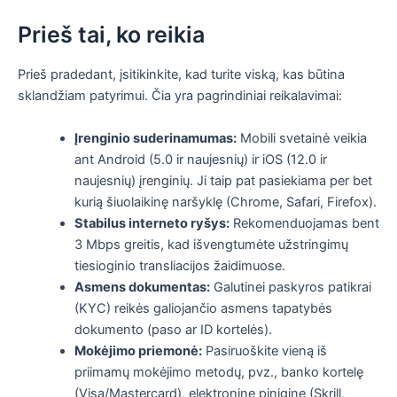
Prieš tai, ko reikia
Prieš pradedant, įsitikinkite, kad turite viską, kas būtina
sklandžiam patyrimui. Čia yra pagrindiniai reikalavimai:
Įrenginio suderinamumas:
Mobili svetainė veikia
ant Android (5.0 ir naujesnių) ir iOS (12.0 ir
naujesnių) įrenginių. Ji taip pat pasiekiama per bet
kurią šiuolaikinę naršyklę (Chrome, Safari, Firefox).
Stabilus interneto ryšys:
Rekomenduojamas bent
3 Mbps greitis, kad išvengtumėte užstringimų
tiesioginio transliacijos žaidimuose.
Asmens dokumentas:
Galutinei paskyros patikrai
(KYC) reikės galiojančio asmens tapatybės
dokumento (paso ar ID kortelės).
Mokėjimo priemonė:
Pasiruoškite vieną iš
priimamų mokėjimo metodų, pvz., banko kortelę
(Visa/Mastercard), elektroninę piniginę (Skrill,