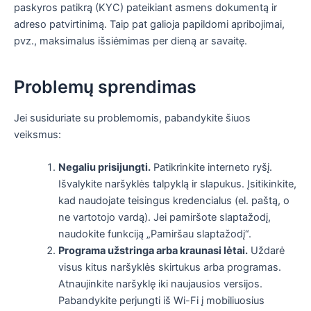
paskyros patikrą (KYC) pateikiant asmens dokumentą ir
adreso patvirtinimą. Taip pat galioja papildomi apribojimai,
pvz., maksimalus išsiėmimas per dieną ar savaitę.
Problemų sprendimas
Jei susiduriate su problemomis, pabandykite šiuos
veiksmus:
Negaliu prisijungti.
Patikrinkite interneto ryšį.
Išvalykite naršyklės talpyklą ir slapukus. Įsitikinkite,
kad naudojate teisingus kredencialus (el. paštą, o
ne vartotojo vardą). Jei pamiršote slaptažodį,
naudokite funkciją „Pamiršau slaptažodį“.
Programa užstringa arba kraunasi lėtai.
Uždarė
visus kitus naršyklės skirtukus arba programas.
Atnaujinkite naršyklę iki naujausios versijos.
Pabandykite perjungti iš Wi-Fi į mobiliuosius