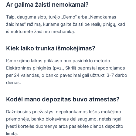
Ar galima žaisti nemokamai?
Taip, dauguma slotų turėjo „Demo“ arba „Nemokamas
žaidimas“ režimą, kuriame galite žaisti be realių pinigų, kad
išmoktumėte žaidimo mechaniką.
Kiek laiko trunka išmokėjimas?
Išmokėjimo laikas priklauso nuo pasirinkto metodo.
Elektroninės piniginės (pvz., Skrill) paprastai apdorojamos
per 24 valandas, o banko pavedimai gali užtrukti 3-7 darbo
dienas.
Kodėl mano depozitas buvo atmestas?
Dažniausios priežastys: nepakankamos lėšos mokėjimo
priemonėje, banko blokavimas dėl saugumo, neteisingai
įvesti kortelės duomenys arba pasiekėte dienos depozito
limitą.