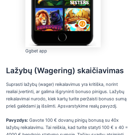
Ggbet app
Lažybų (Wagering) skaičiavimas
Suprasti lažybų (wager) reikalavimus yra kritiška, norint
realiai įvertinti, ar galima išgryninti bonuso pinigus. Lažybų
reikalavimai nurodo, kiek kartų turite peržaisti bonuso sumą
prieš galėdami ją išsiimti. Apsvarstykime realų pavyzdį.
Pavyzdys:
Gavote 100 € dovanų pinigų bonusą su 40x
lažybų reikalavimu. Tai reiškia, kad turite statyti 100 € x 40 =
4000 € bendrojo statymo sumoje. Tačiau svarbu atsiminti,