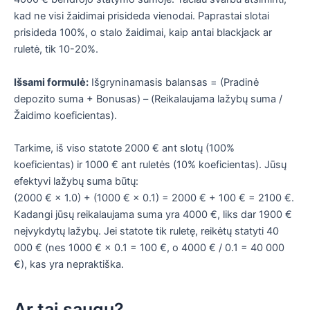
kad ne visi žaidimai prisideda vienodai. Paprastai slotai
prisideda 100%, o stalo žaidimai, kaip antai blackjack ar
ruletė, tik 10-20%.
Išsami formulė:
Išgryninamasis balansas = (Pradinė
depozito suma + Bonusas) – (Reikalaujama lažybų suma /
Žaidimo koeficientas).
Tarkime, iš viso statote 2000 € ant slotų (100%
koeficientas) ir 1000 € ant ruletės (10% koeficientas). Jūsų
efektyvi lažybų suma būtų:
(2000 € × 1.0) + (1000 € × 0.1) = 2000 € + 100 € = 2100 €.
Kadangi jūsų reikalaujama suma yra 4000 €, liks dar 1900 €
neįvykdytų lažybų. Jei statote tik ruletę, reikėtų statyti 40
000 € (nes 1000 € × 0.1 = 100 €, o 4000 € / 0.1 = 40 000
€), kas yra nepraktiška.
Ar tai saugu?